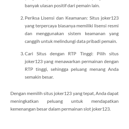
banyak ulasan positif dari pemain lain.
Periksa Lisensi dan Keamanan: Situs joker123
yang terpercaya biasanya memiliki lisensi resmi
dan menggunakan sistem keamanan yang
canggih untuk melindungi data pribadi pemain.
Cari Situs dengan RTP Tinggi: Pilih situs
joker123 yang menawarkan permainan dengan
RTP tinggi, sehingga peluang menang Anda
semakin besar.
Dengan memilih situs joker123 yang tepat, Anda dapat
meningkatkan peluang untuk mendapatkan
kemenangan besar dalam permainan slot joker123.