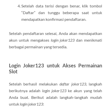
Setelah data terisi dengan benar, klik tombol
“Daftar” dan tunggu beberapa saat untuk
mendapatkan konfirmasi pendaftaran.
Setelah pendaftaran selesai, Anda akan mendapatkan
akun untuk mengakses
login joker123
dan menikmati
berbagai permainan yang tersedia.
Login Joker123 untuk Akses Permainan
Slot
Setelah berhasil melakukan
daftar joker123
, langkah
berikutnya adalah
login joker123
ke akun yang telah
Anda buat. Berikut adalah langkah-langkah mudah
untuk
login joker123
: