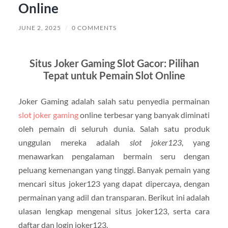
Online
JUNE 2, 2025
/
0 COMMENTS
Situs Joker Gaming Slot Gacor: Pilihan
Tepat untuk Pemain Slot Online
Joker Gaming adalah salah satu penyedia permainan
slot joker gaming
online terbesar yang banyak diminati
oleh pemain di seluruh dunia. Salah satu produk
unggulan mereka adalah
slot joker123
, yang
menawarkan pengalaman bermain seru dengan
peluang kemenangan yang tinggi. Banyak pemain yang
mencari situs joker123 yang dapat dipercaya, dengan
permainan yang adil dan transparan. Berikut ini adalah
ulasan lengkap mengenai situs joker123, serta cara
daftar dan login joker123.