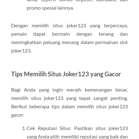
promo spesial lainnya.
Dengan memilih situs joker123 yang terpercaya,
pemain dapat bermain dengan tenang dan
meningkatkan peluang menang dalam permainan slot
joker123.
Tips Memilih Situs Joker123 yang Gacor
Bagi Anda yang ingin meraih kemenangan besar,
memilih situs joker123 yang tepat sangat penting.
Berikut beberapa tips dalam memilih situs joker123
gacor:
Cek Reputasi Situs: Pastikan situs joker123
yang Anda pilih memiliki reputasi yang baik dan