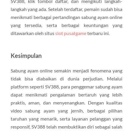
SV388, klik tombol daftar, dan mengikuti langkah-
langkah yang ada. Setelah terdaftar, pemain sudah bisa
menikmati berbagai pertandingan sabung ayam online
yang tersedia, serta berbagai keuntungan yang
ditawarkan oleh situs
slot pusatgame
terbaru ini.
Kesimpulan
Sabung ayam online semakin menjadi fenomena yang
tidak bisa diabaikan di dunia perjudian. Melalui
platform seperti SV388, para penggemar sabung ayam
dapat menikmati pengalaman bertaruh yang lebih
praktis, aman, dan menyenangkan. Dengan kualitas
video sabung ayam yang jernih, berbagai pilihan
taruhan yang menarik, serta layanan pelanggan yang
responsif, SV388 telah membuktikan diri sebagai salah