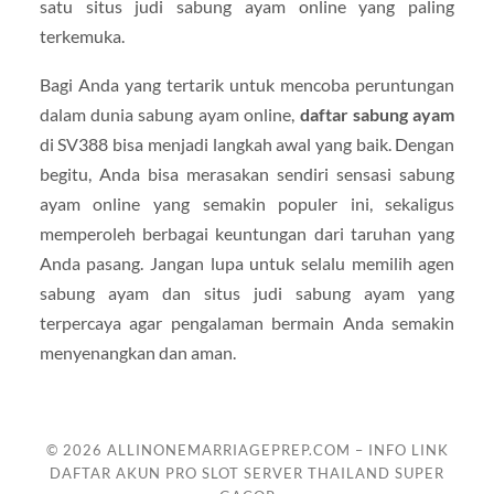
satu situs judi sabung ayam online yang paling
terkemuka.
Bagi Anda yang tertarik untuk mencoba peruntungan
dalam dunia sabung ayam online,
daftar sabung ayam
di SV388 bisa menjadi langkah awal yang baik. Dengan
begitu, Anda bisa merasakan sendiri sensasi sabung
ayam online yang semakin populer ini, sekaligus
memperoleh berbagai keuntungan dari taruhan yang
Anda pasang. Jangan lupa untuk selalu memilih agen
sabung ayam dan situs judi sabung ayam yang
terpercaya agar pengalaman bermain Anda semakin
menyenangkan dan aman.
© 2026
ALLINONEMARRIAGEPREP.COM – INFO LINK
DAFTAR AKUN PRO SLOT SERVER THAILAND SUPER