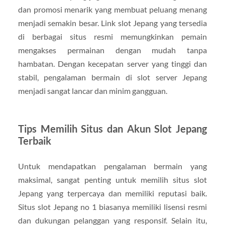
dan promosi menarik yang membuat peluang menang
menjadi semakin besar. Link slot Jepang yang tersedia
di berbagai situs resmi memungkinkan pemain
mengakses permainan dengan mudah tanpa
hambatan. Dengan kecepatan server yang tinggi dan
stabil, pengalaman bermain di slot server Jepang
menjadi sangat lancar dan minim gangguan.
Tips Memilih Situs dan Akun Slot Jepang
Terbaik
Untuk mendapatkan pengalaman bermain yang
maksimal, sangat penting untuk memilih situs slot
Jepang yang terpercaya dan memiliki reputasi baik.
Situs slot Jepang no 1 biasanya memiliki lisensi resmi
dan dukungan pelanggan yang responsif. Selain itu,