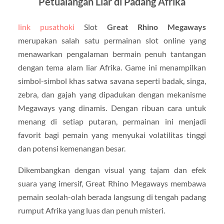
Petualangan Liar di Padang Afrika
link pusathoki
Slot
Great Rhino Megaways
merupakan salah satu permainan slot online yang
menawarkan pengalaman bermain penuh tantangan
dengan tema alam liar Afrika. Game ini menampilkan
simbol-simbol khas satwa savana seperti badak, singa,
zebra, dan gajah yang dipadukan dengan mekanisme
Megaways yang dinamis. Dengan ribuan cara untuk
menang di setiap putaran, permainan ini menjadi
favorit bagi pemain yang menyukai volatilitas tinggi
dan potensi kemenangan besar.
Dikembangkan dengan visual yang tajam dan efek
suara yang imersif, Great Rhino Megaways membawa
pemain seolah-olah berada langsung di tengah padang
rumput Afrika yang luas dan penuh misteri.