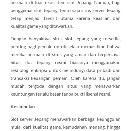
bermain di luar ekosistem slot Jepang. Namun, bagi
penggemar slot Jepang, tentu saja situs server Jepang
tetap menjadi favorit utama karena keaslian dan
kualitas game yang ditawarkan.
Dengan banyaknya situs slot Jepang yang tersedia,
penting bagi pemain untuk selalu memastikan bahwa
mereka bermain di situs yang aman dan terpercaya.
Situs slot Jepang resmi biasanya menggunakan
teknologi enkripsi untuk melindungi data pribadi dan
transaksi keuangan pemain. Oleh karena itu, jangan
mudah tergoda dengan situs yang menawarkan
keuntungan terlalu besar tanpa bukti lisensi resmi.
Kesimpulan
Slot server Jepang menawarkan berbagai keunggulan
mulai dari kualitas game, kemudahan menang, hingga