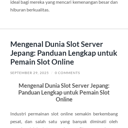
ideal bagi mereka yang mencari kemenangan besar dan
hiburan berkualitas.
Mengenal Dunia Slot Server
Jepang: Panduan Lengkap untuk
Pemain Slot Online
SEPTEMBER 29, 2025
/
0 COMMENTS
Mengenal Dunia Slot Server Jepang:
Panduan Lengkap untuk Pemain Slot
Online
Industri permainan slot online semakin berkembang
pesat, dan salah satu yang banyak diminati oleh