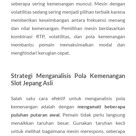
seberapa sering kemenangan muncul. Mesin dengan
volatilitas sedang sering menjadi pilihan terbaik karena
memberikan keseimbangan antara frekuensi menang
dan nilai kemenangan. Pemilihan mesin berdasarkan
kombinasi RTP, volatilitas, dan pola kemenangan
membantu pemain memaksimalkan modal dan
menghindari kerugian cepat.
Strategi Menganalisis Pola Kemenangan
Slot Jepang Asli
Salah satu cara efektif untuk menganalisis pola
kemenangan adalah dengan
mengamati beberapa
puluhan putaran awal
. Pemain tidak perlu langsung
menaikkan taruhan besar. Gunakan taruhan kecil
untuk melihat bagaimana mesin merespons, seberapa