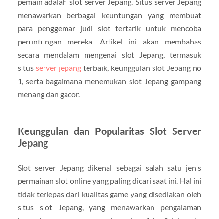
pemain adalah slot server Jepang. Situs server Jepang
menawarkan berbagai keuntungan yang membuat
para penggemar judi slot tertarik untuk mencoba
peruntungan mereka. Artikel ini akan membahas
secara mendalam mengenai slot Jepang, termasuk
situs
server jepang
terbaik, keunggulan slot Jepang no
1, serta bagaimana menemukan slot Jepang gampang
menang dan gacor.
Keunggulan dan Popularitas Slot Server
Jepang
Slot server Jepang dikenal sebagai salah satu jenis
permainan slot online yang paling dicari saat ini. Hal ini
tidak terlepas dari kualitas game yang disediakan oleh
situs slot Jepang, yang menawarkan pengalaman