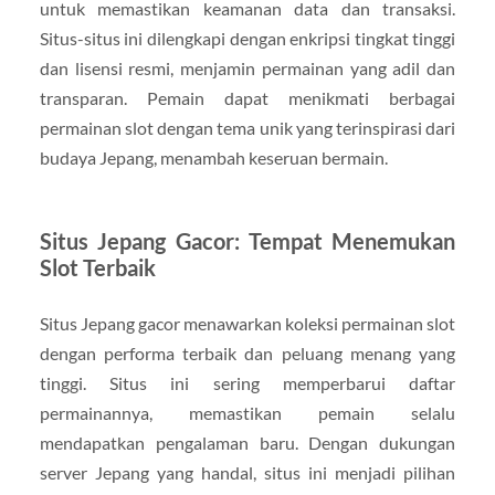
untuk memastikan keamanan data dan transaksi.
Situs-situs ini dilengkapi dengan enkripsi tingkat tinggi
dan lisensi resmi, menjamin permainan yang adil dan
transparan. Pemain dapat menikmati berbagai
permainan slot dengan tema unik yang terinspirasi dari
budaya Jepang, menambah keseruan bermain.
Situs Jepang Gacor: Tempat Menemukan
Slot Terbaik
Situs Jepang gacor menawarkan koleksi permainan slot
dengan performa terbaik dan peluang menang yang
tinggi. Situs ini sering memperbarui daftar
permainannya, memastikan pemain selalu
mendapatkan pengalaman baru. Dengan dukungan
server Jepang yang handal, situs ini menjadi pilihan