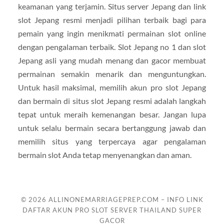
keamanan yang terjamin. Situs server Jepang dan link
slot Jepang resmi menjadi pilihan terbaik bagi para
pemain yang ingin menikmati permainan slot online
dengan pengalaman terbaik. Slot Jepang no 1 dan slot
Jepang asli yang mudah menang dan gacor membuat
permainan semakin menarik dan menguntungkan.
Untuk hasil maksimal, memilih akun pro slot Jepang
dan bermain di situs slot Jepang resmi adalah langkah
tepat untuk meraih kemenangan besar. Jangan lupa
untuk selalu bermain secara bertanggung jawab dan
memilih situs yang terpercaya agar pengalaman
bermain slot Anda tetap menyenangkan dan aman.
© 2026
ALLINONEMARRIAGEPREP.COM – INFO LINK
DAFTAR AKUN PRO SLOT SERVER THAILAND SUPER
GACOR