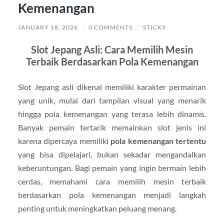
Kemenangan
JANUARY 18, 2026
/
0 COMMENTS
/
STICKY
Slot Jepang Asli: Cara Memilih Mesin
Terbaik Berdasarkan Pola Kemenangan
Slot Jepang asli dikenal memiliki karakter permainan
yang unik, mulai dari tampilan visual yang menarik
hingga pola kemenangan yang terasa lebih dinamis.
Banyak pemain tertarik memainkan slot jenis ini
karena dipercaya memiliki
pola kemenangan tertentu
yang bisa dipelajari, bukan sekadar mengandalkan
keberuntungan. Bagi pemain yang ingin bermain lebih
cerdas, memahami cara memilih mesin terbaik
berdasarkan pola kemenangan menjadi langkah
penting untuk meningkatkan peluang menang.