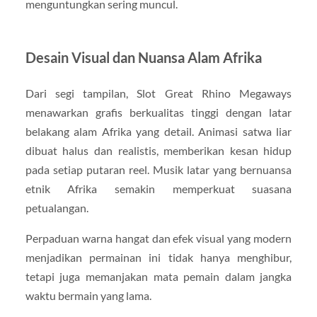
menguntungkan sering muncul.
Desain Visual dan Nuansa Alam Afrika
Dari segi tampilan, Slot Great Rhino Megaways
menawarkan grafis berkualitas tinggi dengan latar
belakang alam Afrika yang detail. Animasi satwa liar
dibuat halus dan realistis, memberikan kesan hidup
pada setiap putaran reel. Musik latar yang bernuansa
etnik Afrika semakin memperkuat suasana
petualangan.
Perpaduan warna hangat dan efek visual yang modern
menjadikan permainan ini tidak hanya menghibur,
tetapi juga memanjakan mata pemain dalam jangka
waktu bermain yang lama.