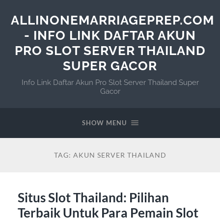
ALLINONEMARRIAGEPREP.COM
- INFO LINK DAFTAR AKUN
PRO SLOT SERVER THAILAND
SUPER GACOR
Info Link Daftar Akun Pro Slot Server Thailand Super
Gacor
SHOW MENU
TAG:
AKUN SERVER THAILAND
Situs Slot Thailand: Pilihan
Terbaik Untuk Para Pemain Slot