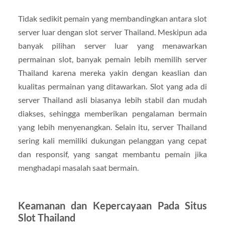
Tidak sedikit pemain yang membandingkan antara slot
server luar dengan slot server Thailand. Meskipun ada
banyak pilihan server luar yang menawarkan
permainan slot, banyak pemain lebih memilih server
Thailand karena mereka yakin dengan keaslian dan
kualitas permainan yang ditawarkan. Slot yang ada di
server Thailand asli biasanya lebih stabil dan mudah
diakses, sehingga memberikan pengalaman bermain
yang lebih menyenangkan. Selain itu, server Thailand
sering kali memiliki dukungan pelanggan yang cepat
dan responsif, yang sangat membantu pemain jika
menghadapi masalah saat bermain.
Keamanan dan Kepercayaan Pada Situs
Slot Thailand