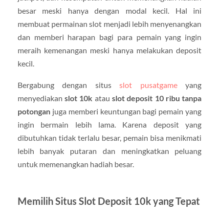
besar meski hanya dengan modal kecil. Hal ini
membuat permainan slot menjadi lebih menyenangkan
dan memberi harapan bagi para pemain yang ingin
meraih kemenangan meski hanya melakukan deposit
kecil.
Bergabung dengan situs
slot pusatgame
yang
menyediakan
slot 10k
atau
slot deposit 10 ribu tanpa
potongan
juga memberi keuntungan bagi pemain yang
ingin bermain lebih lama. Karena deposit yang
dibutuhkan tidak terlalu besar, pemain bisa menikmati
lebih banyak putaran dan meningkatkan peluang
untuk memenangkan hadiah besar.
Memilih Situs Slot Deposit 10k yang Tepat