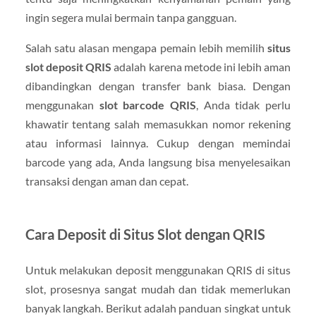
ingin segera mulai bermain tanpa gangguan.
Salah satu alasan mengapa pemain lebih memilih
situs
slot deposit QRIS
adalah karena metode ini lebih aman
dibandingkan dengan transfer bank biasa. Dengan
menggunakan
slot barcode QRIS
, Anda tidak perlu
khawatir tentang salah memasukkan nomor rekening
atau informasi lainnya. Cukup dengan memindai
barcode yang ada, Anda langsung bisa menyelesaikan
transaksi dengan aman dan cepat.
Cara Deposit di Situs Slot dengan QRIS
Untuk melakukan deposit menggunakan QRIS di situs
slot, prosesnya sangat mudah dan tidak memerlukan
banyak langkah. Berikut adalah panduan singkat untuk