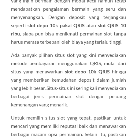
yang ingin bermain dengan modal kecil namun tetap
mendapatkan pengalaman bermain yang seru dan
menyenangkan. Dengan deposit yang terjangkau
seperti
slot depo 10k pakai QRIS
atau
slot QRIS 10
ribu
, siapa pun bisa menikmati permainan slot tanpa
harus merasa terbebani oleh biaya yang terlalu tinggi.
Ada banyak pilihan situs slot yang kini menyediakan
metode pembayaran menggunakan QRIS, mulai dari
situs yang menawarkan
slot depo 10k QRIS
hingga
yang memberikan kemudahan deposit dalam jumlah
yang lebih besar. Situs-situs ini sering kali menyediakan
berbagai jenis permainan slot dengan peluang
kemenangan yang menarik.
Untuk memilih situs slot yang tepat, pastikan untuk
mencari yang memiliki reputasi baik dan menawarkan
berbagai macam opsi permainan. Selain itu, pastikan