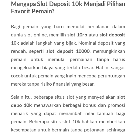
Mengapa Slot Deposit 10k Menjadi Pilihan
Favorit Pemain?
Bagi pemain yang baru memulai perjalanan dalam
dunia slot online, memilih
slot 10rb
atau
slot deposit
10k
adalah langkah yang bijak. Nominal deposit yang
rendah, seperti
slot deposit 10000
, memungkinkan
pemain untuk memulai permainan tanpa harus
mengeluarkan biaya yang terlalu besar. Hal ini sangat
cocok untuk pemain yang ingin mencoba peruntungan
mereka tanpa risiko finansial yang besar.
Selain itu, beberapa situs slot yang menyediakan
slot
depo 10k
menawarkan berbagai bonus dan promosi
menarik yang dapat menambah nilai tambah bagi
pemain. Beberapa situs slot 10k bahkan memberikan
kesempatan untuk bermain tanpa potongan, sehingga