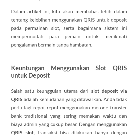
Dalam artikel ini, kita akan membahas lebih dalam
tentang kelebihan menggunakan QRIS untuk deposit
pada permainan slot, serta bagaimana sistem ini
mempermudah para pemain untuk menikmati
pengalaman bermain tanpa hambatan.
Keuntungan Menggunakan Slot QRIS
untuk Deposit
Salah satu keunggulan utama dari
slot deposit via
QRIS
adalah kemudahan yang ditawarkan. Anda tidak
perlu lagi repot-repot menggunakan metode transfer
bank tradisional yang sering memakan waktu dan
biaya admin yang cukup besar. Dengan menggunakan
QRIS slot
, transaksi bisa dilakukan hanya dengan