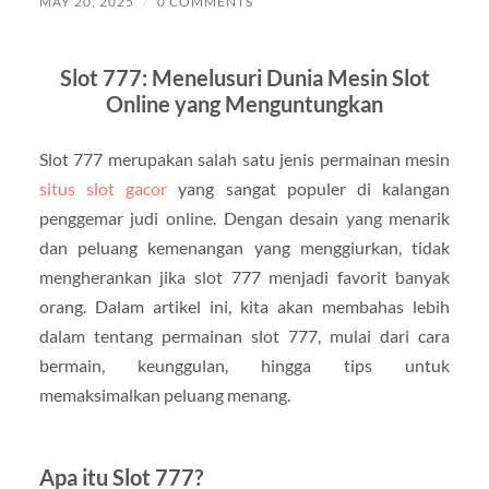
MAY 20, 2025
/
0 COMMENTS
Slot
777:
Menelusuri
Dunia
Mesin
Slot
Online
yang
Menguntungkan
Slot
777
merupakan
salah
satu
jenis
permainan
mesin
situs slot gacor
yang
sangat
populer
di
kalangan
penggemar
judi
online.
Dengan
desain
yang
menarik
dan
peluang
kemenangan
yang
menggiurkan,
tidak
mengherankan
jika
slot
777
menjadi
favorit
banyak
orang.
Dalam
artikel
ini,
kita
akan
membahas
lebih
dalam
tentang
permainan
slot
777,
mulai
dari
cara
bermain,
keunggulan,
hingga
tips
untuk
memaksimalkan
peluang
menang.
Apa
itu
Slot
777?