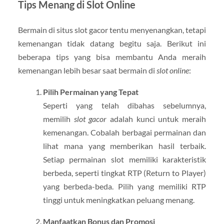
Tips Menang di Slot Online
Bermain di situs slot gacor tentu menyenangkan, tetapi
kemenangan tidak datang begitu saja. Berikut ini
beberapa tips yang bisa membantu Anda meraih
kemenangan lebih besar saat bermain di
slot online
:
Pilih Permainan yang Tepat
Seperti yang telah dibahas sebelumnya,
memilih
slot gacor
adalah kunci untuk meraih
kemenangan. Cobalah berbagai permainan dan
lihat mana yang memberikan hasil terbaik.
Setiap permainan slot memiliki karakteristik
berbeda, seperti tingkat RTP (Return to Player)
yang berbeda-beda. Pilih yang memiliki RTP
tinggi untuk meningkatkan peluang menang.
Manfaatkan Bonus dan Promosi