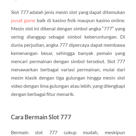
Slot
777
adalah
jenis
mesin
slot
yang
dapat
ditemukan
pusat game
baik
di
kasino
fisik
maupun
kasino
online.
Mesin
slot
ini
dikenal
dengan
simbol
angka “
777″
yang
sering
dianggap
sebagai
simbol
keberuntungan.
Di
dunia
perjudian,
angka
777
dipercaya
dapat
membawa
kemenangan
besar,
sehingga
banyak
pemain
yang
mencari
permainan
dengan
simbol
tersebut.
Slot
777
menawarkan
berbagai
variasi
permainan,
mulai
dari
mesin
klasik
dengan
tiga
gulungan
hingga
mesin
slot
video
dengan
lima
gulungan
atau
lebih,
yang
dilengkapi
dengan
berbagai
fitur
menarik.
Cara
Bermain
Slot
777
Bermain
slot
777
cukup
mudah,
meskipun