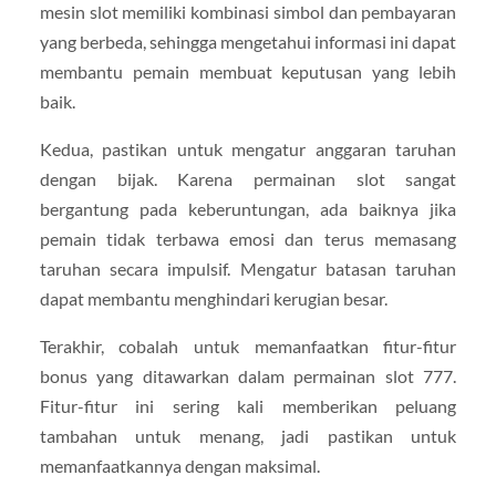
mesin
slot
memiliki
kombinasi
simbol
dan
pembayaran
yang
berbeda,
sehingga
mengetahui
informasi
ini
dapat
membantu
pemain
membuat
keputusan
yang
lebih
baik.
Kedua,
pastikan
untuk
mengatur
anggaran
taruhan
dengan
bijak.
Karena
permainan
slot
sangat
bergantung
pada
keberuntungan,
ada
baiknya
jika
pemain
tidak
terbawa
emosi
dan
terus
memasang
taruhan
secara
impulsif.
Mengatur
batasan
taruhan
dapat
membantu
menghindari
kerugian
besar.
Terakhir,
cobalah
untuk
memanfaatkan
fitur-
fitur
bonus
yang
ditawarkan
dalam
permainan
slot
777.
Fitur-
fitur
ini
sering
kali
memberikan
peluang
tambahan
untuk
menang,
jadi
pastikan
untuk
memanfaatkannya
dengan
maksimal.