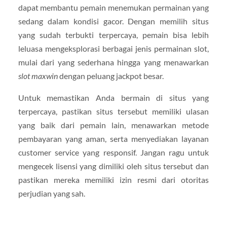
dapat membantu pemain menemukan permainan yang
sedang dalam kondisi gacor. Dengan memilih situs
yang sudah terbukti terpercaya, pemain bisa lebih
leluasa mengeksplorasi berbagai jenis permainan slot,
mulai dari yang sederhana hingga yang menawarkan
slot maxwin
dengan peluang jackpot besar.
Untuk memastikan Anda bermain di situs yang
terpercaya, pastikan situs tersebut memiliki ulasan
yang baik dari pemain lain, menawarkan metode
pembayaran yang aman, serta menyediakan layanan
customer service yang responsif. Jangan ragu untuk
mengecek lisensi yang dimiliki oleh situs tersebut dan
pastikan mereka memiliki izin resmi dari otoritas
perjudian yang sah.