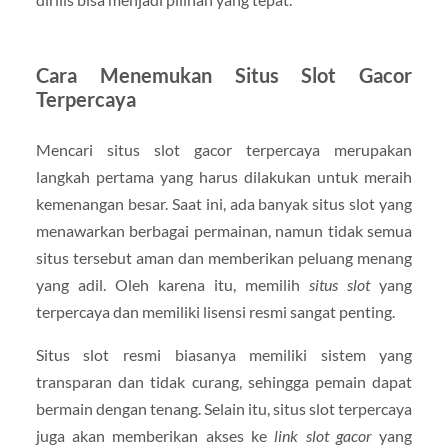
Cara Menemukan Situs Slot Gacor
Terpercaya
Mencari situs slot gacor terpercaya merupakan
langkah pertama yang harus dilakukan untuk meraih
kemenangan besar. Saat ini, ada banyak situs slot yang
menawarkan berbagai permainan, namun tidak semua
situs tersebut aman dan memberikan peluang menang
yang adil. Oleh karena itu, memilih
situs slot
yang
terpercaya dan memiliki lisensi resmi sangat penting.
Situs slot resmi biasanya memiliki sistem yang
transparan dan tidak curang, sehingga pemain dapat
bermain dengan tenang. Selain itu, situs slot terpercaya
juga akan memberikan akses ke
link slot gacor
yang