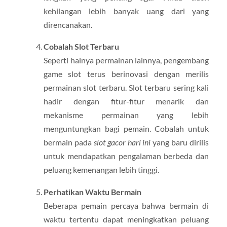
kehilangan lebih banyak uang dari yang
direncanakan.
Cobalah Slot Terbaru
Seperti halnya permainan lainnya, pengembang
game slot terus berinovasi dengan merilis
permainan slot terbaru. Slot terbaru sering kali
hadir dengan fitur-fitur menarik dan
mekanisme permainan yang lebih
menguntungkan bagi pemain. Cobalah untuk
bermain pada
slot gacor hari ini
yang baru dirilis
untuk mendapatkan pengalaman berbeda dan
peluang kemenangan lebih tinggi.
Perhatikan Waktu Bermain
Beberapa pemain percaya bahwa bermain di
waktu tertentu dapat meningkatkan peluang