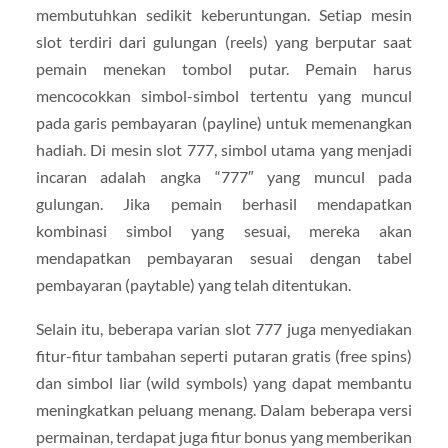
membutuhkan
sedikit
keberuntungan.
Setiap
mesin
slot
terdiri
dari
gulungan (
reels)
yang
berputar
saat
pemain
menekan
tombol
putar.
Pemain
harus
mencocokkan
simbol-
simbol
tertentu
yang
muncul
pada
garis
pembayaran (
payline)
untuk
memenangkan
hadiah.
Di
mesin
slot
777,
simbol
utama
yang
menjadi
incaran
adalah
angka “
777″
yang
muncul
pada
gulungan.
Jika
pemain
berhasil
mendapatkan
kombinasi
simbol
yang
sesuai,
mereka
akan
mendapatkan
pembayaran
sesuai
dengan
tabel
pembayaran (
paytable)
yang
telah
ditentukan.
Selain
itu,
beberapa
varian
slot
777
juga
menyediakan
fitur-
fitur
tambahan
seperti
putaran
gratis (
free
spins)
dan
simbol
liar (
wild
symbols)
yang
dapat
membantu
meningkatkan
peluang
menang.
Dalam
beberapa
versi
permainan,
terdapat
juga
fitur
bonus
yang
memberikan