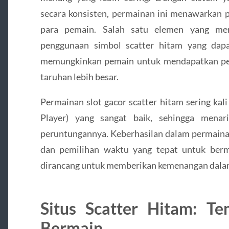
secara konsisten, permainan ini menawarkan
para pemain. Salah satu elemen yang men
penggunaan simbol scatter hitam yang dapa
memungkinkan pemain untuk mendapatkan pe
taruhan lebih besar.
Permainan slot gacor scatter hitam sering ka
Player) yang sangat baik, sehingga mena
peruntungannya. Keberhasilan dalam permainan
dan pemilihan waktu yang tepat untuk berm
dirancang untuk memberikan kemenangan dalam
Situs Scatter Hitam: T
Bermain