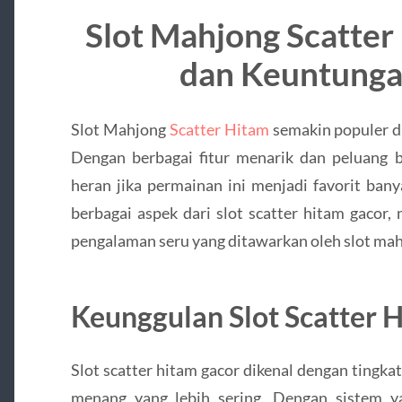
Slot Mahjong Scatter
dan Keuntunga
Slot Mahjong
Scatter Hitam
semakin populer di
Dengan berbagai fitur menarik dan peluang 
heran jika permainan ini menjadi favorit ban
berbagai aspek dari slot scatter hitam gacor, 
pengalaman seru yang ditawarkan oleh slot ma
Keunggulan Slot Scatter 
Slot scatter hitam gacor dikenal dengan tingk
menang yang lebih sering. Dengan sistem 