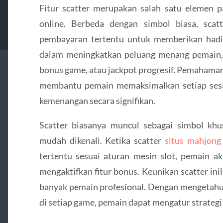
Fitur scatter merupakan salah satu elemen p
online. Berbeda dengan simbol biasa, scat
pembayaran tertentu untuk memberikan hadiah
dalam meningkatkan peluang menang pemain,
bonus game, atau jackpot progresif. Pemahama
membantu pemain memaksimalkan setiap sesi
kemenangan secara signifikan.
Scatter biasanya muncul sebagai simbol khu
mudah dikenali. Ketika scatter
situs mahjong
tertentu sesuai aturan mesin slot, pemain a
mengaktifkan fitur bonus. Keunikan scatter in
banyak pemain profesional. Dengan mengetahui 
di setiap game, pemain dapat mengatur strategi 