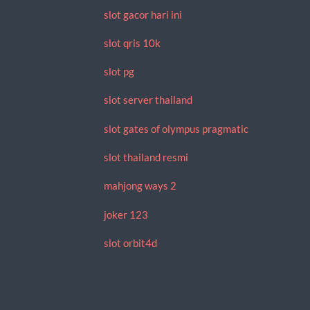
slot gacor hari ini
slot qris 10k
slot pg
slot server thailand
slot gates of olympus pragmatic
slot thailand resmi
mahjong ways 2
joker 123
slot orbit4d