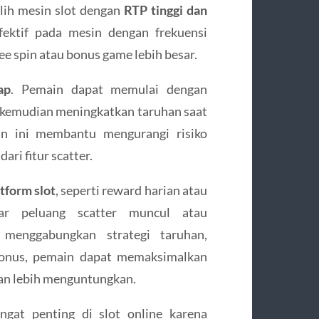
ilih mesin slot dengan
RTP tinggi dan
efektif pada mesin dengan frekuensi
e spin atau bonus game lebih besar.
ap
. Pemain dapat memulai dengan
, kemudian meningkatkan taruhan saat
an ini membantu mengurangi risiko
ri fitur scatter.
tform slot
, seperti reward harian atau
ar peluang scatter muncul atau
menggabungkan strategi taruhan,
bonus, pemain dapat memaksimalkan
nan lebih menguntungkan.
ngat penting di slot online karena