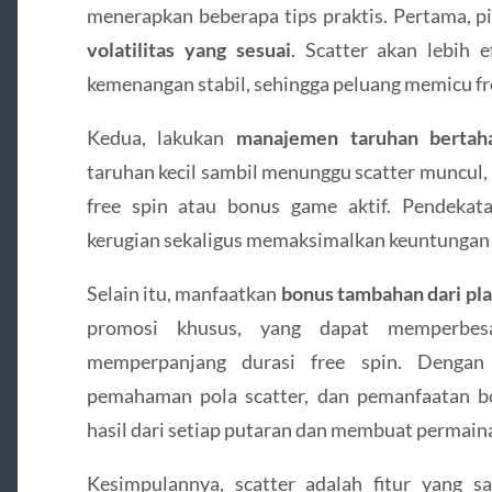
menerapkan beberapa tips praktis. Pertama, p
volatilitas yang sesuai
. Scatter akan lebih 
kemenangan stabil, sehingga peluang memicu fre
Kedua, lakukan
manajemen taruhan bertah
taruhan kecil sambil menunggu scatter muncul
free spin atau bonus game aktif. Pendekat
kerugian sekaligus memaksimalkan keuntungan da
Selain itu, manfaatkan
bonus tambahan dari pla
promosi khusus, yang dapat memperbes
memperpanjang durasi free spin. Dengan 
pemahaman pola scatter, dan pemanfaatan 
hasil dari setiap putaran dan membuat permai
Kesimpulannya, scatter adalah fitur yang sa