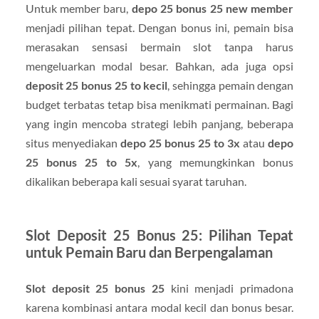
Untuk member baru,
depo 25 bonus 25 new member
menjadi pilihan tepat. Dengan bonus ini, pemain bisa
merasakan sensasi bermain slot tanpa harus
mengeluarkan modal besar. Bahkan, ada juga opsi
deposit 25 bonus 25 to kecil
, sehingga pemain dengan
budget terbatas tetap bisa menikmati permainan. Bagi
yang ingin mencoba strategi lebih panjang, beberapa
situs menyediakan
depo 25 bonus 25 to 3x
atau
depo
25 bonus 25 to 5x
, yang memungkinkan bonus
dikalikan beberapa kali sesuai syarat taruhan.
Slot Deposit 25 Bonus 25: Pilihan Tepat
untuk Pemain Baru dan Berpengalaman
Slot deposit 25 bonus 25
kini menjadi primadona
karena kombinasi antara modal kecil dan bonus besar.