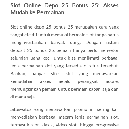
Slot Online Depo 25 Bonus 25: Akses
Mudah ke Permainan
Slot online depo 25 bonus 25 merupakan cara yang
sangat efektif untuk memulai bermain slot tanpa harus
menginvestasikan banyak uang. Dengan sistem
deposit 25 bonus 25, pemain hanya perlu menyetor
sejumlah uang kecil untuk bisa menikmati berbagai
jenis permainan slot yang tersedia di situs tersebut.
Bahkan, banyak situs slot yang menawarkan
kemudahan akses melalui perangkat mobile,
memungkinkan pemain untuk bermain kapan saja dan
di mana saja.
Situs-situs yang menawarkan promo ini sering kali
menyediakan berbagai macam jenis permainan slot,
termasuk slot klasik, video slot, hingga progressive