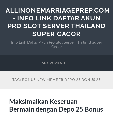
ALLINONEMARRIAGEPREP.COM
- INFO LINK DAFTAR AKUN
PRO SLOT SERVER THAILAND
SUPER GACOR
Info Link Daftar Akun Pro Slot Server Thailand Super
Gacor
SHOW MENU
TAG:
BONUS NEW MEMBER DEPO 25 BONUS 25
Maksimalkan Keseruan
Bermain dengan Depo 25 Bonus