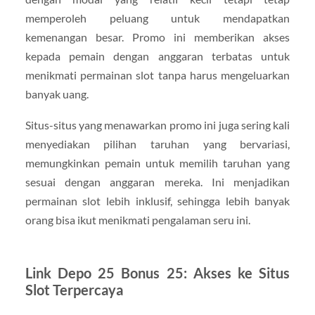
memperoleh peluang untuk mendapatkan
kemenangan besar. Promo ini memberikan akses
kepada pemain dengan anggaran terbatas untuk
menikmati permainan slot tanpa harus mengeluarkan
banyak uang.
Situs-situs yang menawarkan promo ini juga sering kali
menyediakan pilihan taruhan yang bervariasi,
memungkinkan pemain untuk memilih taruhan yang
sesuai dengan anggaran mereka. Ini menjadikan
permainan slot lebih inklusif, sehingga lebih banyak
orang bisa ikut menikmati pengalaman seru ini.
Link Depo 25 Bonus 25: Akses ke Situs
Slot Terpercaya