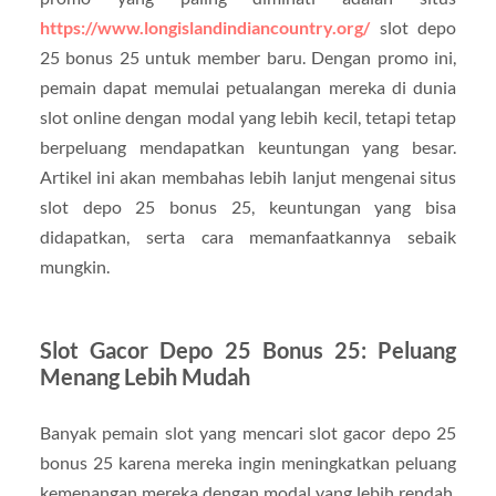
https://www.longislandindiancountry.org/
slot depo
25 bonus 25 untuk member baru. Dengan promo ini,
pemain dapat memulai petualangan mereka di dunia
slot online dengan modal yang lebih kecil, tetapi tetap
berpeluang mendapatkan keuntungan yang besar.
Artikel ini akan membahas lebih lanjut mengenai situs
slot depo 25 bonus 25, keuntungan yang bisa
didapatkan, serta cara memanfaatkannya sebaik
mungkin.
Slot Gacor Depo 25 Bonus 25: Peluang
Menang Lebih Mudah
Banyak pemain slot yang mencari slot gacor depo 25
bonus 25 karena mereka ingin meningkatkan peluang
kemenangan mereka dengan modal yang lebih rendah.