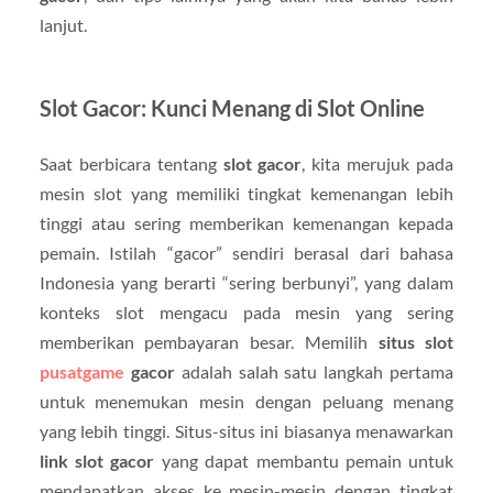
lanjut.
Slot Gacor: Kunci Menang di Slot Online
Saat berbicara tentang
slot gacor
, kita merujuk pada
mesin slot yang memiliki tingkat kemenangan lebih
tinggi atau sering memberikan kemenangan kepada
pemain. Istilah “gacor” sendiri berasal dari bahasa
Indonesia yang berarti “sering berbunyi”, yang dalam
konteks slot mengacu pada mesin yang sering
memberikan pembayaran besar. Memilih
situs slot
pusatgame
gacor
adalah salah satu langkah pertama
untuk menemukan mesin dengan peluang menang
yang lebih tinggi. Situs-situs ini biasanya menawarkan
link slot gacor
yang dapat membantu pemain untuk
mendapatkan akses ke mesin-mesin dengan tingkat