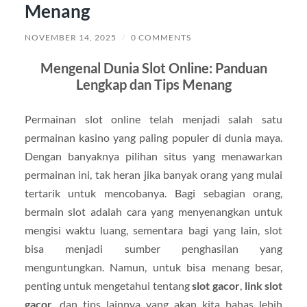
Menang
NOVEMBER 14, 2025
/
0 COMMENTS
Mengenal Dunia Slot Online: Panduan
Lengkap dan Tips Menang
Permainan slot online telah menjadi salah satu
permainan kasino yang paling populer di dunia maya.
Dengan banyaknya pilihan situs yang menawarkan
permainan ini, tak heran jika banyak orang yang mulai
tertarik untuk mencobanya. Bagi sebagian orang,
bermain slot adalah cara yang menyenangkan untuk
mengisi waktu luang, sementara bagi yang lain, slot
bisa menjadi sumber penghasilan yang
menguntungkan. Namun, untuk bisa menang besar,
penting untuk mengetahui tentang
slot gacor
,
link slot
gacor
, dan tips lainnya yang akan kita bahas lebih