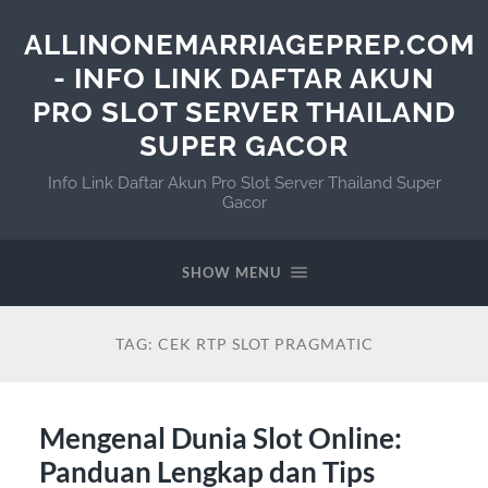
ALLINONEMARRIAGEPREP.COM
- INFO LINK DAFTAR AKUN
PRO SLOT SERVER THAILAND
SUPER GACOR
Info Link Daftar Akun Pro Slot Server Thailand Super
Gacor
SHOW MENU
TAG:
CEK RTP SLOT PRAGMATIC
Mengenal Dunia Slot Online:
Panduan Lengkap dan Tips