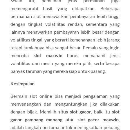
Selain itu, pemilihan jenis permainan juga
memengaruhi hasil yang didapatkan. Beberapa
permainan slot menawarkan pembayaran lebih tinggi
dengan tingkat volatilitas rendah, sementara yang
lainnya menawarkan pembayaran lebih besar dengan
volatilitas tinggi, yang berarti kemenangan lebih jarang
tetapi jumlahnya bisa sangat besar. Pemain yang ingin
mencoba
slot maxwin
harus memahami jenis
volatilitas dari mesin yang mereka pilih, serta berapa
banyak taruhan yang mereka siap untuk pasang.
Kesimpulan
Bermain slot online bisa menjadi pengalaman yang
menyenangkan dan menguntungkan jika dilakukan
dengan bijak. Memilih
situs slot gacor
, baik itu
slot
gacor gampang menang
atau
slot gacor maxwin
,
adalah langkah pertama untuk meningkatkan peluang