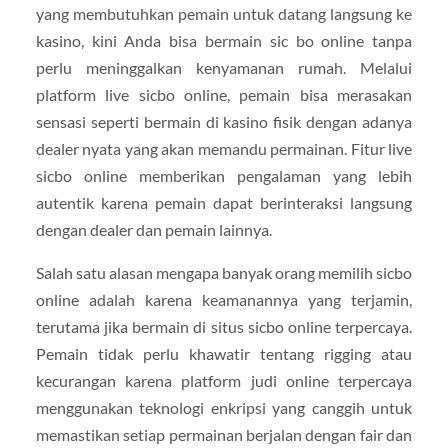
yang membutuhkan pemain untuk datang langsung ke
kasino, kini Anda bisa bermain sic bo online tanpa
perlu meninggalkan kenyamanan rumah. Melalui
platform live sicbo online, pemain bisa merasakan
sensasi seperti bermain di kasino fisik dengan adanya
dealer nyata yang akan memandu permainan. Fitur live
sicbo online memberikan pengalaman yang lebih
autentik karena pemain dapat berinteraksi langsung
dengan dealer dan pemain lainnya.
Salah satu alasan mengapa banyak orang memilih sicbo
online adalah karena keamanannya yang terjamin,
terutama jika bermain di situs sicbo online terpercaya.
Pemain tidak perlu khawatir tentang rigging atau
kecurangan karena platform judi online terpercaya
menggunakan teknologi enkripsi yang canggih untuk
memastikan setiap permainan berjalan dengan fair dan