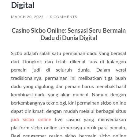
Digital
MARCH 20, 2025
/
0 COMMENTS
Casino Sicbo Online: Sensasi Seru Bermain
Dadu di Dunia Digital
Sicbo adalah salah satu permainan dadu yang berasal
dari Tiongkok dan telah dikenal luas di kalangan
pemain judi di seluruh dunia. Dalam versi
tradisionalnya, permainan ini melibatkan tiga buah
dadu yang digulung, dan pemain harus menebak hasil
kombinasi dadu yang akan muncul. Namun, dengan
berkembangnya teknologi, kini permainan sicbo online
dapat dinikmati dengan mudah melalui berbagai situs
judi sicbo online
live casino
yang menyediakan
platform sicbo online terpercaya untuk para pemain.
Bagi penggemar casino sicbo, bermain sicbo online