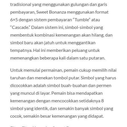
tradisional yang menggunakan gulungan dan garis
pembayaran, Sweet Bonanza menggunakan format
6×5 dengan sistem pembayaran “Tumble” atau
“Cascade.” Dalam sistem ini, simbol-simbol yang
membentuk kombinasi kemenangan akan hilang, dan
simbol baru akan jatuh untuk menggantikan
tempatnya. Hal ini memberikan peluang untuk
memenangkan beberapa kali dalam satu putaran.
Untuk memulai permainan, pemain cukup memilih nilai
taruhan dan menekan tombol putar. Simbol yang harus
dicocokkan adalah simbol buah-buahan dan permen
yang muncul di layar. Pemain bisa mendapatkan
kemenangan dengan mencocokkan setidaknya 8
simbol yang identik, dan semakin banyak simbol yang
cocok, semakin besar kemenangan yang didapat.