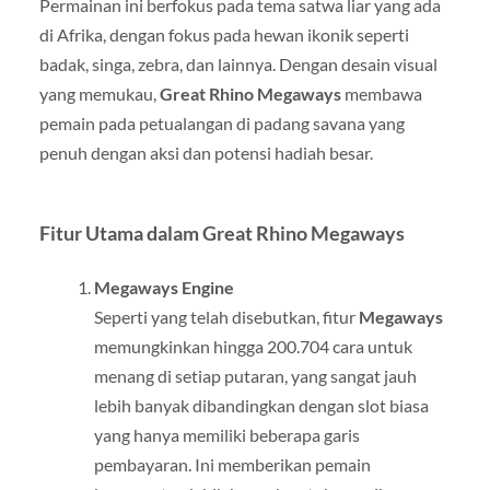
Permainan ini berfokus pada tema satwa liar yang ada
di Afrika, dengan fokus pada hewan ikonik seperti
badak, singa, zebra, dan lainnya. Dengan desain visual
yang memukau,
Great Rhino Megaways
membawa
pemain pada petualangan di padang savana yang
penuh dengan aksi dan potensi hadiah besar.
Fitur Utama dalam Great Rhino Megaways
Megaways Engine
Seperti yang telah disebutkan, fitur
Megaways
memungkinkan hingga 200.704 cara untuk
menang di setiap putaran, yang sangat jauh
lebih banyak dibandingkan dengan slot biasa
yang hanya memiliki beberapa garis
pembayaran. Ini memberikan pemain