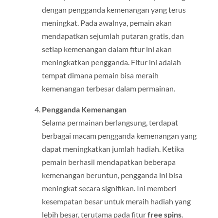
dengan pengganda kemenangan yang terus
meningkat. Pada awalnya, pemain akan
mendapatkan sejumlah putaran gratis, dan
setiap kemenangan dalam fitur ini akan
meningkatkan pengganda. Fitur ini adalah
tempat dimana pemain bisa meraih
kemenangan terbesar dalam permainan.
Pengganda Kemenangan
Selama permainan berlangsung, terdapat
berbagai macam pengganda kemenangan yang
dapat meningkatkan jumlah hadiah. Ketika
pemain berhasil mendapatkan beberapa
kemenangan beruntun, pengganda ini bisa
meningkat secara signifikan. Ini memberi
kesempatan besar untuk meraih hadiah yang
lebih besar, terutama pada fitur
free spins
.