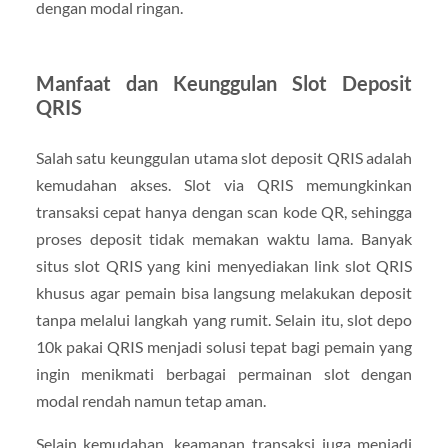
dengan modal ringan.
Manfaat dan Keunggulan Slot Deposit
QRIS
Salah satu keunggulan utama slot deposit QRIS adalah
kemudahan akses. Slot via QRIS memungkinkan
transaksi cepat hanya dengan scan kode QR, sehingga
proses deposit tidak memakan waktu lama. Banyak
situs slot QRIS yang kini menyediakan link slot QRIS
khusus agar pemain bisa langsung melakukan deposit
tanpa melalui langkah yang rumit. Selain itu, slot depo
10k pakai QRIS menjadi solusi tepat bagi pemain yang
ingin menikmati berbagai permainan slot dengan
modal rendah namun tetap aman.
Selain kemudahan, keamanan transaksi juga menjadi