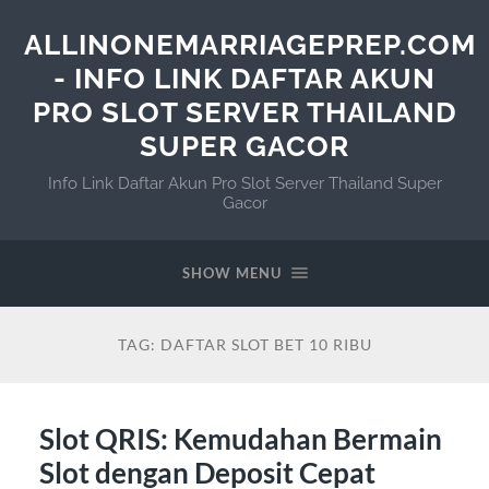
ALLINONEMARRIAGEPREP.COM
- INFO LINK DAFTAR AKUN
PRO SLOT SERVER THAILAND
SUPER GACOR
Info Link Daftar Akun Pro Slot Server Thailand Super
Gacor
SHOW MENU
TAG:
DAFTAR SLOT BET 10 RIBU
Slot QRIS: Kemudahan Bermain
Slot dengan Deposit Cepat