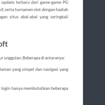
an update terbaru dari game-game PG
sif, serta turnamen slot dengan hadiah
an situs abal-abal yang seringkali
oft
ur unggulan. Beberapa di antaranya:
aman yang simpel dan navigasi yang
PG login hanya membutuhkan beberapa