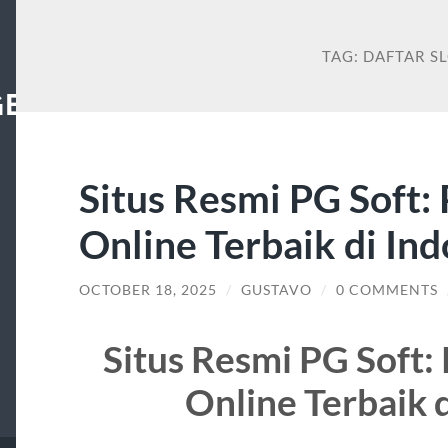
TAG:
DAFTAR S
GEPREP.COM
Situs Resmi PG Soft:
Online Terbaik di In
OCTOBER 18, 2025
/
GUSTAVO
/
0 COMMENTS
Situs Resmi PG Soft:
Online Terbaik 