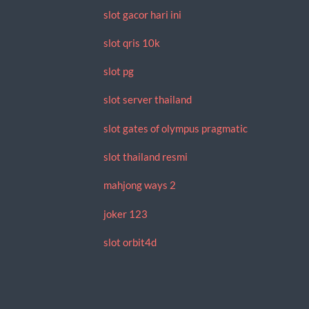
slot gacor hari ini
slot qris 10k
slot pg
slot server thailand
slot gates of olympus pragmatic
slot thailand resmi
mahjong ways 2
joker 123
slot orbit4d