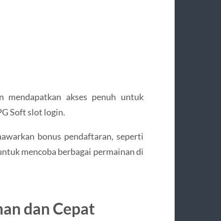
an mendapatkan akses penuh untuk
 Soft slot login.
awarkan bonus pendaftaran, seperti
n untuk mencoba berbagai permainan di
man dan Cepat