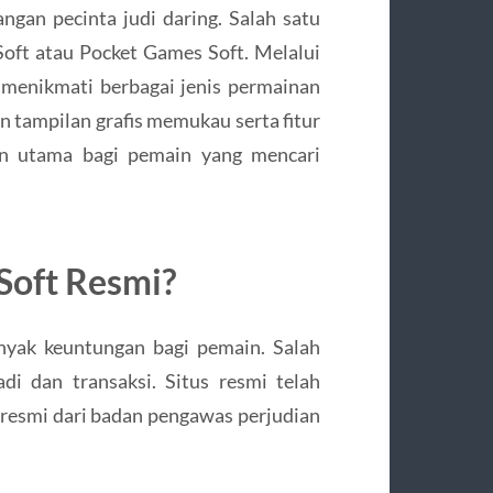
ngan pecinta judi daring. Salah satu
Soft atau Pocket Games Soft. Melalui
 menikmati berbagai jenis permainan
n tampilan grafis memukau serta fitur
han utama bagi pemain yang mencari
Soft Resmi?
nyak keuntungan bagi pemain. Salah
i dan transaksi. Situs resmi telah
si resmi dari badan pengawas perjudian