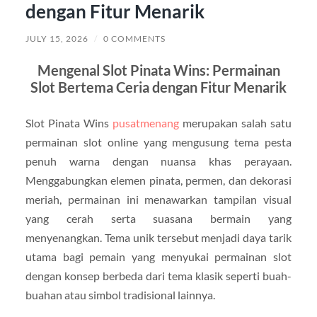
dengan Fitur Menarik
JULY 15, 2026
/
0 COMMENTS
Mengenal Slot Pinata Wins: Permainan
Slot Bertema Ceria dengan Fitur Menarik
Slot Pinata Wins
pusatmenang
merupakan salah satu
permainan slot online yang mengusung tema pesta
penuh warna dengan nuansa khas perayaan.
Menggabungkan elemen pinata, permen, dan dekorasi
meriah, permainan ini menawarkan tampilan visual
yang cerah serta suasana bermain yang
menyenangkan. Tema unik tersebut menjadi daya tarik
utama bagi pemain yang menyukai permainan slot
dengan konsep berbeda dari tema klasik seperti buah-
buahan atau simbol tradisional lainnya.