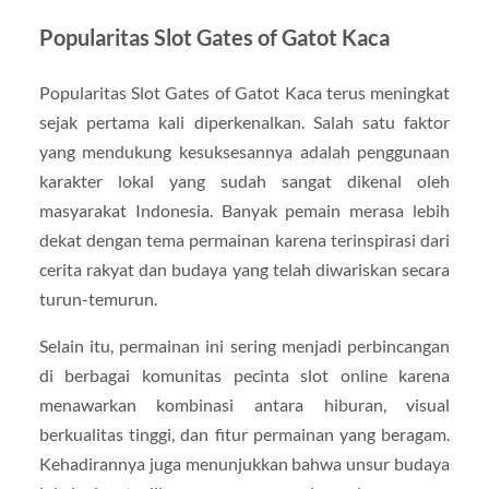
Popularitas Slot Gates of Gatot Kaca
Popularitas Slot Gates of Gatot Kaca terus meningkat
sejak pertama kali diperkenalkan. Salah satu faktor
yang mendukung kesuksesannya adalah penggunaan
karakter lokal yang sudah sangat dikenal oleh
masyarakat Indonesia. Banyak pemain merasa lebih
dekat dengan tema permainan karena terinspirasi dari
cerita rakyat dan budaya yang telah diwariskan secara
turun-temurun.
Selain itu, permainan ini sering menjadi perbincangan
di berbagai komunitas pecinta slot online karena
menawarkan kombinasi antara hiburan, visual
berkualitas tinggi, dan fitur permainan yang beragam.
Kehadirannya juga menunjukkan bahwa unsur budaya