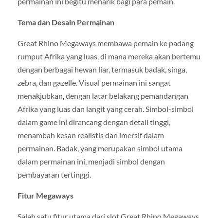
permainan ini begitu menarik bagi para pemain.
Tema dan Desain Permainan
Great Rhino Megaways membawa pemain ke padang
rumput Afrika yang luas, di mana mereka akan bertemu
dengan berbagai hewan liar, termasuk badak, singa,
zebra, dan gazelle. Visual permainan ini sangat
menakjubkan, dengan latar belakang pemandangan
Afrika yang luas dan langit yang cerah. Simbol-simbol
dalam game ini dirancang dengan detail tinggi,
menambah kesan realistis dan imersif dalam
permainan. Badak, yang merupakan simbol utama
dalam permainan ini, menjadi simbol dengan
pembayaran tertinggi.
Fitur Megaways
Salah satu fitur utama dari slot Great Rhino Megaways