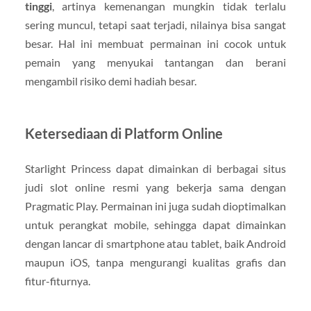
tinggi
, artinya kemenangan mungkin tidak terlalu
sering muncul, tetapi saat terjadi, nilainya bisa sangat
besar. Hal ini membuat permainan ini cocok untuk
pemain yang menyukai tantangan dan berani
mengambil risiko demi hadiah besar.
Ketersediaan di Platform Online
Starlight Princess dapat dimainkan di berbagai situs
judi slot online resmi yang bekerja sama dengan
Pragmatic Play. Permainan ini juga sudah dioptimalkan
untuk perangkat mobile, sehingga dapat dimainkan
dengan lancar di smartphone atau tablet, baik Android
maupun iOS, tanpa mengurangi kualitas grafis dan
fitur-fiturnya.