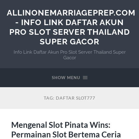
ALLINONEMARRIAGEPREP.COM
- INFO LINK DAFTAR AKUN
PRO SLOT SERVER THAILAND
SUPER GACOR
Info Link Daftar Akun Pro Slot Server Thailand Super
Gacor
SHOW MENU
TAG:
DAFTAR SLOT777
Mengenal Slot Pinata Wins:
Permainan Slot Bertema Ceria