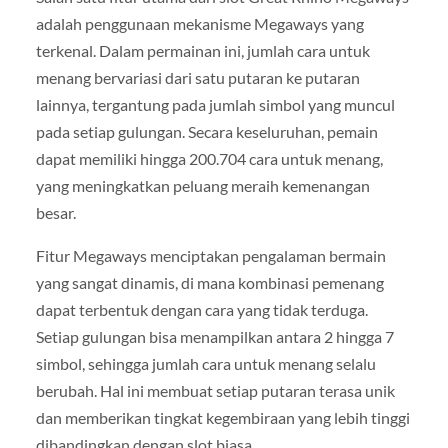
adalah penggunaan mekanisme Megaways yang
terkenal. Dalam permainan ini, jumlah cara untuk
menang bervariasi dari satu putaran ke putaran
lainnya, tergantung pada jumlah simbol yang muncul
pada setiap gulungan. Secara keseluruhan, pemain
dapat memiliki hingga 200.704 cara untuk menang,
yang meningkatkan peluang meraih kemenangan
besar.
Fitur Megaways menciptakan pengalaman bermain
yang sangat dinamis, di mana kombinasi pemenang
dapat terbentuk dengan cara yang tidak terduga.
Setiap gulungan bisa menampilkan antara 2 hingga 7
simbol, sehingga jumlah cara untuk menang selalu
berubah. Hal ini membuat setiap putaran terasa unik
dan memberikan tingkat kegembiraan yang lebih tinggi
dibandingkan dengan slot biasa.