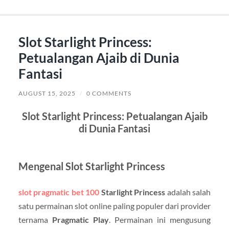
Slot Starlight Princess:
Petualangan Ajaib di Dunia
Fantasi
AUGUST 15, 2025
/
0 COMMENTS
Slot Starlight Princess: Petualangan Ajaib
di Dunia Fantasi
Mengenal Slot Starlight Princess
slot pragmatic bet 100
Starlight Princess
adalah salah
satu permainan slot online paling populer dari provider
ternama
Pragmatic Play
. Permainan ini mengusung