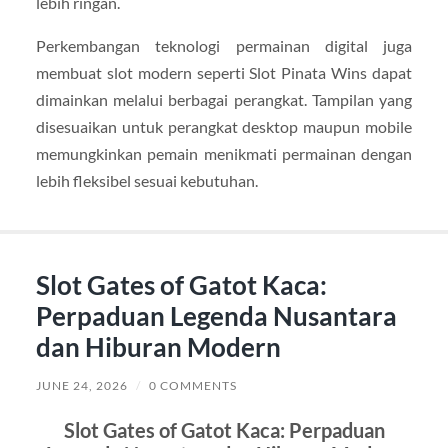
lebih ringan.
Perkembangan teknologi permainan digital juga
membuat slot modern seperti Slot Pinata Wins dapat
dimainkan melalui berbagai perangkat. Tampilan yang
disesuaikan untuk perangkat desktop maupun mobile
memungkinkan pemain menikmati permainan dengan
lebih fleksibel sesuai kebutuhan.
Slot Gates of Gatot Kaca:
Perpaduan Legenda Nusantara
dan Hiburan Modern
JUNE 24, 2026
/
0 COMMENTS
Slot Gates of Gatot Kaca: Perpaduan