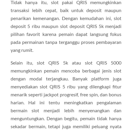
Tidak hanya itu, slot pakai QRIS memungkinkan
transaksi lebih cepat, baik untuk deposit maupun
penarikan kemenangan. Dengan kemudahan ini, slot
deposit 5 ribu maupun slot deposit QRIS 5k menjadi
pilihan favorit karena pemain dapat langsung fokus
pada permainan tanpa terganggu proses pembayaran
yang rumit.
Selain itu, slot QRIS 5k atau slot QRIS 5000
memungkinkan pemain mencoba berbagai jenis slot
dengan modal terjangkau. Banyak platform juga
menyediakan slot QRIS 5 ribu yang dilengkapi fitur
menarik seperti jackpot progresif, free spin, dan bonus
harian. Hal ini tentu meningkatkan pengalaman
bermain slot menjadi lebih menyenangkan dan
menguntungkan. Dengan begitu, pemain tidak hanya
sekadar bermain, tetapi juga memiliki peluang nyata