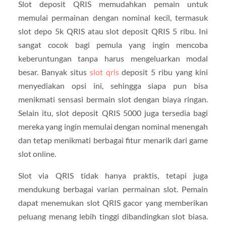
Slot deposit QRIS memudahkan pemain untuk
memulai permainan dengan nominal kecil, termasuk
slot depo 5k QRIS atau slot deposit QRIS 5 ribu. Ini
sangat cocok bagi pemula yang ingin mencoba
keberuntungan tanpa harus mengeluarkan modal
besar. Banyak situs
slot qris
deposit 5 ribu yang kini
menyediakan opsi ini, sehingga siapa pun bisa
menikmati sensasi bermain slot dengan biaya ringan.
Selain itu, slot deposit QRIS 5000 juga tersedia bagi
mereka yang ingin memulai dengan nominal menengah
dan tetap menikmati berbagai fitur menarik dari game
slot online.
Slot via QRIS tidak hanya praktis, tetapi juga
mendukung berbagai varian permainan slot. Pemain
dapat menemukan slot QRIS gacor yang memberikan
peluang menang lebih tinggi dibandingkan slot biasa.