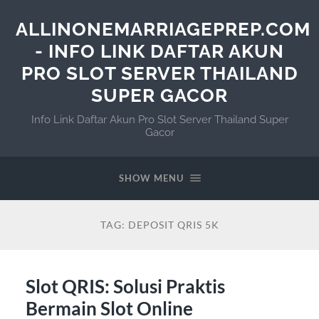
ALLINONEMARRIAGEPREP.COM
- INFO LINK DAFTAR AKUN
PRO SLOT SERVER THAILAND
SUPER GACOR
Info Link Daftar Akun Pro Slot Server Thailand Super
Gacor
SHOW MENU
TAG:
DEPOSIT QRIS 5K
Slot QRIS: Solusi Praktis
Bermain Slot Online