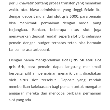
perlu khawatir tentang proses transfer yang memakan
waktu atau biaya administrasi yang tinggi. Selain itu,
dengan deposit mulai dari
slot qris 5000
, para pemain
bisa menikmati permainan dengan modal yang
terjangkau. Bahkan, beberapa situs slot juga
menawarkan deposit rendah seperti
slot 5rb
, sehingga
pemain dengan budget terbatas tetap bisa bermain
tanpa merasa terbebani.
Dengan hanya mengandalkan
slot QRIS 5k
atau
slot
qris 5rb
, para pemain dapat langsung menikmati
berbagai pilihan permainan menarik yang disediakan
oleh situs slot tersebut. Deposit yang rendah
memberikan keleluasaan bagi pemain untuk mengatur
anggaran mereka dan mencoba berbagai permainan
slot yang ada.