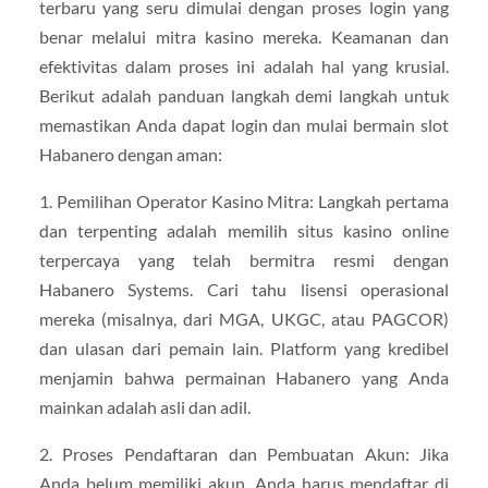
terbaru yang seru dimulai dengan proses login yang
benar melalui mitra kasino mereka. Keamanan dan
efektivitas dalam proses ini adalah hal yang krusial.
Berikut adalah panduan langkah demi langkah untuk
memastikan Anda dapat login dan mulai bermain slot
Habanero dengan aman:
1. Pemilihan Operator Kasino Mitra: Langkah pertama
dan terpenting adalah memilih situs kasino online
terpercaya yang telah bermitra resmi dengan
Habanero Systems. Cari tahu lisensi operasional
mereka (misalnya, dari MGA, UKGC, atau PAGCOR)
dan ulasan dari pemain lain. Platform yang kredibel
menjamin bahwa permainan Habanero yang Anda
mainkan adalah asli dan adil.
2. Proses Pendaftaran dan Pembuatan Akun: Jika
Anda belum memiliki akun, Anda harus mendaftar di