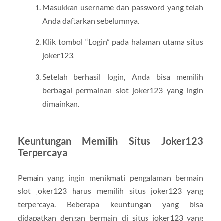
Masukkan username dan password yang telah
Anda daftarkan sebelumnya.
Klik tombol “Login” pada halaman utama situs
joker123.
Setelah berhasil login, Anda bisa memilih
berbagai permainan slot joker123 yang ingin
dimainkan.
Keuntungan Memilih Situs Joker123
Terpercaya
Pemain yang ingin menikmati pengalaman bermain
slot joker123 harus memilih situs joker123 yang
terpercaya. Beberapa keuntungan yang bisa
didapatkan dengan bermain di situs joker123 yang