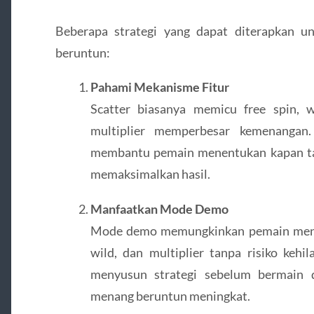
Beberapa strategi yang dapat diterapkan 
beruntun:
Pahami Mekanisme Fitur
Scatter biasanya memicu free spin, w
multiplier memperbesar kemenangan.
membantu pemain menentukan kapan tar
memaksimalkan hasil.
Manfaatkan Mode Demo
Mode demo memungkinkan pemain menga
wild, dan multiplier tanpa risiko keh
menyusun strategi sebelum bermain d
menang beruntun meningkat.