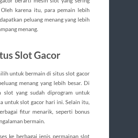
acor berarti mesin slot yang sering
Oleh karena itu, para pemain lebih
ndapatkan peluang menang yang lebih
 gampang menang.
tus Slot Gacor
ih untuk bermain di situs slot gacor
 peluang menang yang lebih besar. Di
in slot yang sudah diprogram untuk
ntuk slot gacor hari ini. Selain itu,
rbagai fitur menarik, seperti bonus
engalaman bermain.
kses ke berbagai jenis permainan slot