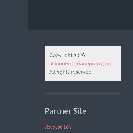
Copyright 2026
allinonemarriageprep.com
.
All rights reserved
Partner Site
slot depo 10k