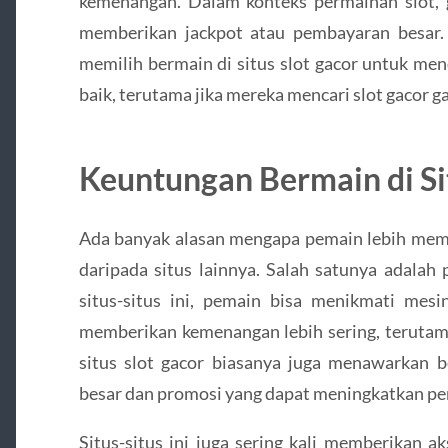
kemenangan. Dalam konteks permainan slot, g
memberikan jackpot atau pembayaran besar. 
memilih bermain di situs slot gacor untuk me
baik, terutama jika mereka mencari slot gacor
Keuntungan Bermain di Si
Ada banyak alasan mengapa pemain lebih memil
daripada situs lainnya. Salah satunya adalah
situs-situs ini, pemain bisa menikmati mes
memberikan kemenangan lebih sering, terutama u
situs slot gacor biasanya juga menawarkan be
besar dan promosi yang dapat meningkatkan p
Situs-situs ini juga sering kali memberikan a