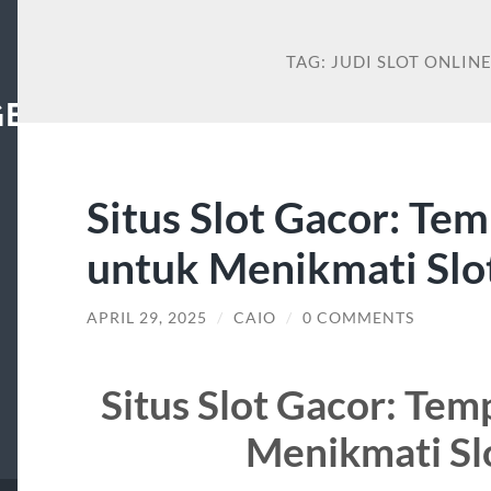
TAG:
JUDI SLOT ONLIN
GEPREP.COM
Situs Slot Gacor: Te
untuk Menikmati Slo
APRIL 29, 2025
/
CAIO
/
0 COMMENTS
Situs Slot Gacor: Tem
Menikmati Sl