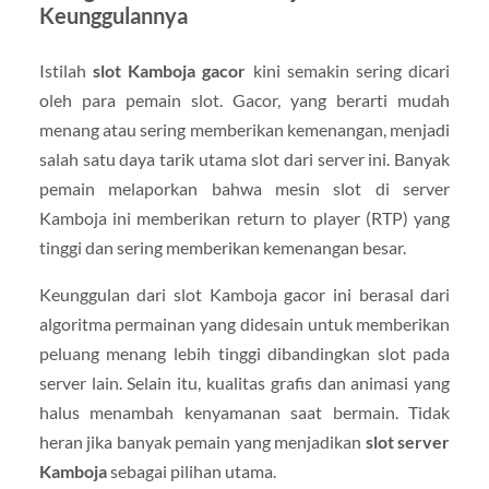
Keunggulannya
Istilah
slot Kamboja gacor
kini semakin sering dicari
oleh para pemain slot. Gacor, yang berarti mudah
menang atau sering memberikan kemenangan, menjadi
salah satu daya tarik utama slot dari server ini. Banyak
pemain melaporkan bahwa mesin slot di server
Kamboja ini memberikan return to player (RTP) yang
tinggi dan sering memberikan kemenangan besar.
Keunggulan dari slot Kamboja gacor ini berasal dari
algoritma permainan yang didesain untuk memberikan
peluang menang lebih tinggi dibandingkan slot pada
server lain. Selain itu, kualitas grafis dan animasi yang
halus menambah kenyamanan saat bermain. Tidak
heran jika banyak pemain yang menjadikan
slot server
Kamboja
sebagai pilihan utama.