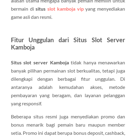
alasan utama mengapa banyak pemain memilih untuk
bermain di
situs
slot kamboja vip
yang menyediakan
game asli dan resmi.
Fitur Unggulan dari Situs Slot Server
Kamboja
Situs slot server Kamboja
tidak hanya menawarkan
banyak pilihan permainan slot berkualitas, tetapi juga
dilengkapi dengan berbagai fitur unggulan. Di
antaranya adalah kemudahan akses, metode
pembayaran yang beragam, dan layanan pelanggan
yang responsif.
Beberapa situs resmi juga menyediakan promo dan
bonus menarik bagi pemain baru maupun member
setia. Promo ini dapat berupa bonus deposit, cashback,