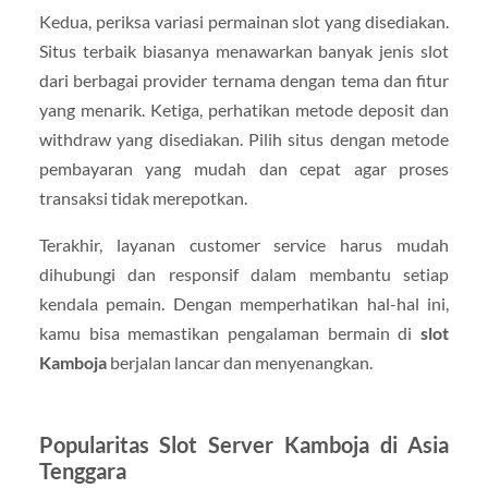
Kedua, periksa variasi permainan slot yang disediakan.
Situs terbaik biasanya menawarkan banyak jenis slot
dari berbagai provider ternama dengan tema dan fitur
yang menarik. Ketiga, perhatikan metode deposit dan
withdraw yang disediakan. Pilih situs dengan metode
pembayaran yang mudah dan cepat agar proses
transaksi tidak merepotkan.
Terakhir, layanan customer service harus mudah
dihubungi dan responsif dalam membantu setiap
kendala pemain. Dengan memperhatikan hal-hal ini,
kamu bisa memastikan pengalaman bermain di
slot
Kamboja
berjalan lancar dan menyenangkan.
Popularitas Slot Server Kamboja di Asia
Tenggara