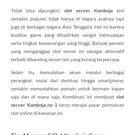
Tidak bisa dipungkiri,
slot server Kamboja
kini
semakin populer tidak hanya di negara asalnya tapi
juga di berbagai negara Asia Tenggara. Hal ini karena
kualitas game yang dihadirkan sangat memuaskan
serta tingkat kemenangan yang tinggi. Banyak pemain
yang menganggap slot server ini sebagai alternatif
terbaik dibanding server lain yang kurang terpercaya.
Selain itu, kemudahan akses melalui berbagai
perangkat, mulai dari desktop hingga smartphone,
semakin memudahkan pemain untuk bermain kapan
saja dan di mana saja. Kombinasi ini membuat
slot
server Kamboja no 1
terus merajai pasar permainan
slot online di kawasan ini.