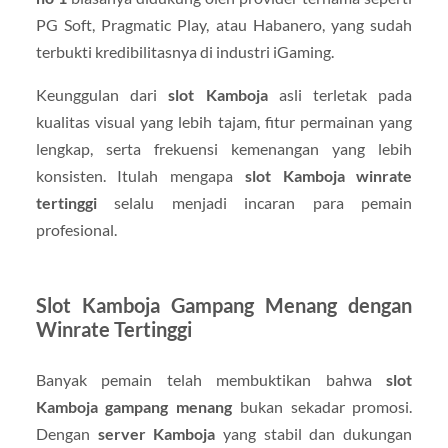
PG Soft, Pragmatic Play, atau Habanero, yang sudah
terbukti kredibilitasnya di industri iGaming.
Keunggulan dari
slot Kamboja
asli terletak pada
kualitas visual yang lebih tajam, fitur permainan yang
lengkap, serta frekuensi kemenangan yang lebih
konsisten. Itulah mengapa
slot Kamboja winrate
tertinggi
selalu menjadi incaran para pemain
profesional.
Slot Kamboja Gampang Menang dengan
Winrate Tertinggi
Banyak pemain telah membuktikan bahwa
slot
Kamboja gampang menang
bukan sekadar promosi.
Dengan
server Kamboja
yang stabil dan dukungan