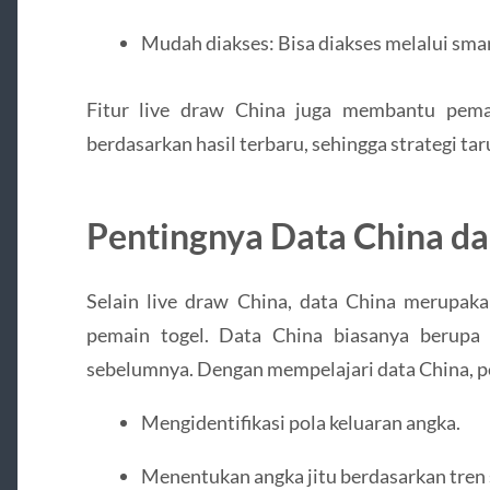
Mudah diakses: Bisa diakses melalui sma
Fitur live draw China juga membantu pema
berdasarkan hasil terbaru, sehingga strategi tar
Pentingnya Data China da
Selain live draw China, data China merupakan
pemain togel. Data China biasanya berupa 
sebelumnya. Dengan mempelajari data China, p
Mengidentifikasi pola keluaran angka.
Menentukan angka jitu berdasarkan tren