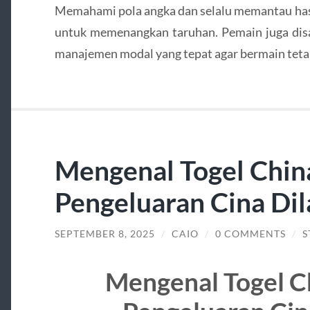
Memahami pola angka dan selalu memantau has
untuk memenangkan taruhan. Pemain juga dis
manajemen modal yang tepat agar bermain tet
Mengenal Togel Chin
Pengeluaran Cina Di
SEPTEMBER 8, 2025
/
CAIO
/
0 COMMENTS
/
S
Mengenal Togel C