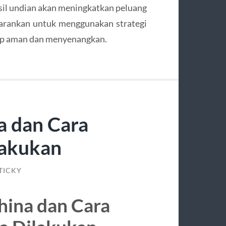
il undian akan meningkatkan peluang
arankan untuk menggunakan strategi
ap aman dan menyenangkan.
a dan Cara
lakukan
TICKY
hina dan Cara