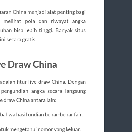
luaran China menjadi alat penting bagi
 melihat pola dan riwayat angka
an bisa lebih tinggi. Banyak situs
i secara gratis.
ve Draw China
adalah fitur live draw China. Dengan
s pengundian angka secara langsung
e draw China antara lain:
ahwa hasil undian benar-benar fair.
ntuk mengetahui nomor yang keluar.