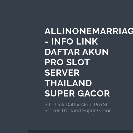
ALLINONEMARRIA
- INFO LINK
DAFTAR AKUN
PRO SLOT
SERVER
THAILAND
SUPER GACOR
Info Link Daftar Akun Pro Slot
Server Thailand Super Gacor