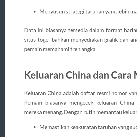
Menyusun strategi taruhan yang lebih ma
Data ini biasanya tersedia dalam format hari
situs togel bahkan menyediakan grafik dan a
pemain memahami tren angka.
Keluaran China dan Car
Keluaran China adalah daftar resmi nomor yang
Pemain biasanya mengecek keluaran China
mereka menang. Dengan rutin memantau keluara
Memastikan keakuratan taruhan yang su