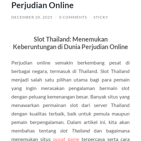
Perjudian Online
DECEMBER 20, 2025
/
0 COMMENTS
/
STICKY
Slot Thailand: Menemukan
Keberuntungan di Dunia Perjudian Online
Perjudian online semakin berkembang pesat di
berbagai negara, termasuk di Thailand. Slot Thailand
menjadi salah satu pilihan utama bagi para pemain
yang ingin merasakan pengalaman bermain slot
dengan peluang kemenangan besar. Banyak situs yang
menawarkan permainan slot dari server Thailand
dengan kualitas terbaik, baik untuk pemula maupun
pemain berpengalaman. Dalam artikel ini, kita akan
membahas tentang
slot Thailand
dan bagaimana
menemukan situs
pusat game
terpercaya serta cara