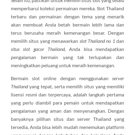
Selain itu, pastikan untuk memilih situs slot yang selalu
memperbarui koleksi permainan mereka. Slot Thailand
terbaru dan permainan dengan tema yang menarik
akan membuat Anda betah bermain lebih lama dan
terus berusaha meraih kemenangan besar. Dengan
memilih situs yang menawarkan
slot Thailand no 1
dan
situs slot gacor Thailand
, Anda bisa mendapatkan
pengalaman bermain yang tak terlupakan dan
meningkatkan peluang untuk meraih kemenangan.
Bermain slot online dengan menggunakan
server
Thailand
yang tepat, serta memilih situs yang memiliki
lisensi resmi dan terpercaya, adalah langkah pertama
yang perlu diambil para pemain untuk mendapatkan
pengalaman yang aman dan menyenangkan. Dengan
banyaknya pilihan situs dan server Thailand yang
tersedia, Anda bisa lebih mudah menemukan platform