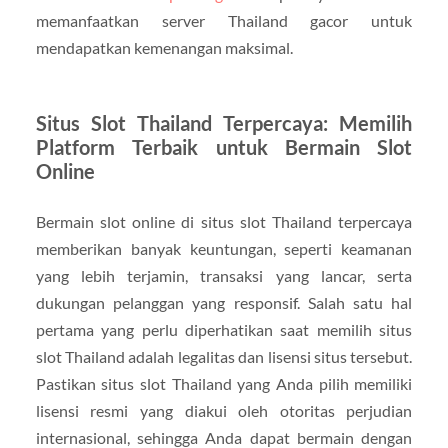
memanfaatkan server Thailand gacor untuk
mendapatkan kemenangan maksimal.
Situs Slot Thailand Terpercaya: Memilih
Platform Terbaik untuk Bermain Slot
Online
Bermain slot online di situs slot Thailand terpercaya
memberikan banyak keuntungan, seperti keamanan
yang lebih terjamin, transaksi yang lancar, serta
dukungan pelanggan yang responsif. Salah satu hal
pertama yang perlu diperhatikan saat memilih situs
slot Thailand adalah legalitas dan lisensi situs tersebut.
Pastikan situs slot Thailand yang Anda pilih memiliki
lisensi resmi yang diakui oleh otoritas perjudian
internasional, sehingga Anda dapat bermain dengan