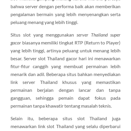
bahwa server dengan performa baik akan memberikan
pengalaman bermain yang lebih menyenangkan serta
peluang menang yang lebih tinggi.
Situs slot yang menggunakan
server Thailand super
gacor
biasanya memiliki tingkat RTP (Return to Player)
yang lebih tinggi, artinya peluang untuk menang lebih
besar. Server slot Thailand gacor hari ini menawarkan
fitur-fitur canggih yang membuat permainan lebih
menarik dan adil. Beberapa situs bahkan menyediakan
link server Thailand khusus yang memastikan
permainan berjalan dengan lancar dan tanpa
gangguan, sehingga pemain dapat fokus pada
permainan tanpa khawatir tentang masalah teknis.
Selain itu, beberapa situs slot Thailand juga
menawarkan link slot Thailand yang selalu diperbarui