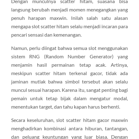
Dengan munculnya scatter hitam, suasana bisa
langsung berubah menjadi momen menegangkan yang
penuh harapan maxwin. Inilah salah satu alasan
mengapa slot scatter hitam selalu menjadi incaran para
pencari sensasi dan kemenangan.
Namun, perlu diingat bahwa semua slot menggunakan
sistem RNG (Random Number Generator) yang
menjamin hasil permainan tetap acak. Artinya,
meskipun scatter hitam terkenal gacor, tidak ada
jaminan mutlak bahwa simbol tersebut akan selalu
muncul sesuai harapan. Karena itu, sangat penting bagi
pemain untuk tetap bijak dalam mengatur modal,
menentukan target, dan tahu kapan harus berhenti.
Secara keseluruhan, slot scatter hitam gacor maxwin
menghadirkan kombinasi antara hiburan, tantangan,
dan peluang keuntungan yang luar biasa. Dengan