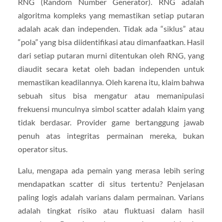
RNG (Random Number Generator). RNG adalah
algoritma kompleks yang memastikan setiap putaran
adalah acak dan independen. Tidak ada “siklus” atau
“pola” yang bisa diidentifikasi atau dimanfaatkan. Hasil
dari setiap putaran murni ditentukan oleh RNG, yang
diaudit secara ketat oleh badan independen untuk
memastikan keadilannya. Oleh karena itu, klaim bahwa
sebuah situs bisa mengatur atau memanipulasi
frekuensi munculnya simbol scatter adalah klaim yang
tidak berdasar. Provider game bertanggung jawab
penuh atas integritas permainan mereka, bukan
operator situs.
Lalu, mengapa ada pemain yang merasa lebih sering
mendapatkan scatter di situs tertentu? Penjelasan
paling logis adalah varians dalam permainan. Varians
adalah tingkat risiko atau fluktuasi dalam hasil