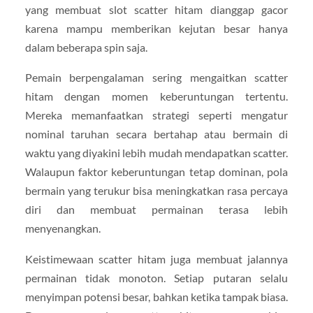
yang membuat slot scatter hitam dianggap gacor
karena mampu memberikan kejutan besar hanya
dalam beberapa spin saja.
Pemain berpengalaman sering mengaitkan scatter
hitam dengan momen keberuntungan tertentu.
Mereka memanfaatkan strategi seperti mengatur
nominal taruhan secara bertahap atau bermain di
waktu yang diyakini lebih mudah mendapatkan scatter.
Walaupun faktor keberuntungan tetap dominan, pola
bermain yang terukur bisa meningkatkan rasa percaya
diri dan membuat permainan terasa lebih
menyenangkan.
Keistimewaan scatter hitam juga membuat jalannya
permainan tidak monoton. Setiap putaran selalu
menyimpan potensi besar, bahkan ketika tampak biasa.