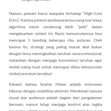
Namun, pemain harus waspada terhadap “High-Cost
Entry”. Karena potensi pembayarannya yang luar biasa,
algoritma mesin cenderung lebih “pelit” dalam
mengeluarkan simbol ini. Rasio kemunculannya bisa
mencapai 1 banding beberapa ribu putaran. Oleh
karena itu, strategi yang paling masuk akal bukan
dengan terus meningkatkan taruhan secara emosional,
melainkan dengan menjaga konsistensi taruhan agar
modal cukup kuat untuk mencapai siklus kemunculan
simbol premium tersebut.
Pahami bahwa Scatter Hitam adalah instrumen
hiburan dengan volatilitas ekstrem. Menikmati sensasi
visual dan audionya adalah bagian dari pengalaman
bermain, namun tetap menjaga kontrol atas logika
keuangan adalah kunci agar permainan tidak berujung