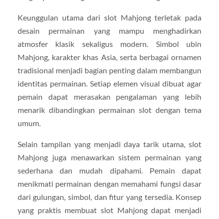
Keunggulan utama dari slot Mahjong terletak pada
desain permainan yang mampu menghadirkan
atmosfer klasik sekaligus modern. Simbol ubin
Mahjong, karakter khas Asia, serta berbagai ornamen
tradisional menjadi bagian penting dalam membangun
identitas permainan. Setiap elemen visual dibuat agar
pemain dapat merasakan pengalaman yang lebih
menarik dibandingkan permainan slot dengan tema
umum.
Selain tampilan yang menjadi daya tarik utama, slot
Mahjong juga menawarkan sistem permainan yang
sederhana dan mudah dipahami. Pemain dapat
menikmati permainan dengan memahami fungsi dasar
dari gulungan, simbol, dan fitur yang tersedia. Konsep
yang praktis membuat slot Mahjong dapat menjadi