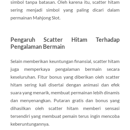
simbol tanpa batasan. Oleh karena itu, scatter hitam
sering menjadi simbol yang paling dicari dalam
permainan Mahjong Slot.
Pengaruh Scatter Hitam Terhadap
Pengalaman Bermain
Selain memberikan keuntungan finansial, scatter hitam
juga memperkaya pengalaman bermain secara
keseluruhan. Fitur bonus yang diberikan oleh scatter
hitam sering kali disertai dengan animasi dan efek
suara yang menarik, membuat permainan lebih dinamis
dan menyenangkan. Putaran gratis dan bonus yang
dihasilkan oleh scatter hitam memberi sensasi
tersendiri yang membuat pemain terus ingin mencoba
keberuntungannya.