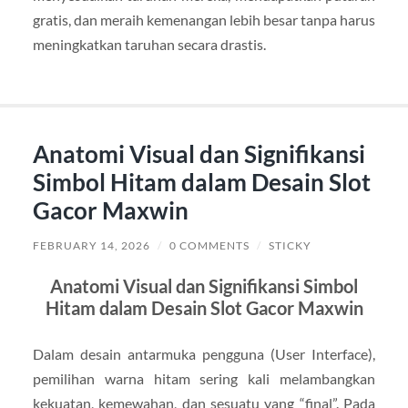
gratis, dan meraih kemenangan lebih besar tanpa harus
meningkatkan taruhan secara drastis.
Anatomi Visual dan Signifikansi
Simbol Hitam dalam Desain Slot
Gacor Maxwin
FEBRUARY 14, 2026
/
0 COMMENTS
/
STICKY
Anatomi Visual dan Signifikansi Simbol
Hitam dalam Desain Slot Gacor Maxwin
Dalam desain antarmuka pengguna (User Interface),
pemilihan warna hitam sering kali melambangkan
kekuatan, kemewahan, dan sesuatu yang “final”. Pada