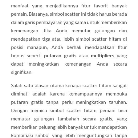
manfaat yang menjadikannya fitur favorit banyak
pemain. Biasanya, simbol scatter ini tidak harus berada
dalam garis pembayaran yang sama untuk memberikan
kemenangan. Jika Anda memutar gulungan dan
mendapatkan tiga atau lebih simbol scatter hitam di
posisi manapun, Anda berhak mendapatkan fitur
bonus seperti
putaran gratis
atau
multipliers
yang
dapat meningkatkan kemenangan Anda secara
signifikan.
Salah satu alasan utama kenapa scatter hitam sangat
diminati adalah karena kemampuannya membuka
putaran gratis tanpa perlu meningkatkan taruhan.
Dengan memicu simbol scatter hitam, pemain bisa
memutar gulungan tambahan secara gratis, yang
memberikan peluang lebih banyak untuk mendapatkan
kombinasi simbol yang lebih menguntungkan tanpa