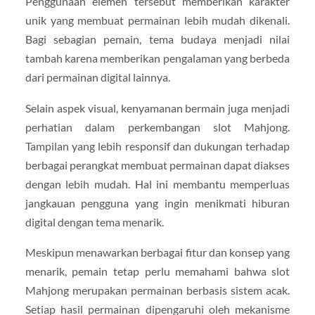
Penggunaan elemen tersebut memberikan karakter
unik yang membuat permainan lebih mudah dikenali.
Bagi sebagian pemain, tema budaya menjadi nilai
tambah karena memberikan pengalaman yang berbeda
dari permainan digital lainnya.
Selain aspek visual, kenyamanan bermain juga menjadi
perhatian dalam perkembangan slot Mahjong.
Tampilan yang lebih responsif dan dukungan terhadap
berbagai perangkat membuat permainan dapat diakses
dengan lebih mudah. Hal ini membantu memperluas
jangkauan pengguna yang ingin menikmati hiburan
digital dengan tema menarik.
Meskipun menawarkan berbagai fitur dan konsep yang
menarik, pemain tetap perlu memahami bahwa slot
Mahjong merupakan permainan berbasis sistem acak.
Setiap hasil permainan dipengaruhi oleh mekanisme