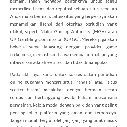
pemain. Inilah mengapa pentingnya untuk selalu
memeriksa lisensi dan reputasi sebuah situs sebelum
Anda mulai bermain. Situs-situs yang terpercaya akan
menampilkan lisensi dari otoritas perjudian yang
diakui, seperti Malta Gaming Authority (MGA) atau
UK Gambling Commission (UKGC). Mereka juga akan
bekerja sama langsung dengan provider game
terkemuka, memastikan bahwa semua permainan yang
ditawarkan adalah versi asli dan tidak dimanipulasi.
Pada akhirnya, kunci untuk sukses dalam perjudian
online bukanlah mencari situs “rahasia” atau “situs
scatter hitam,” melainkan dengan bermain secara
cerdas dan bertanggung jawab. Pahami mekanisme
permainan, kelola modal dengan baik, dan yang paling
penting, pilih platform yang aman dan terpercaya.
Jangan mudah tergiur oleh janji-janji yang tidak masuk