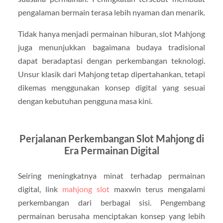
pengalaman bermain terasa lebih nyaman dan menarik.
Tidak hanya menjadi permainan hiburan, slot Mahjong
juga menunjukkan bagaimana budaya tradisional
dapat beradaptasi dengan perkembangan teknologi.
Unsur klasik dari Mahjong tetap dipertahankan, tetapi
dikemas menggunakan konsep digital yang sesuai
dengan kebutuhan pengguna masa kini.
Perjalanan Perkembangan Slot Mahjong di
Era Permainan Digital
Seiring meningkatnya minat terhadap permainan
digital, link
mahjong slot
maxwin terus mengalami
perkembangan dari berbagai sisi. Pengembang
permainan berusaha menciptakan konsep yang lebih