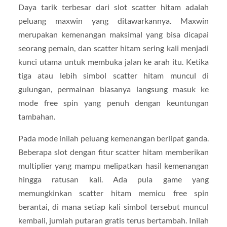
Daya tarik terbesar dari slot scatter hitam adalah
peluang maxwin yang ditawarkannya. Maxwin
merupakan kemenangan maksimal yang bisa dicapai
seorang pemain, dan scatter hitam sering kali menjadi
kunci utama untuk membuka jalan ke arah itu. Ketika
tiga atau lebih simbol scatter hitam muncul di
gulungan, permainan biasanya langsung masuk ke
mode free spin yang penuh dengan keuntungan
tambahan.
Pada mode inilah peluang kemenangan berlipat ganda.
Beberapa slot dengan fitur scatter hitam memberikan
multiplier yang mampu melipatkan hasil kemenangan
hingga ratusan kali. Ada pula game yang
memungkinkan scatter hitam memicu free spin
berantai, di mana setiap kali simbol tersebut muncul
kembali, jumlah putaran gratis terus bertambah. Inilah