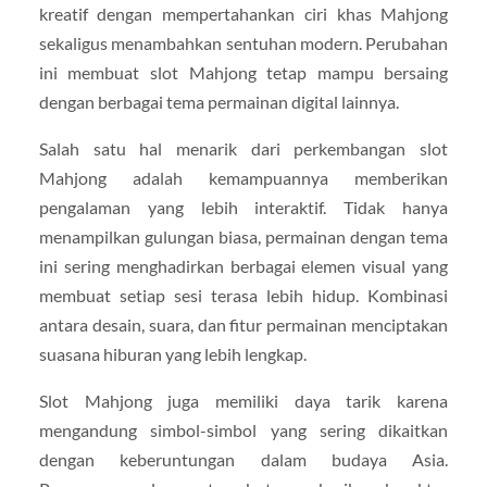
kreatif dengan mempertahankan ciri khas Mahjong
sekaligus menambahkan sentuhan modern. Perubahan
ini membuat slot Mahjong tetap mampu bersaing
dengan berbagai tema permainan digital lainnya.
Salah satu hal menarik dari perkembangan slot
Mahjong adalah kemampuannya memberikan
pengalaman yang lebih interaktif. Tidak hanya
menampilkan gulungan biasa, permainan dengan tema
ini sering menghadirkan berbagai elemen visual yang
membuat setiap sesi terasa lebih hidup. Kombinasi
antara desain, suara, dan fitur permainan menciptakan
suasana hiburan yang lebih lengkap.
Slot Mahjong juga memiliki daya tarik karena
mengandung simbol-simbol yang sering dikaitkan
dengan keberuntungan dalam budaya Asia.