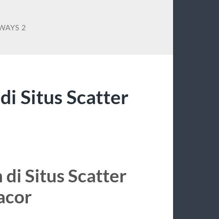
WAYS 2
i Situs Scatter
di Situs Scatter
acor