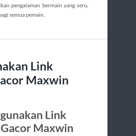
ikan pengalaman bermain yang seru,
bagi semua pemain.
akan Link
Gacor Maxwin
gunakan Link
 Gacor Maxwin