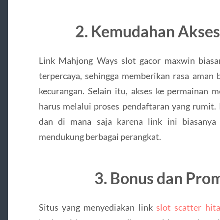
2. Kemudahan Akse
Link Mahjong Ways slot gacor maxwin biasan
terpercaya, sehingga memberikan rasa aman b
kecurangan. Selain itu, akses ke permainan 
harus melalui proses pendaftaran yang rumit.
dan di mana saja karena link ini biasanya 
mendukung berbagai perangkat.
3. Bonus dan Pro
Situs yang menyediakan link
slot scatter hit