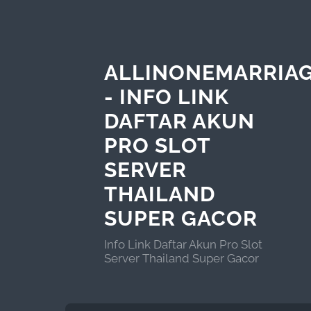
ALLINONEMARRIA
- INFO LINK
DAFTAR AKUN
PRO SLOT
SERVER
THAILAND
SUPER GACOR
Info Link Daftar Akun Pro Slot
Server Thailand Super Gacor