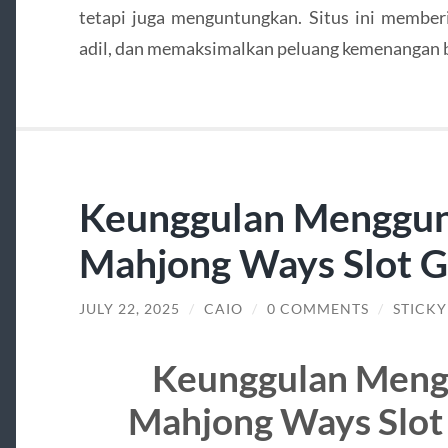
tetapi juga menguntungkan. Situs ini member
adil, dan memaksimalkan peluang kemenangan 
Keunggulan Menggun
Mahjong Ways Slot 
JULY 22, 2025
/
CAIO
/
0 COMMENTS
/
STICKY
Keunggulan Meng
Mahjong Ways Slot