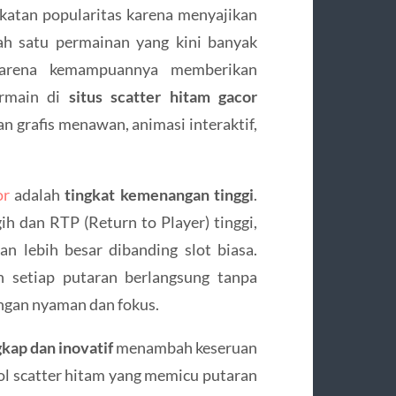
katan popularitas karena menyajikan
ah satu permainan yang kini banyak
 karena kemampuannya memberikan
ermain di
situs scatter hitam gacor
grafis menawan, animasi interaktif,
or
adalah
tingkat kemenangan tinggi
.
h dan RTP (Return to Player) tinggi,
n lebih besar dibanding slot biasa.
n setiap putaran berlangsung tanpa
gan nyaman dan fokus.
kap dan inovatif
menambah keseruan
l scatter hitam yang memicu putaran