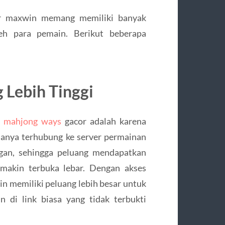
r maxwin memang memiliki banyak
eh para pemain. Berikut beberapa
 Lebih Tinggi
k
mahjong ways
gacor adalah karena
asanya terhubung ke server permainan
gan, sehingga peluang mendapatkan
makin terbuka lebar. Dengan akses
in memiliki peluang lebih besar untuk
 di link biasa yang tidak terbukti