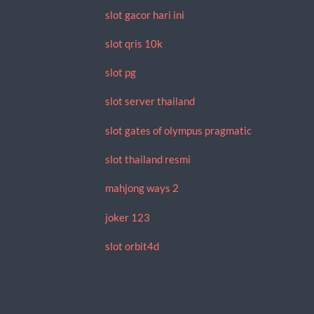
slot gacor hari ini
slot qris 10k
slot pg
slot server thailand
slot gates of olympus pragmatic
slot thailand resmi
mahjong ways 2
joker 123
slot orbit4d