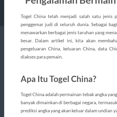
Togel China telah menjadi salah satu jenis 
penggemar judi di seluruh dunia. Sebagai bagi
menawarkan berbagai jenis taruhan yang mena
besar. Dalam artikel ini, kita akan membah
pengeluaran China, keluaran China, data Chi
diakses para pemain.
Apa Itu Togel China?
Togel China adalah permainan tebak angka yang 
banyak dimainkan di berbagai negara, termasuk
prediksi angka yang akan keluar dalam undian y