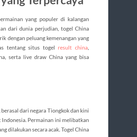
permainan yang populer di kalangan
an dari dunia perjudian, togel China
rik dengan peluang kemenangan yang
as tentang situs togel
result china
,
na, serta live draw China yang bisa
berasal dari negara Tiongkok dan kini
 Indonesia. Permainan ini melibatkan
ang dilakukan secara acak. Togel China