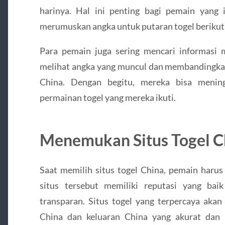
harinya. Hal ini penting bagi pemain yang 
merumuskan angka untuk putaran togel berikut
Para pemain juga sering mencari informasi m
melihat angka yang muncul dan membandingkan
China. Dengan begitu, mereka bisa menin
permainan togel yang mereka ikuti.
Menemukan Situs Togel C
Saat memilih situs togel China, pemain haru
situs tersebut memiliki reputasi yang ba
transparan. Situs togel yang terpercaya aka
China dan keluaran China yang akurat dan 