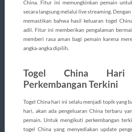
China. Fitur ini memungkinkan pemain untu
secara langsung melalui live streaming. Dengan
memastikan bahwa hasil keluaran togel China
adil. Fitur ini memberikan pengalaman bermai
memberi rasa aman bagi pemain karena mere
angka-angka dipilih.
Togel China Hari 
Perkembangan Terkini
Togel China hari ini selalu menjadi topik yang b
hari, akan ada pengeluaran China terbaru ya
pemain. Untuk mengikuti perkembangan terki
togel China yang menyediakan update penge