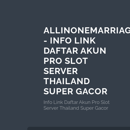
ALLINONEMARRIA
- INFO LINK
DAFTAR AKUN
PRO SLOT
SERVER
THAILAND
SUPER GACOR
Info Link Daftar Akun Pro Slot
Server Thailand Super Gacor