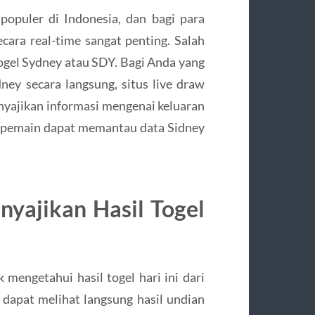
opuler di Indonesia, dan bagi para
cara real-time sangat penting. Salah
Togel Sydney atau SDY. Bagi Anda yang
ney secara langsung, situs live draw
menyajikan informasi mengenai keluaran
a pemain dapat memantau data Sidney
yajikan Hasil Togel
 mengetahui hasil togel hari ini dari
 dapat melihat langsung hasil undian