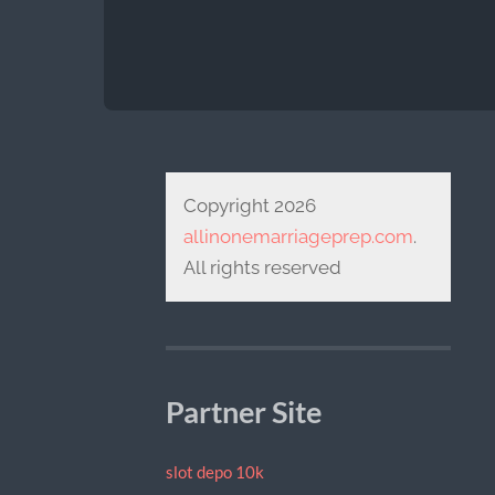
Copyright 2026
allinonemarriageprep.com
.
All rights reserved
Partner Site
slot depo 10k