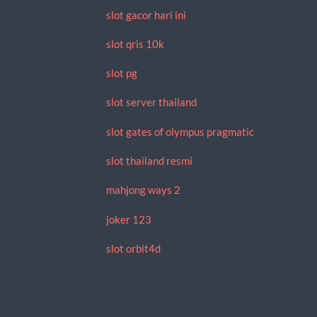
slot gacor hari ini
slot qris 10k
slot pg
slot server thailand
slot gates of olympus pragmatic
slot thailand resmi
mahjong ways 2
joker 123
slot orbit4d