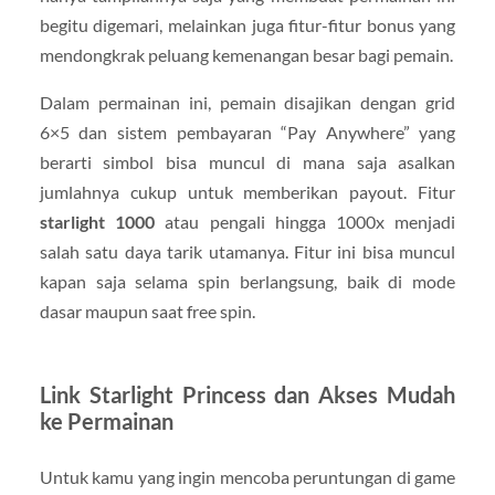
begitu digemari, melainkan juga fitur-fitur bonus yang
mendongkrak peluang kemenangan besar bagi pemain.
Dalam permainan ini, pemain disajikan dengan grid
6×5 dan sistem pembayaran “Pay Anywhere” yang
berarti simbol bisa muncul di mana saja asalkan
jumlahnya cukup untuk memberikan payout. Fitur
starlight 1000
atau pengali hingga 1000x menjadi
salah satu daya tarik utamanya. Fitur ini bisa muncul
kapan saja selama spin berlangsung, baik di mode
dasar maupun saat free spin.
Link Starlight Princess dan Akses Mudah
ke Permainan
Untuk kamu yang ingin mencoba peruntungan di game