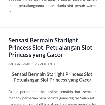
mulai petualanganmu dalam dunia slot penuh warna
ini!
Sensasi Bermain Starlight
Princess Slot: Petualangan Slot
Princess yang Gacor
JUNE 22, 2025
/
0 COMMENTS
Sensasi Bermain Starlight Princess Slot:
Petualangan Slot Princess yang Gacor
Dunia permainan slot online semakin hari semakin
menarik perhatian para pecinta game digital. Salah satu
yang sedang ramai dibicarakan di kalangan pemain slot