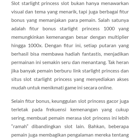
Slot starlight princess slot bukan hanya menawarkan
visual dan tema yang menarik, tapi juga berbagai fitur
bonus yang memanjakan para pemain. Salah satunya
adalah fitur bonus starlight princess 1000 yang
memungkinkan kemenangan besar dengan multiplier
hingga 1000x. Dengan fitur ini, setiap putaran yang
berhasil bisa membawa hadiah fantastis, menjadikan
permainan ini semakin seru dan menantang. Tak heran
jika banyak pemain berburu link starlight princess dan
situs slot starlight princess yang menyediakan akses
mudah untuk menikmati game ini secara online.
Selain fitur bonus, keunggulan slot princess gacor juga
terletak pada frekuensi kemenangan yang cukup
sering, membuat pemain merasa slot princess ini lebih
“ramah” dibandingkan slot lain. Bahkan, beberapa
pemain juga membagikan pengalaman mereka tentang