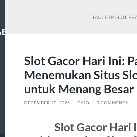
TAG:
RTP SLOT P
GEPREP.COM
Slot Gacor Hari Ini: 
Menemukan Situs Slo
untuk Menang Besar
DECEMBER 20, 2025
/
CAIO
/
0 COMMENTS
Slot Gacor Hari 