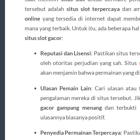
tersebut adalah
situs slot terpercaya
dan am
online
yang tersedia di internet dapat memb
mana yang terbaik. Untuk itu, ada beberapa hal
situs slot gacor
:
Reputasi dan Lisensi
: Pastikan situs ter
oleh otoritas perjudian yang sah. Situs
akan menjamin bahwa permainan yang dis
Ulasan Pemain Lain
: Cari ulasan atau
pengalaman mereka di situs tersebut. Ji
gacor gampang menang
dan terbukti 
ulasannya biasanya positif.
Penyedia Permainan Terpercaya
: Pasti