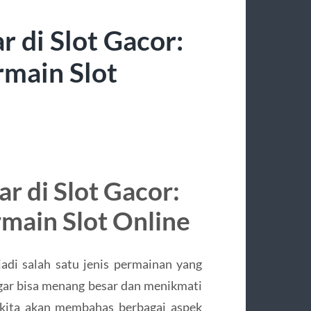
 di Slot Gacor:
main Slot
r di Slot Gacor:
main Slot Online
adi salah satu jenis permainan yang
agar bisa menang besar dan menikmati
, kita akan membahas berbagai aspek