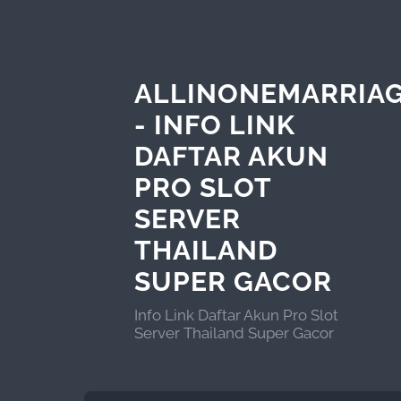
ALLINONEMARRIA
- INFO LINK
DAFTAR AKUN
PRO SLOT
SERVER
THAILAND
SUPER GACOR
Info Link Daftar Akun Pro Slot
Server Thailand Super Gacor