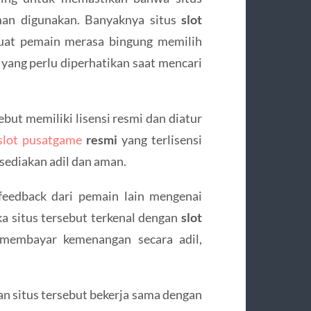
an digunakan. Banyaknya situs
slot
uat pemain merasa bingung memilih
 yang perlu diperhatikan saat mencari
sebut memiliki lisensi resmi dan diatur
slot pusatgame
resmi
yang terlisensi
ediakan adil dan aman.
 feedback dari pemain lain mengenai
ka situs tersebut terkenal dengan
slot
membayar kemenangan secara adil,
kan situs tersebut bekerja sama dengan