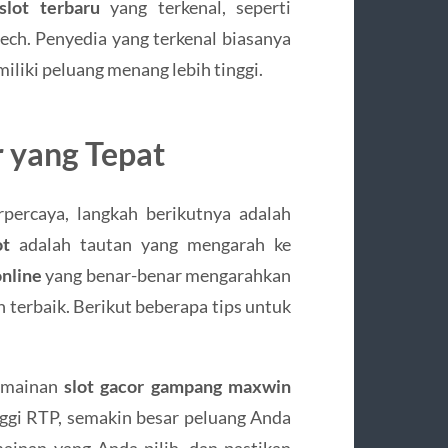
slot terbaru
yang terkenal, seperti
ech. Penyedia yang terkenal biasanya
liki peluang menang lebih tinggi.
r yang Tepat
percaya, langkah berikutnya adalah
ot
adalah tautan yang mengarah ke
online
yang benar-benar mengarahkan
terbaik. Berikut beberapa tips untuk
ermainan
slot gacor gampang maxwin
ggi RTP, semakin besar peluang Anda