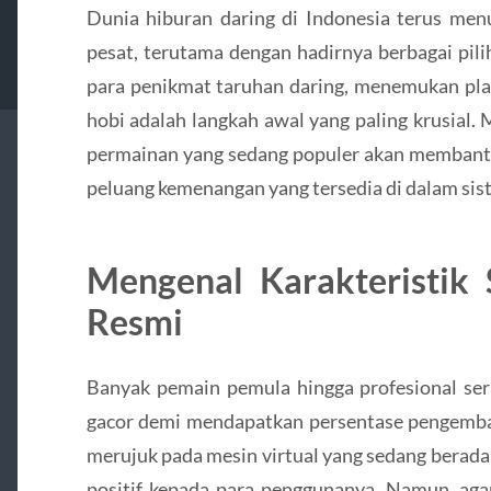
Dunia hiburan daring di Indonesia terus me
pesat, terutama dengan hadirnya berbagai pili
para penikmat taruhan daring, menemukan pla
hobi adalah langkah awal yang paling krusial. 
permainan yang sedang populer akan memban
peluang kemenangan yang tersedia di dalam siste
Mengenal Karakteristik 
Resmi
Banyak pemain pemula hingga profesional ser
gacor demi mendapatkan persentase pengembali
merujuk pada mesin virtual yang sedang berada
positif kepada para penggunanya. Namun, aga