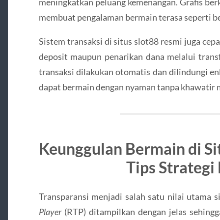
meningkatkan peluang kemenangan. Grafis berkua
membuat pengalaman bermain terasa seperti be
Sistem transaksi di situs slot88 resmi juga c
deposit maupun penarikan dana melalui transf
transaksi dilakukan otomatis dan dilindungi en
dapat bermain dengan nyaman tanpa khawatir 
Keunggulan Bermain di Si
Tips Strateg
Transparansi menjadi salah satu nilai utama s
Player
(RTP) ditampilkan dengan jelas sehing