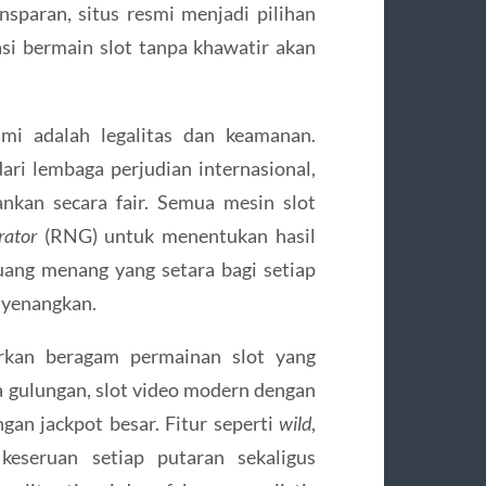
nsparan, situs resmi menjadi pilihan
si bermain slot tanpa khawatir akan
mi adalah legalitas dan keamanan.
dari lembaga perjudian internasional,
ankan secara fair. Semua mesin slot
ator
(RNG) untuk menentukan hasil
uang menang yang setara bagi setiap
nyenangkan.
warkan beragam permainan slot yang
a gulungan, slot video modern dengan
engan jackpot besar. Fitur seperti
wild
,
seruan setiap putaran sekaligus