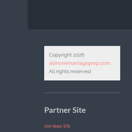
Copyright 2026
allinonemarriageprep.com
.
All rights reserved
Partner Site
slot depo 10k