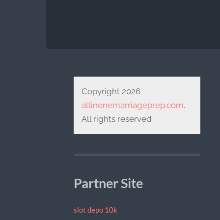
Copyright 2026
allinonemarriageprep.com
.
All rights reserved
Partner Site
slot depo 10k