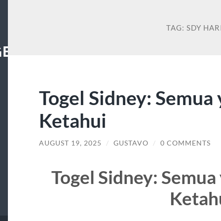
TAG:
SDY HARI
GEPREP.COM
Togel Sidney: Semua 
Ketahui
AUGUST 19, 2025
/
GUSTAVO
/
0 COMMENTS
Togel Sidney: Semua
Ketah