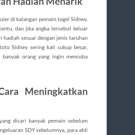
gan Hadiah Menarik
uler di kalangan pemain togel Sidney.
entu, dan jika angka tersebut keluar
hadiah sesuai dengan jenis taruhan
oto Sidney sering kali cukup besar,
i banyak orang yang ingin mencoba
 Cara Meningkatkan
 yang dicari banyak pemain sebelum
ngeluaran SDY sebelumnya, para ahli