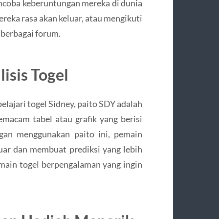
mencoba keberuntungan mereka di dunia
ereka rasa akan keluar, atau mengikuti
i berbagai forum.
isis Togel
elajari togel Sidney, paito SDY adalah
emacam tabel atau grafik yang berisi
ngan menggunakan paito ini, pemain
luar dan membuat prediksi yang lebih
emain togel berpengalaman yang ingin