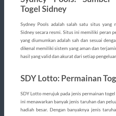
Togel Sidney
Sydney Pools adalah salah satu situs yang 
Sidney secara resmi. Situs ini memiliki peran 
yang diumumkan adalah sah dan sesuai dengan
dikenal memiliki sistem yang aman dan terjam
hasil yang valid dan akurat dari setiap pengelua
SDY Lotto: Permainan Tog
SDY Lotto merujuk pada jenis permainan togel
ini menawarkan banyak jenis taruhan dan pel
hadiah besar. Dengan banyaknya jenis taruha