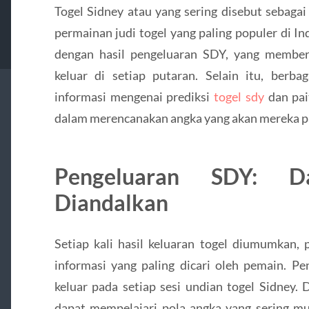
Togel Sidney atau yang sering disebut sebagai
permainan judi togel yang paling populer di I
dengan hasil pengeluaran SDY, yang member
keluar di setiap putaran. Selain itu, berb
informasi mengenai prediksi
togel sdy
dan pai
dalam merencanakan angka yang akan mereka p
Pengeluaran SDY: 
Diandalkan
Setiap kali hasil keluaran togel diumumkan,
informasi yang paling dicari oleh pemain. P
keluar pada setiap sesi undian togel Sidney.
dapat mempelajari pola angka yang sering mu