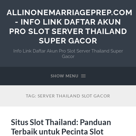
ALLINONEMARRIAGEPREP.COM
- INFO LINK DAFTAR AKUN
PRO SLOT SERVER THAILAND
SUPER GACOR
Info Link Daftar Akun Pro Slot Server Thailand Super
Gacor
SHOW MENU
TAG:
SERVER THAILAND SLOT GACOR
Situs Slot Thailand: Panduan
Terbaik untuk Pecinta Slot