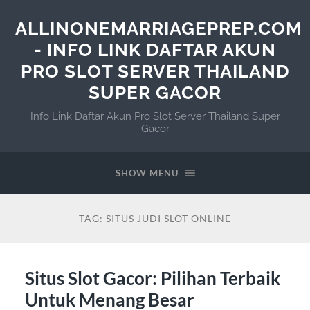
ALLINONEMARRIAGEPREP.COM
- INFO LINK DAFTAR AKUN
PRO SLOT SERVER THAILAND
SUPER GACOR
Info Link Daftar Akun Pro Slot Server Thailand Super
Gacor
SHOW MENU
TAG:
SITUS JUDI SLOT ONLINE
Situs Slot Gacor: Pilihan Terbaik
Untuk Menang Besar