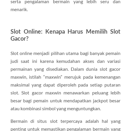
serta pengalaman bermain yang lebih seru dan
menarik.
Slot Online: Kenapa Harus Memilih Slot
Gacor?
Slot online menjadi pilihan utama bagi banyak pemain
judi saat ini karena kemudahan akses dan variasi
permainan yang disediakan. Dalam dunia slot gacor
maxwin, istilah “maxwin” merujuk pada kemenangan
maksimal yang dapat diperoleh pada setiap putaran
slot. Slot gacor maxwin menawarkan peluang lebih
besar bagi pemain untuk mendapatkan jackpot besar
atau kombinasi simbol yang menguntungkan.
Bermain di situs slot terpercaya adalah hal yang
penting untuk memastikan pengalaman bermain yang