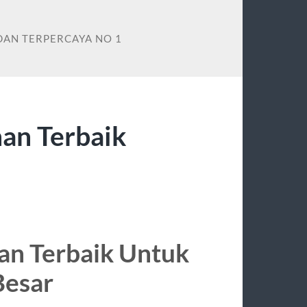
 DAN TERPERCAYA NO 1
ihan Terbaik
ihan Terbaik Untuk
Besar