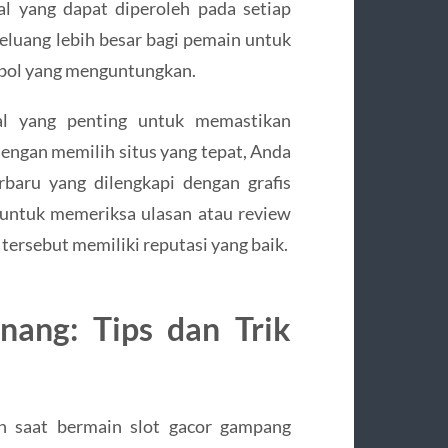
 yang dapat diperoleh pada setiap
eluang lebih besar bagi pemain untuk
mbol yang menguntungkan.
hal yang penting untuk memastikan
ngan memilih situs yang tepat, Anda
baru yang dilengkapi dengan grafis
 untuk memeriksa ulasan atau review
tersebut memiliki reputasi yang baik.
ang: Tips dan Trik
n saat bermain slot gacor gampang