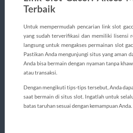
Terbaik
Untuk mempermudah pencarian link slot gacor
yang sudah terverifikasi dan memiliki lisensi
langsung untuk mengakses permainan slot gac
Pastikan Anda mengunjungi situs yang aman da
Anda bisa bermain dengan nyaman tanpa khawa
atau transaksi.
Dengan mengikuti tips-tips tersebut, Anda da
saat bermain di situs slot. Ingatlah untuk sel
batas taruhan sesuai dengan kemampuan Anda.