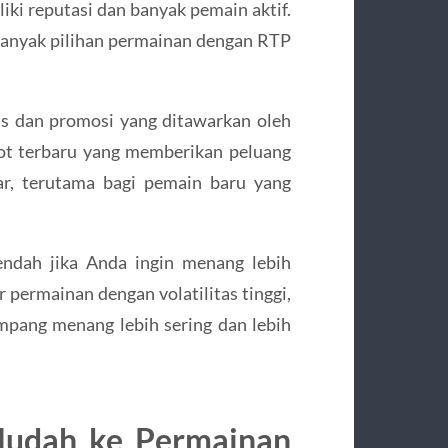
liki reputasi dan banyak pemain aktif.
h banyak pilihan permainan dengan RTP
us dan promosi yang ditawarkan oleh
lot terbaru yang memberikan peluang
ar, terutama bagi pemain baru yang
rendah jika Anda ingin menang lebih
 permainan dengan volatilitas tinggi,
mpang menang lebih sering dan lebih
 Mudah ke Permainan