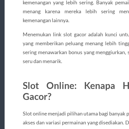
kemenangan yang lebih sering. Banyak pema
menang karena mereka lebih sering mend
kemenangan lainnya.
Menemukan link slot gacor adalah kunci un
yang memberikan peluang menang lebih tinggi
sering menawarkan bonus yang menggiurkan, s
seru dan menarik.
Slot Online: Kenapa H
Gacor?
Slot online menjadi pilihan utama bagi banyak 
akses dan variasi permainan yang disediakan. D