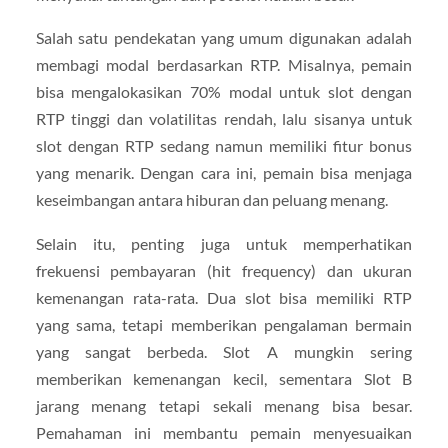
Salah satu pendekatan yang umum digunakan adalah
membagi modal berdasarkan RTP. Misalnya, pemain
bisa mengalokasikan 70% modal untuk slot dengan
RTP tinggi dan volatilitas rendah, lalu sisanya untuk
slot dengan RTP sedang namun memiliki fitur bonus
yang menarik. Dengan cara ini, pemain bisa menjaga
keseimbangan antara hiburan dan peluang menang.
Selain itu, penting juga untuk memperhatikan
frekuensi pembayaran (hit frequency) dan ukuran
kemenangan rata-rata. Dua slot bisa memiliki RTP
yang sama, tetapi memberikan pengalaman bermain
yang sangat berbeda. Slot A mungkin sering
memberikan kemenangan kecil, sementara Slot B
jarang menang tetapi sekali menang bisa besar.
Pemahaman ini membantu pemain menyesuaikan