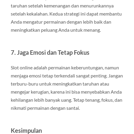
taruhan setelah kemenangan dan menurunkannya
setelah kekalahan. Kedua strategi ini dapat membantu
Anda mengatur permainan dengan lebih baik dan
meningkatkan peluang Anda untuk menang.
7.
Jaga Emosi dan Tetap Fokus
Slot online adalah permainan keberuntungan, namun
menjaga emosi tetap terkendali sangat penting. Jangan
terburu-buru untuk meningkatkan taruhan atau
mengejar kerugian, karena ini bisa menyebabkan Anda
kehilangan lebih banyak uang. Tetap tenang, fokus, dan
nikmati permainan dengan santai.
Kesimpulan