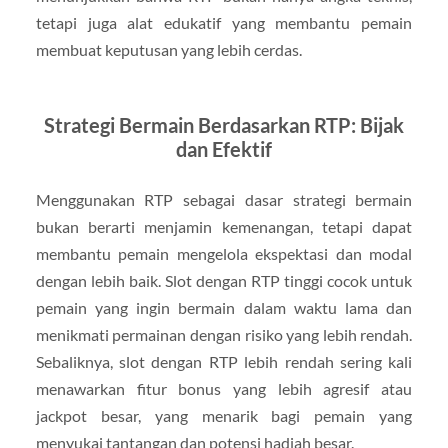
tetapi juga alat edukatif yang membantu pemain
membuat keputusan yang lebih cerdas.
Strategi Bermain Berdasarkan RTP: Bijak
dan Efektif
Menggunakan RTP sebagai dasar strategi bermain
bukan berarti menjamin kemenangan, tetapi dapat
membantu pemain mengelola ekspektasi dan modal
dengan lebih baik. Slot dengan RTP tinggi cocok untuk
pemain yang ingin bermain dalam waktu lama dan
menikmati permainan dengan risiko yang lebih rendah.
Sebaliknya, slot dengan RTP lebih rendah sering kali
menawarkan fitur bonus yang lebih agresif atau
jackpot besar, yang menarik bagi pemain yang
menyukai tantangan dan potensi hadiah besar.