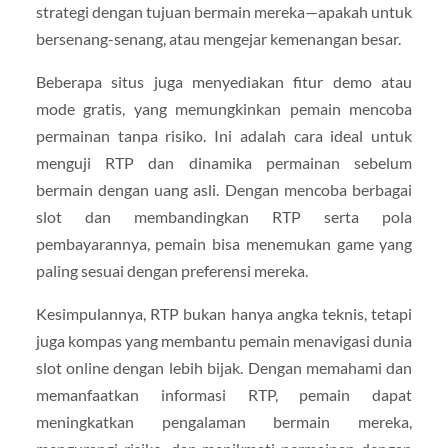
strategi dengan tujuan bermain mereka—apakah untuk
bersenang-senang, atau mengejar kemenangan besar.
Beberapa situs juga menyediakan fitur demo atau
mode gratis, yang memungkinkan pemain mencoba
permainan tanpa risiko. Ini adalah cara ideal untuk
menguji RTP dan dinamika permainan sebelum
bermain dengan uang asli. Dengan mencoba berbagai
slot dan membandingkan RTP serta pola
pembayarannya, pemain bisa menemukan game yang
paling sesuai dengan preferensi mereka.
Kesimpulannya, RTP bukan hanya angka teknis, tetapi
juga kompas yang membantu pemain menavigasi dunia
slot online dengan lebih bijak. Dengan memahami dan
memanfaatkan informasi RTP, pemain dapat
meningkatkan pengalaman bermain mereka,