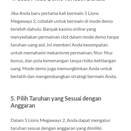
Jika Anda baru pertama kali bermain 5 Lions
Megaways 2, cobalah untuk bermain di mode demo
terlebih dahulu. Banyak kasino online yang
menyediakan permainan slot dalam mode demo tanpa
taruhan uang asli. Ini memberi Anda kesempatan
untuk memahami mekanisme permainan, fitur-fitur
bonus, dan pola kemenangan tanpa risiko kehilangan
uang. Mode demo juga memungkinkan Anda untuk
berlatih dan mengembangkan strategi bermain Anda.
5.
Pilih Taruhan yang Sesuai dengan
Anggaran
Dalam 5 Lions Megaways 2, Anda dapat mengatur
taruhan sesuai dengan anggaran yang dimiliki.