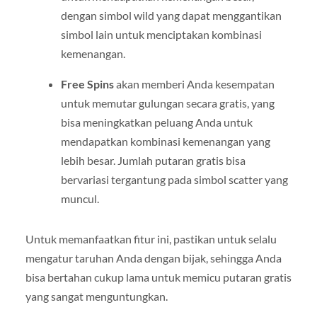
dengan simbol wild yang dapat menggantikan
simbol lain untuk menciptakan kombinasi
kemenangan.
Free Spins
akan memberi Anda kesempatan
untuk memutar gulungan secara gratis, yang
bisa meningkatkan peluang Anda untuk
mendapatkan kombinasi kemenangan yang
lebih besar. Jumlah putaran gratis bisa
bervariasi tergantung pada simbol scatter yang
muncul.
Untuk memanfaatkan fitur ini, pastikan untuk selalu
mengatur taruhan Anda dengan bijak, sehingga Anda
bisa bertahan cukup lama untuk memicu putaran gratis
yang sangat menguntungkan.