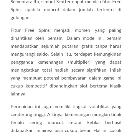
Sementara itu, simbol Scatter dapat memicu fitur Free
Spins apabila muncul dalam jumlah tertentu di
gulungan.
Fitur Free Spins menjadi momen yang paling
dinantikan oleh pemain. Dalam mode ini, pemain
mendapatkan sejumlah putaran gratis tanpa harus
mengurangi saldo. Selain itu, terdapat kemungkinan
pengganda kemenangan (multiplier) yang dapat
meningkatkan total hadiah secara signifikan. Inilah
yang membuat potensi pembayaran dalam game ini
cukup kompetitif dibandingkan slot bertema klasik
lainnya.
Permainan ini juga memiliki tingkat volatilitas yang
cenderung tinggi. Artinya, kemenangan mungkin tidak
terlalu sering muncul, tetapi ketika berhasil
didapatkan, nilainya bisa cukup besar. Hal ini cocok