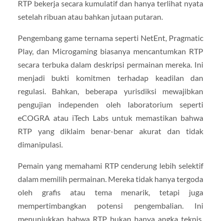
RTP bekerja secara kumulatif dan hanya terlihat nyata
setelah ribuan atau bahkan jutaan putaran.
Pengembang game ternama seperti NetEnt, Pragmatic
Play, dan Microgaming biasanya mencantumkan RTP
secara terbuka dalam deskripsi permainan mereka. Ini
menjadi bukti komitmen terhadap keadilan dan
regulasi. Bahkan, beberapa yurisdiksi mewajibkan
pengujian independen oleh laboratorium seperti
eCOGRA atau iTech Labs untuk memastikan bahwa
RTP yang diklaim benar-benar akurat dan tidak
dimanipulasi.
Pemain yang memahami RTP cenderung lebih selektif
dalam memilih permainan. Mereka tidak hanya tergoda
oleh grafis atau tema menarik, tetapi juga
mempertimbangkan potensi pengembalian. Ini
menunjukkan bahwa RTP bukan hanya angka teknis,