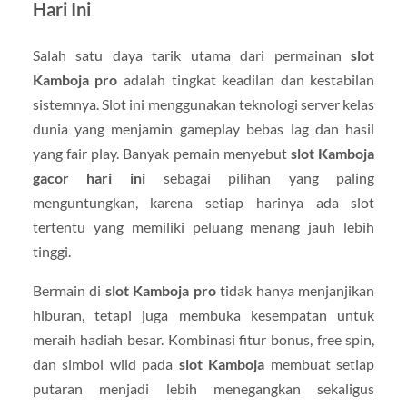
Hari Ini
Salah satu daya tarik utama dari permainan
slot
Kamboja pro
adalah tingkat keadilan dan kestabilan
sistemnya. Slot ini menggunakan teknologi server kelas
dunia yang menjamin gameplay bebas lag dan hasil
yang fair play. Banyak pemain menyebut
slot Kamboja
gacor hari ini
sebagai pilihan yang paling
menguntungkan, karena setiap harinya ada slot
tertentu yang memiliki peluang menang jauh lebih
tinggi.
Bermain di
slot Kamboja pro
tidak hanya menjanjikan
hiburan, tetapi juga membuka kesempatan untuk
meraih hadiah besar. Kombinasi fitur bonus, free spin,
dan simbol wild pada
slot Kamboja
membuat setiap
putaran menjadi lebih menegangkan sekaligus