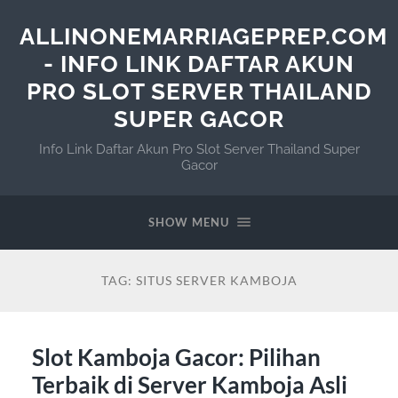
ALLINONEMARRIAGEPREP.COM
- INFO LINK DAFTAR AKUN
PRO SLOT SERVER THAILAND
SUPER GACOR
Info Link Daftar Akun Pro Slot Server Thailand Super
Gacor
SHOW MENU
TAG:
SITUS SERVER KAMBOJA
Slot Kamboja Gacor: Pilihan
Terbaik di Server Kamboja Asli