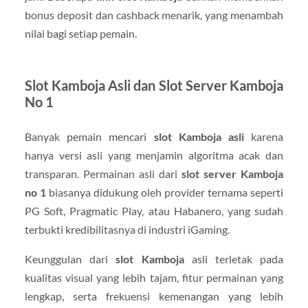
bonus deposit dan cashback menarik, yang menambah
nilai bagi setiap pemain.
Slot Kamboja Asli dan Slot Server Kamboja
No 1
Banyak pemain mencari
slot Kamboja asli
karena
hanya versi asli yang menjamin algoritma acak dan
transparan. Permainan asli dari
slot server Kamboja
no 1
biasanya didukung oleh provider ternama seperti
PG Soft, Pragmatic Play, atau Habanero, yang sudah
terbukti kredibilitasnya di industri iGaming.
Keunggulan dari
slot Kamboja
asli terletak pada
kualitas visual yang lebih tajam, fitur permainan yang
lengkap, serta frekuensi kemenangan yang lebih