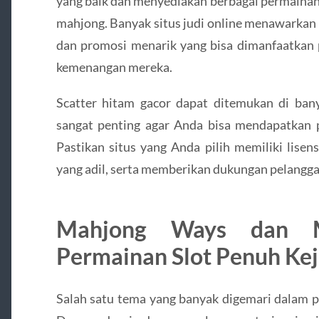
yang baik dan menyediakan berbagai permainan 
mahjong. Banyak situs judi online menawarkan
dan promosi menarik yang bisa dimanfaatkan
kemenangan mereka.
Scatter hitam gacor dapat ditemukan di bany
sangat penting agar Anda bisa mendapatkan
Pastikan situs yang Anda pilih memiliki lise
yang adil, serta memberikan dukungan pelangga
Mahjong Ways dan 
Permainan Slot Penuh Ke
Salah satu tema yang banyak digemari dalam 