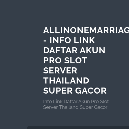
ALLINONEMARRIA
- INFO LINK
DAFTAR AKUN
PRO SLOT
SERVER
THAILAND
SUPER GACOR
Info Link Daftar Akun Pro Slot
Server Thailand Super Gacor