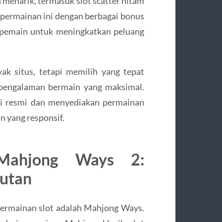
menarik, termasuk slot scatter hitam
 permainan ini dengan berbagai bonus
 pemain untuk meningkatkan peluang
ak situs, tetapi memilih yang tepat
 pengalaman bermain yang maksimal.
nsi resmi dan menyediakan permainan
n yang responsif.
Mahjong Ways 2:
jutan
permainan slot adalah Mahjong Ways.