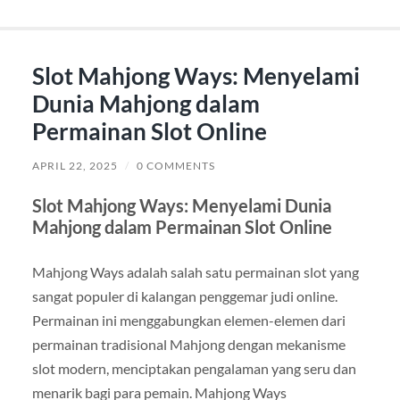
Slot Mahjong Ways: Menyelami
Dunia Mahjong dalam
Permainan Slot Online
APRIL 22, 2025
/
0 COMMENTS
Slot Mahjong Ways: Menyelami Dunia
Mahjong dalam Permainan Slot Online
Mahjong Ways adalah salah satu permainan slot yang
sangat populer di kalangan penggemar judi online.
Permainan ini menggabungkan elemen-elemen dari
permainan tradisional Mahjong dengan mekanisme
slot modern, menciptakan pengalaman yang seru dan
menarik bagi para pemain. Mahjong Ways