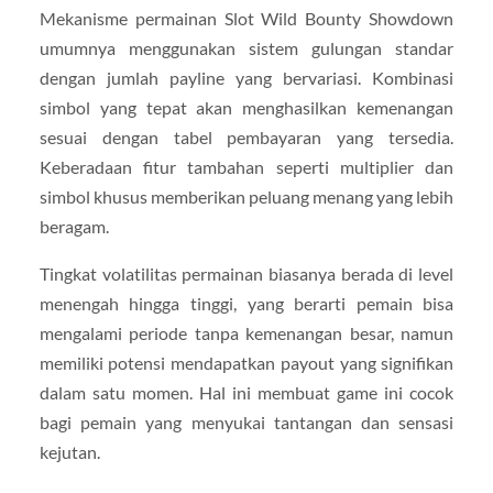
Mekanisme permainan Slot Wild Bounty Showdown
umumnya menggunakan sistem gulungan standar
dengan jumlah payline yang bervariasi. Kombinasi
simbol yang tepat akan menghasilkan kemenangan
sesuai dengan tabel pembayaran yang tersedia.
Keberadaan fitur tambahan seperti multiplier dan
simbol khusus memberikan peluang menang yang lebih
beragam.
Tingkat volatilitas permainan biasanya berada di level
menengah hingga tinggi, yang berarti pemain bisa
mengalami periode tanpa kemenangan besar, namun
memiliki potensi mendapatkan payout yang signifikan
dalam satu momen. Hal ini membuat game ini cocok
bagi pemain yang menyukai tantangan dan sensasi
kejutan.