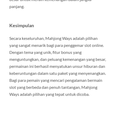
panjang.
Kesimpulan
Secara keseluruhan, Mahjong Ways adalah pilihan
yang sangat menarik bagi para penggemar slot online.
Dengan tema yang unik, fitur bonus yang
menguntungkan, dan peluang kemenangan yang besar,
permainan ini berhasil menyatukan unsur hiburan dan
keberuntungan dalam satu paket yang menyenangkan.
Bagi para pemain yang mencari pengalaman bermain
slot yang berbeda dan penuh tantangan, Mahjong
Ways adalah pilihan yang tepat untuk dicoba.