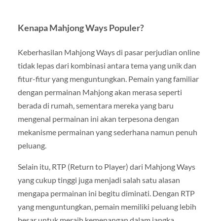
Kenapa Mahjong Ways Populer?
Keberhasilan Mahjong Ways di pasar perjudian online
tidak lepas dari kombinasi antara tema yang unik dan
fitur-fitur yang menguntungkan. Pemain yang familiar
dengan permainan Mahjong akan merasa seperti
berada di rumah, sementara mereka yang baru
mengenal permainan ini akan terpesona dengan
mekanisme permainan yang sederhana namun penuh
peluang.
Selain itu, RTP (Return to Player) dari Mahjong Ways
yang cukup tinggi juga menjadi salah satu alasan
mengapa permainan ini begitu diminati. Dengan RTP
yang menguntungkan, pemain memiliki peluang lebih
besar untuk meraih kemenangan dalam jangka