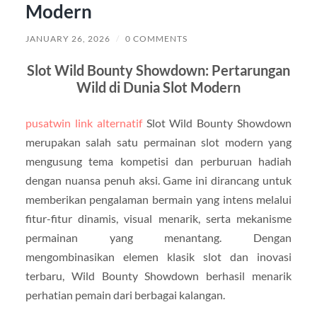
Modern
JANUARY 26, 2026
/
0 COMMENTS
Slot Wild Bounty Showdown: Pertarungan
Wild di Dunia Slot Modern
pusatwin link alternatif
Slot Wild Bounty Showdown
merupakan salah satu permainan slot modern yang
mengusung tema kompetisi dan perburuan hadiah
dengan nuansa penuh aksi. Game ini dirancang untuk
memberikan pengalaman bermain yang intens melalui
fitur-fitur dinamis, visual menarik, serta mekanisme
permainan yang menantang. Dengan
mengombinasikan elemen klasik slot dan inovasi
terbaru, Wild Bounty Showdown berhasil menarik
perhatian pemain dari berbagai kalangan.