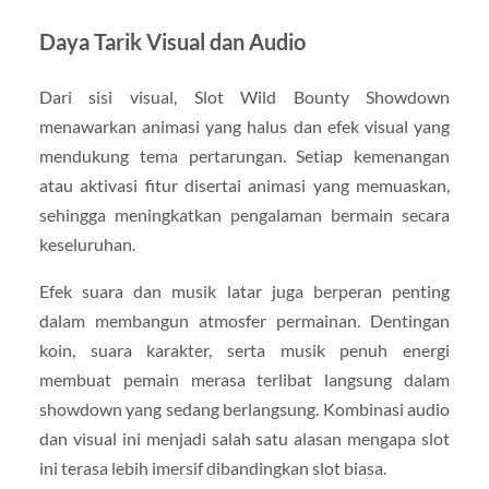
Daya Tarik Visual dan Audio
Dari sisi visual, Slot Wild Bounty Showdown
menawarkan animasi yang halus dan efek visual yang
mendukung tema pertarungan. Setiap kemenangan
atau aktivasi fitur disertai animasi yang memuaskan,
sehingga meningkatkan pengalaman bermain secara
keseluruhan.
Efek suara dan musik latar juga berperan penting
dalam membangun atmosfer permainan. Dentingan
koin, suara karakter, serta musik penuh energi
membuat pemain merasa terlibat langsung dalam
showdown yang sedang berlangsung. Kombinasi audio
dan visual ini menjadi salah satu alasan mengapa slot
ini terasa lebih imersif dibandingkan slot biasa.