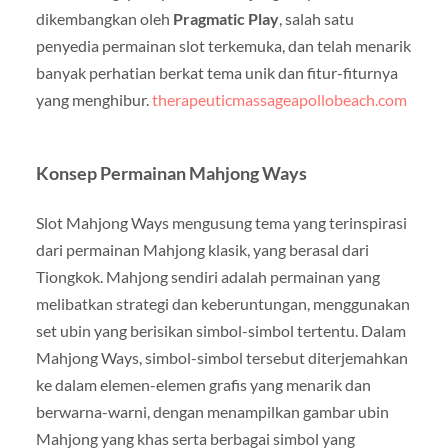
dikembangkan oleh
Pragmatic Play
, salah satu
penyedia permainan slot terkemuka, dan telah menarik
banyak perhatian berkat tema unik dan fitur-fiturnya
yang menghibur.
therapeuticmassageapollobeach.com
Konsep Permainan Mahjong Ways
Slot Mahjong Ways mengusung tema yang terinspirasi
dari permainan Mahjong klasik, yang berasal dari
Tiongkok. Mahjong sendiri adalah permainan yang
melibatkan strategi dan keberuntungan, menggunakan
set ubin yang berisikan simbol-simbol tertentu. Dalam
Mahjong Ways, simbol-simbol tersebut diterjemahkan
ke dalam elemen-elemen grafis yang menarik dan
berwarna-warni, dengan menampilkan gambar ubin
Mahjong yang khas serta berbagai simbol yang