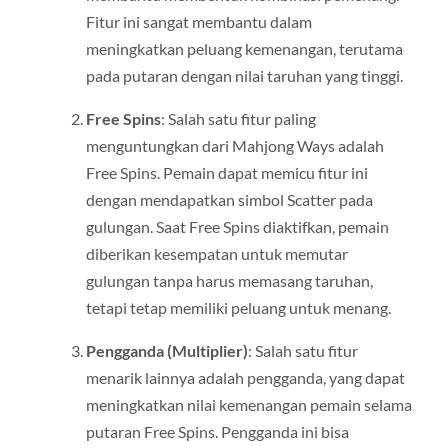
Fitur ini sangat membantu dalam
meningkatkan peluang kemenangan, terutama
pada putaran dengan nilai taruhan yang tinggi.
Free Spins
: Salah satu fitur paling
menguntungkan dari Mahjong Ways adalah
Free Spins. Pemain dapat memicu fitur ini
dengan mendapatkan simbol Scatter pada
gulungan. Saat Free Spins diaktifkan, pemain
diberikan kesempatan untuk memutar
gulungan tanpa harus memasang taruhan,
tetapi tetap memiliki peluang untuk menang.
Pengganda (Multiplier)
: Salah satu fitur
menarik lainnya adalah pengganda, yang dapat
meningkatkan nilai kemenangan pemain selama
putaran Free Spins. Pengganda ini bisa