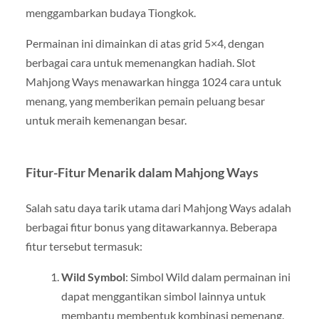
menggambarkan budaya Tiongkok.
Permainan ini dimainkan di atas grid 5×4, dengan
berbagai cara untuk memenangkan hadiah. Slot
Mahjong Ways menawarkan hingga 1024 cara untuk
menang, yang memberikan pemain peluang besar
untuk meraih kemenangan besar.
Fitur-Fitur Menarik dalam Mahjong Ways
Salah satu daya tarik utama dari Mahjong Ways adalah
berbagai fitur bonus yang ditawarkannya. Beberapa
fitur tersebut termasuk:
Wild Symbol
: Simbol Wild dalam permainan ini
dapat menggantikan simbol lainnya untuk
membantu membentuk kombinasi pemenang.