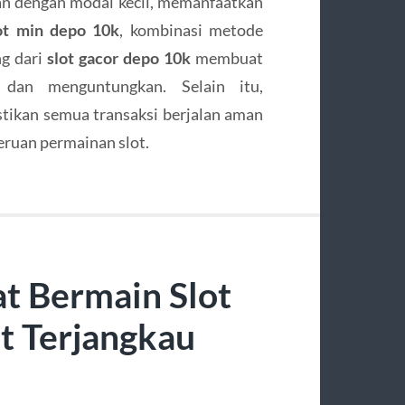
an dengan modal kecil, memanfaatkan
ot min depo 10k
, kombinasi metode
g dari
slot gacor depo 10k
membuat
dan menguntungkan. Selain itu,
ikan semua transaksi berjalan aman
eruan permainan slot.
at Bermain Slot
t Terjangkau