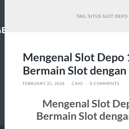
TAG:
SITUS SLOT DEPO
GEPREP.COM
Mengenal Slot Depo 
Bermain Slot dengan
FEBRUARY 25, 2026
/
CAIO
/
0 COMMENTS
Mengenal Slot Dep
Bermain Slot deng