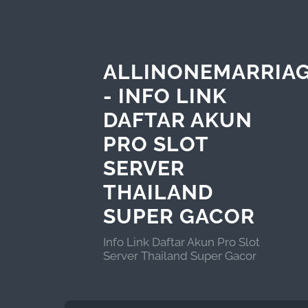
ALLINONEMARRIA
- INFO LINK
DAFTAR AKUN
PRO SLOT
SERVER
THAILAND
SUPER GACOR
Info Link Daftar Akun Pro Slot
Server Thailand Super Gacor