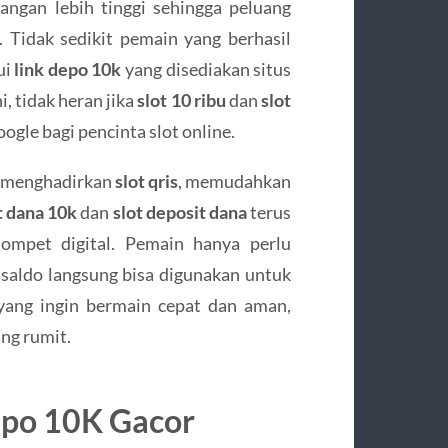
ngan lebih tinggi sehingga peluang
. Tidak sedikit pemain yang berhasil
ui
link depo 10k
yang disediakan situs
, tidak heran jika
slot 10 ribu
dan
slot
ogle bagi pencinta slot online.
i menghadirkan
slot qris
, memudahkan
t dana 10k
dan
slot deposit dana
terus
ompet digital. Pemain hanya perlu
 saldo langsung bisa digunakan untuk
yang ingin bermain cepat dan aman,
ang rumit.
Depo 10K Gacor