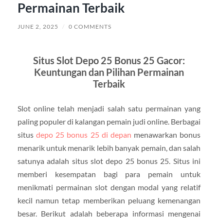
Permainan Terbaik
JUNE 2, 2025
/
0 COMMENTS
Situs Slot Depo 25 Bonus 25 Gacor:
Keuntungan dan Pilihan Permainan
Terbaik
Slot online telah menjadi salah satu permainan yang
paling populer di kalangan pemain judi online. Berbagai
situs
depo 25 bonus 25 di depan
menawarkan bonus
menarik untuk menarik lebih banyak pemain, dan salah
satunya adalah situs slot depo 25 bonus 25. Situs ini
memberi kesempatan bagi para pemain untuk
menikmati permainan slot dengan modal yang relatif
kecil namun tetap memberikan peluang kemenangan
besar. Berikut adalah beberapa informasi mengenai