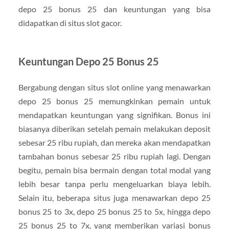
depo 25 bonus 25 dan keuntungan yang bisa
didapatkan di situs slot gacor.
Keuntungan Depo 25 Bonus 25
Bergabung dengan situs slot online yang menawarkan
depo 25 bonus 25 memungkinkan pemain untuk
mendapatkan keuntungan yang signifikan. Bonus ini
biasanya diberikan setelah pemain melakukan deposit
sebesar 25 ribu rupiah, dan mereka akan mendapatkan
tambahan bonus sebesar 25 ribu rupiah lagi. Dengan
begitu, pemain bisa bermain dengan total modal yang
lebih besar tanpa perlu mengeluarkan biaya lebih.
Selain itu, beberapa situs juga menawarkan depo 25
bonus 25 to 3x, depo 25 bonus 25 to 5x, hingga depo
25 bonus 25 to 7x, yang memberikan variasi bonus