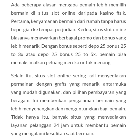
Ada beberapa alasan mengapa pemain lebih memilih
bermain di situs slot online daripada kasino fisik.
Pertama, kenyamanan bermain dari rumah tanpa harus
bepergian ke tempat perjudian. Kedua, situs slot online
biasanya menawarkan berbagai promo dan bonus yang
lebih menarik. Dengan bonus seperti depo 25 bonus 25
to 3x atau depo 25 bonus 25 to 5x, pemain bisa
memaksimalkan peluang mereka untuk menang.
Selain itu, situs slot online sering kali menyediakan
permainan dengan grafis yang menarik, antarmuka
yang mudah digunakan, dan pilihan pembayaran yang
beragam. Ini memberikan pengalaman bermain yang
lebih menyenangkan dan menguntungkan bagi pemain.
Tidak hanya itu, banyak situs yang menyediakan
layanan pelanggan 24 jam untuk membantu pemain
yang mengalami kesulitan saat bermain.