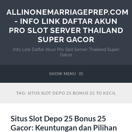
ALLINONEMARRIAGEPREP.COM
- INFO LINK DAFTAR AKUN
PRO SLOT SERVER THAILAND
SUPER GACOR
Info Link Daftar Akun Pro Slot Server Thailand Super
Gacor
SHOW MENU
TAG:
SITUS SLOT DEPO 25 BONUS 25 TO KECIL
Situs Slot Depo 25 Bonus 25
Gacor: Keuntungan dan Pilihan