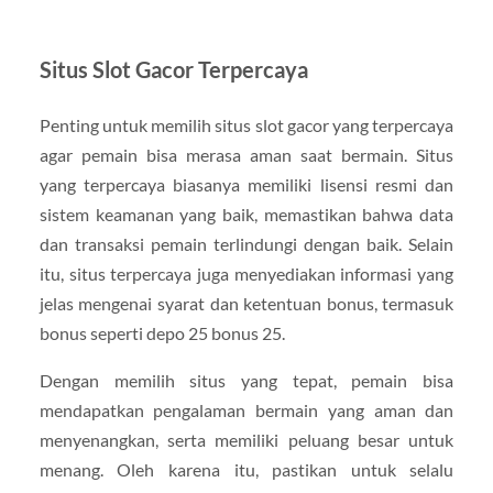
Situs Slot Gacor Terpercaya
Penting untuk memilih situs slot gacor yang terpercaya
agar pemain bisa merasa aman saat bermain. Situs
yang terpercaya biasanya memiliki lisensi resmi dan
sistem keamanan yang baik, memastikan bahwa data
dan transaksi pemain terlindungi dengan baik. Selain
itu, situs terpercaya juga menyediakan informasi yang
jelas mengenai syarat dan ketentuan bonus, termasuk
bonus seperti depo 25 bonus 25.
Dengan memilih situs yang tepat, pemain bisa
mendapatkan pengalaman bermain yang aman dan
menyenangkan, serta memiliki peluang besar untuk
menang. Oleh karena itu, pastikan untuk selalu