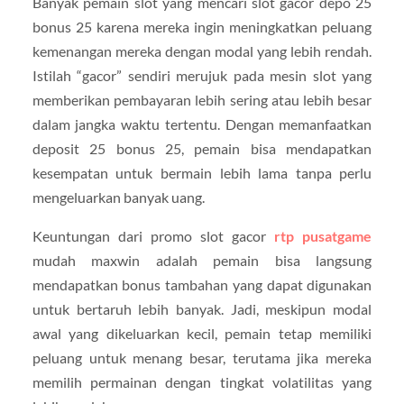
Banyak pemain slot yang mencari slot gacor depo 25
bonus 25 karena mereka ingin meningkatkan peluang
kemenangan mereka dengan modal yang lebih rendah.
Istilah “gacor” sendiri merujuk pada mesin slot yang
memberikan pembayaran lebih sering atau lebih besar
dalam jangka waktu tertentu. Dengan memanfaatkan
deposit 25 bonus 25, pemain bisa mendapatkan
kesempatan untuk bermain lebih lama tanpa perlu
mengeluarkan banyak uang.
Keuntungan dari promo slot gacor
rtp pusatgame
mudah maxwin adalah pemain bisa langsung
mendapatkan bonus tambahan yang dapat digunakan
untuk bertaruh lebih banyak. Jadi, meskipun modal
awal yang dikeluarkan kecil, pemain tetap memiliki
peluang untuk menang besar, terutama jika mereka
memilih permainan dengan tingkat volatilitas yang