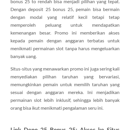
bonus 25 to rendah bisa menjadi pilihan yang tepat.
Dengan deposit 25 bonus 25, pemain bisa bermain
dengan modal yang relatif kecil tetapi tetap
memperoleh peluang untuk mendapatkan
kemenangan besar. Promo ini memberikan akses
kepada pemain dengan anggaran terbatas untuk
menikmati permainan slot tanpa harus mengeluarkan
banyak uang.
Situs-situs yang menawarkan promo ini juga sering kali
menyediakan pilihan taruhan yang bervariasi,
memungkinkan pemain untuk memilih taruhan yang
sesuai dengan anggaran mereka. Ini menjadikan
permainan slot lebih inklusif, sehingga lebih banyak
orang bisa ikut menikmati pengalaman seru ini.
Link Depo 25 Bonus 25: Akses ke Situs