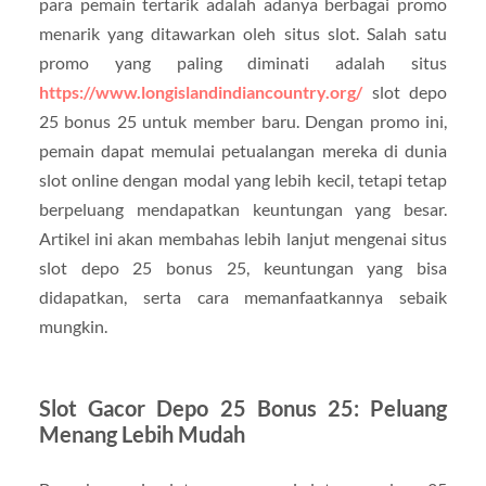
para pemain tertarik adalah adanya berbagai promo
menarik yang ditawarkan oleh situs slot. Salah satu
promo yang paling diminati adalah situs
https://www.longislandindiancountry.org/
slot depo
25 bonus 25 untuk member baru. Dengan promo ini,
pemain dapat memulai petualangan mereka di dunia
slot online dengan modal yang lebih kecil, tetapi tetap
berpeluang mendapatkan keuntungan yang besar.
Artikel ini akan membahas lebih lanjut mengenai situs
slot depo 25 bonus 25, keuntungan yang bisa
didapatkan, serta cara memanfaatkannya sebaik
mungkin.
Slot Gacor Depo 25 Bonus 25: Peluang
Menang Lebih Mudah