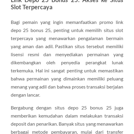
Slot Terpercaya
Bagi pemain yang ingin memanfaatkan promo link
depo 25 bonus 25, penting untuk memilih situs slot
terpercaya yang menawarkan pengalaman bermain
yang aman dan adil. Pastikan situs tersebut memiliki
lisensi resmi dan menyediakan permainan yang
dikembangkan oleh penyedia perangkat lunak
terkemuka. Hal ini sangat penting untuk memastikan
bahwa permainan yang dimainkan memiliki peluang
menang yang adil dan bahwa proses transaksi berjalan
dengan lancar.
Bergabung dengan situs depo 25 bonus 25 juga
memberikan kemudahan dalam melakukan transaksi
deposit dan penarikan. Banyak situs yang menawarkan
berbagai metode pembayaran, mulai dari transfer