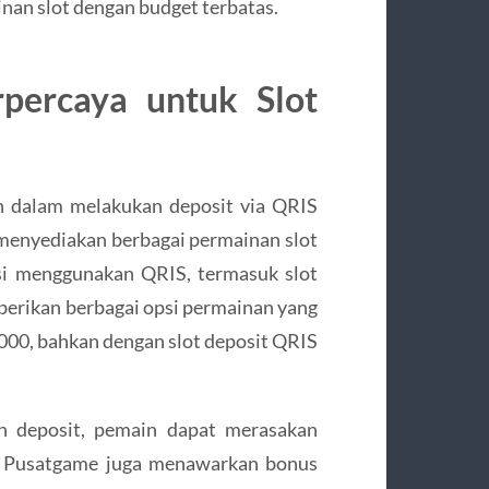
nan slot dengan budget terbatas.
rpercaya untuk Slot
n dalam melakukan deposit via QRIS
 menyediakan berbagai permainan slot
i menggunakan QRIS, termasuk slot
erikan berbagai opsi permainan yang
.000, bahkan dengan slot deposit QRIS
 deposit, pemain dapat merasakan
 Pusatgame juga menawarkan bonus