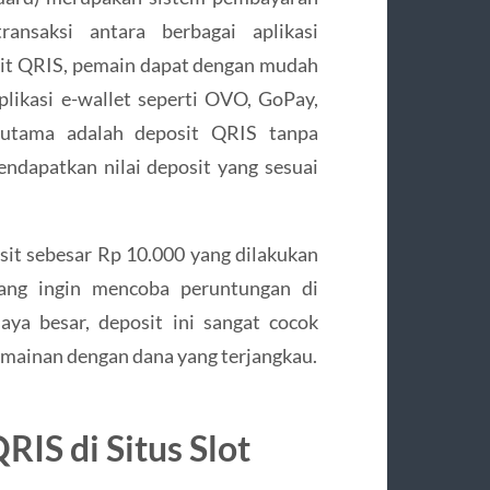
nsaksi antara berbagai aplikasi
sit QRIS, pemain dapat dengan mudah
likasi e-wallet seperti OVO, GoPay,
 utama adalah deposit QRIS tanpa
dapatkan nilai deposit yang sesuai
it sebesar Rp 10.000 yang dilakukan
ng ingin mencoba peruntungan di
ya besar, deposit ini sangat cocok
ainan dengan dana yang terjangkau.
IS di Situs Slot