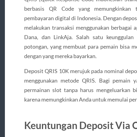
berbasis QR Code yang memungkinkan tra
pembayaran digital di Indonesia. Dengan depo
melakukan transaksi menggunakan berbagai ap
Dana, dan LinkAja. Salah satu keunggulan
potongan, yang membuat para pemain bisa men
dengan yang mereka bayarkan.
Deposit QRIS 10K merujuk pada nominal depos
menggunakan metode QRIS. Bagi pemain ya
permainan slot tanpa harus mengeluarkan bia
karena memungkinkan Anda untuk memulai perm
Keuntungan Deposit Via QR