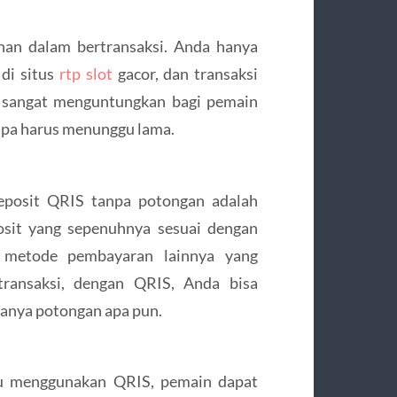
an dalam bertransaksi. Anda hanya
di situs
rtp slot
gacor
, dan transaksi
i sangat menguntungkan bagi pemain
npa harus menunggu lama.
deposit QRIS tanpa potongan adalah
sit yang sepenuhnya sesuai dengan
 metode pembayaran lainnya yang
transaksi, dengan QRIS, Anda bisa
anya potongan apa pun.
bu menggunakan QRIS, pemain dapat