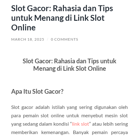
Slot Gacor: Rahasia dan Tips
untuk Menang di Link Slot
Online
MARCH 18, 2025
/
0 COMMENTS
Slot Gacor: Rahasia dan Tips untuk
Menang di Link Slot Online
Apa Itu Slot Gacor?
Slot gacor adalah istilah yang sering digunakan oleh
para pemain slot online untuk menyebut mesin slot
yang sedang dalam kondisi “
link slot
” atau lebih sering
memberikan kemenangan. Banyak pemain percaya