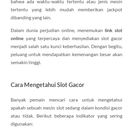
bahwa ada waktu-waktu tertentu atau jenis mesin
tertentu yang lebih mudah memberikan jackpot
dibanding yang lain.
Dalam dunia perjudian online, menemukan
link slot
online
yang terpercaya dan menyediakan slot gacor
menjadi salah satu kunci keberhasilan. Dengan begitu,
peluang untuk mendapatkan kemenangan besar akan
semakin tinggi.
Cara Mengetahui Slot Gacor
Banyak pemain mencari cara untuk mengetahui
apakah sebuah mesin slot sedang dalam kondisi gacor
atau tidak. Berikut beberapa indikator yang sering
digunakan: