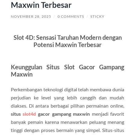
Maxwin Terbesar
NOVEMBER 28, 2025
/
0 COMMENTS
/
STICKY
Slot 4D: Sensasi Taruhan Modern dengan
Potensi Maxwin Terbesar
Keunggulan Situs Slot Gacor Gampang
Maxwin
Perkembangan teknologi digital telah membawa dunia
perjudian ke level yang lebih canggih dan mudah
diakses. Di antara berbagai pilihan permainan online,
situs
slot4d
gacor gampang maxwin
menjadi favorit
banyak pemain karena menawarkan peluang menang
tinggi dengan proses bermain yang simpel. Situs-situs