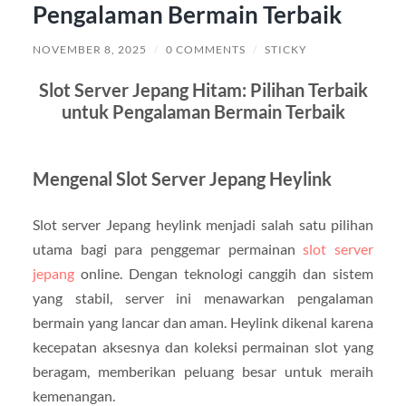
Pengalaman Bermain Terbaik
NOVEMBER 8, 2025
/
0 COMMENTS
/
STICKY
Slot Server Jepang Hitam: Pilihan Terbaik
untuk Pengalaman Bermain Terbaik
Mengenal Slot Server Jepang Heylink
Slot server Jepang heylink menjadi salah satu pilihan
utama bagi para penggemar permainan
slot server
jepang
online. Dengan teknologi canggih dan sistem
yang stabil, server ini menawarkan pengalaman
bermain yang lancar dan aman. Heylink dikenal karena
kecepatan aksesnya dan koleksi permainan slot yang
beragam, memberikan peluang besar untuk meraih
kemenangan.