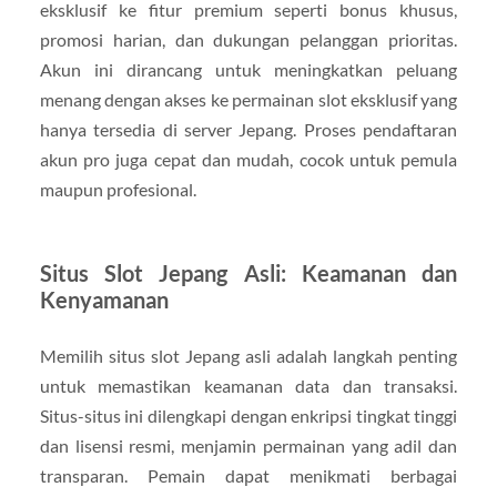
eksklusif ke fitur premium seperti bonus khusus,
promosi harian, dan dukungan pelanggan prioritas.
Akun ini dirancang untuk meningkatkan peluang
menang dengan akses ke permainan slot eksklusif yang
hanya tersedia di server Jepang. Proses pendaftaran
akun pro juga cepat dan mudah, cocok untuk pemula
maupun profesional.
Situs Slot Jepang Asli: Keamanan dan
Kenyamanan
Memilih situs slot Jepang asli adalah langkah penting
untuk memastikan keamanan data dan transaksi.
Situs-situs ini dilengkapi dengan enkripsi tingkat tinggi
dan lisensi resmi, menjamin permainan yang adil dan
transparan. Pemain dapat menikmati berbagai