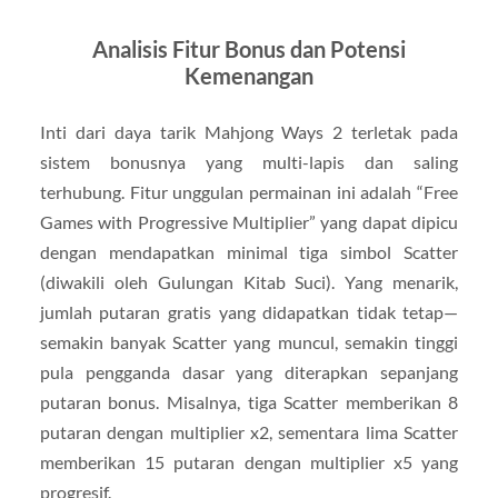
Analisis Fitur Bonus dan Potensi
Kemenangan
Inti dari daya tarik Mahjong Ways 2 terletak pada
sistem bonusnya yang multi-lapis dan saling
terhubung. Fitur unggulan permainan ini adalah “Free
Games with Progressive Multiplier” yang dapat dipicu
dengan mendapatkan minimal tiga simbol Scatter
(diwakili oleh Gulungan Kitab Suci). Yang menarik,
jumlah putaran gratis yang didapatkan tidak tetap—
semakin banyak Scatter yang muncul, semakin tinggi
pula pengganda dasar yang diterapkan sepanjang
putaran bonus. Misalnya, tiga Scatter memberikan 8
putaran dengan multiplier x2, sementara lima Scatter
memberikan 15 putaran dengan multiplier x5 yang
progresif.