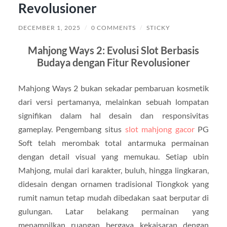
Revolusioner
DECEMBER 1, 2025
/
0 COMMENTS
/
STICKY
Mahjong Ways 2: Evolusi Slot Berbasis
Budaya dengan Fitur Revolusioner
Mahjong Ways 2 bukan sekadar pembaruan kosmetik
dari versi pertamanya, melainkan sebuah lompatan
signifikan dalam hal desain dan responsivitas
gameplay. Pengembang situs
slot mahjong gacor
PG
Soft telah merombak total antarmuka permainan
dengan detail visual yang memukau. Setiap ubin
Mahjong, mulai dari karakter, buluh, hingga lingkaran,
didesain dengan ornamen tradisional Tiongkok yang
rumit namun tetap mudah dibedakan saat berputar di
gulungan. Latar belakang permainan yang
menampilkan ruangan bergaya kekaisaran dengan