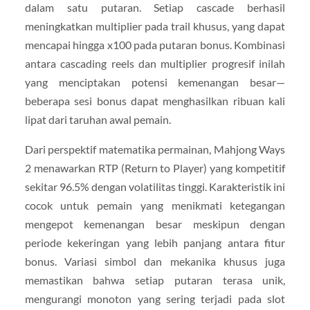
dalam satu putaran. Setiap cascade berhasil
meningkatkan multiplier pada trail khusus, yang dapat
mencapai hingga x100 pada putaran bonus. Kombinasi
antara cascading reels dan multiplier progresif inilah
yang menciptakan potensi kemenangan besar—
beberapa sesi bonus dapat menghasilkan ribuan kali
lipat dari taruhan awal pemain.
Dari perspektif matematika permainan, Mahjong Ways
2 menawarkan RTP (Return to Player) yang kompetitif
sekitar 96.5% dengan volatilitas tinggi. Karakteristik ini
cocok untuk pemain yang menikmati ketegangan
mengepot kemenangan besar meskipun dengan
periode kekeringan yang lebih panjang antara fitur
bonus. Variasi simbol dan mekanika khusus juga
memastikan bahwa setiap putaran terasa unik,
mengurangi monoton yang sering terjadi pada slot