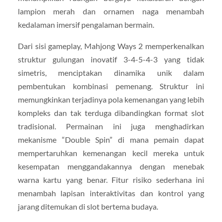
lampion merah dan ornamen naga menambah
kedalaman imersif pengalaman bermain.
Dari sisi gameplay, Mahjong Ways 2 memperkenalkan
struktur gulungan inovatif 3-4-5-4-3 yang tidak
simetris, menciptakan dinamika unik dalam
pembentukan kombinasi pemenang. Struktur ini
memungkinkan terjadinya pola kemenangan yang lebih
kompleks dan tak terduga dibandingkan format slot
tradisional. Permainan ini juga menghadirkan
mekanisme “Double Spin” di mana pemain dapat
mempertaruhkan kemenangan kecil mereka untuk
kesempatan menggandakannya dengan menebak
warna kartu yang benar. Fitur risiko sederhana ini
menambah lapisan interaktivitas dan kontrol yang
jarang ditemukan di slot bertema budaya.