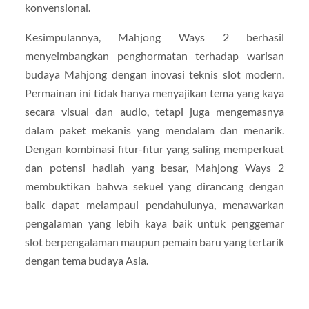
konvensional.
Kesimpulannya, Mahjong Ways 2 berhasil
menyeimbangkan penghormatan terhadap warisan
budaya Mahjong dengan inovasi teknis slot modern.
Permainan ini tidak hanya menyajikan tema yang kaya
secara visual dan audio, tetapi juga mengemasnya
dalam paket mekanis yang mendalam dan menarik.
Dengan kombinasi fitur-fitur yang saling memperkuat
dan potensi hadiah yang besar, Mahjong Ways 2
membuktikan bahwa sekuel yang dirancang dengan
baik dapat melampaui pendahulunya, menawarkan
pengalaman yang lebih kaya baik untuk penggemar
slot berpengalaman maupun pemain baru yang tertarik
dengan tema budaya Asia.