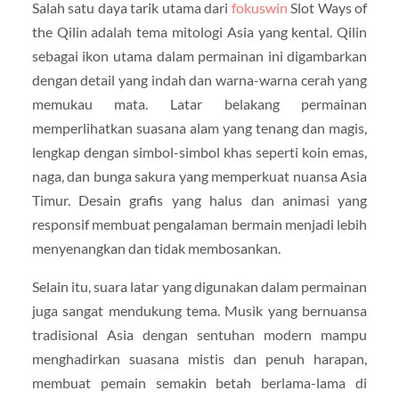
Salah satu daya tarik utama dari
fokuswin
Slot Ways of
the Qilin adalah tema mitologi Asia yang kental. Qilin
sebagai ikon utama dalam permainan ini digambarkan
dengan detail yang indah dan warna-warna cerah yang
memukau mata. Latar belakang permainan
memperlihatkan suasana alam yang tenang dan magis,
lengkap dengan simbol-simbol khas seperti koin emas,
naga, dan bunga sakura yang memperkuat nuansa Asia
Timur. Desain grafis yang halus dan animasi yang
responsif membuat pengalaman bermain menjadi lebih
menyenangkan dan tidak membosankan.
Selain itu, suara latar yang digunakan dalam permainan
juga sangat mendukung tema. Musik yang bernuansa
tradisional Asia dengan sentuhan modern mampu
menghadirkan suasana mistis dan penuh harapan,
membuat pemain semakin betah berlama-lama di