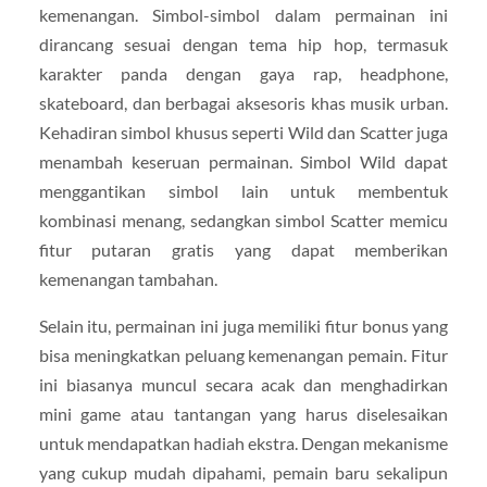
kemenangan. Simbol-simbol dalam permainan ini
dirancang sesuai dengan tema hip hop, termasuk
karakter panda dengan gaya rap, headphone,
skateboard, dan berbagai aksesoris khas musik urban.
Kehadiran simbol khusus seperti Wild dan Scatter juga
menambah keseruan permainan. Simbol Wild dapat
menggantikan simbol lain untuk membentuk
kombinasi menang, sedangkan simbol Scatter memicu
fitur putaran gratis yang dapat memberikan
kemenangan tambahan.
Selain itu, permainan ini juga memiliki fitur bonus yang
bisa meningkatkan peluang kemenangan pemain. Fitur
ini biasanya muncul secara acak dan menghadirkan
mini game atau tantangan yang harus diselesaikan
untuk mendapatkan hadiah ekstra. Dengan mekanisme
yang cukup mudah dipahami, pemain baru sekalipun