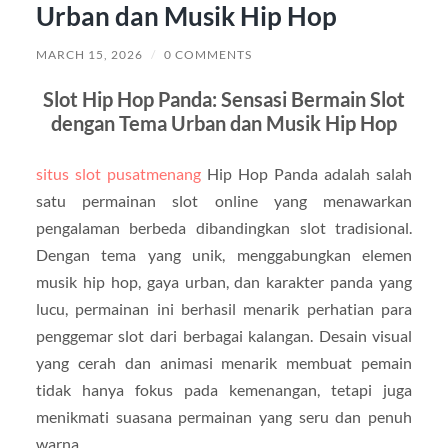
Urban dan Musik Hip Hop
MARCH 15, 2026
/
0 COMMENTS
Slot Hip Hop Panda: Sensasi Bermain Slot
dengan Tema Urban dan Musik Hip Hop
situs slot pusatmenang
Hip Hop Panda adalah salah
satu permainan slot online yang menawarkan
pengalaman berbeda dibandingkan slot tradisional.
Dengan tema yang unik, menggabungkan elemen
musik hip hop, gaya urban, dan karakter panda yang
lucu, permainan ini berhasil menarik perhatian para
penggemar slot dari berbagai kalangan. Desain visual
yang cerah dan animasi menarik membuat pemain
tidak hanya fokus pada kemenangan, tetapi juga
menikmati suasana permainan yang seru dan penuh
warna.