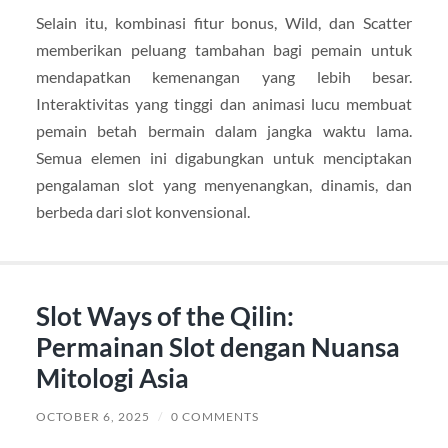
Selain itu, kombinasi fitur bonus, Wild, dan Scatter
memberikan peluang tambahan bagi pemain untuk
mendapatkan kemenangan yang lebih besar.
Interaktivitas yang tinggi dan animasi lucu membuat
pemain betah bermain dalam jangka waktu lama.
Semua elemen ini digabungkan untuk menciptakan
pengalaman slot yang menyenangkan, dinamis, dan
berbeda dari slot konvensional.
Slot Ways of the Qilin:
Permainan Slot dengan Nuansa
Mitologi Asia
OCTOBER 6, 2025
/
0 COMMENTS