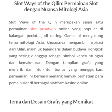
Slot Ways of the Qilin: Permainan Slot
dengan Nuansa Mitologi Asia
Slot Ways of the Qilin merupakan salah satu
permainan
slot pusatwin
online yang populer di
kalangan pecinta judi daring. Game ini mengusung
tema mitologi Asia, khususnya mengambil inspirasi
dari Qilin, makhluk legendaris dalam budaya Tiongkok
yang sering dianggap sebagai simbol keberuntungan
dan kemakmuran. Dengan tampilan grafis yang
menarik dan fitur-fitur bonus yang menggiurkan,
permainan ini berhasil menarik banyak perhatian para
pemain slot di berbagai platform kasino online.
Tema dan Desain Grafis yang Memikat