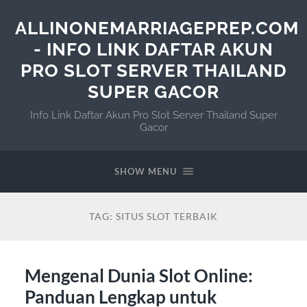
ALLINONEMARRIAGEPREP.COM
- INFO LINK DAFTAR AKUN
PRO SLOT SERVER THAILAND
SUPER GACOR
Info Link Daftar Akun Pro Slot Server Thailand Super
Gacor
SHOW MENU
TAG:
SITUS SLOT TERBAIK
Mengenal Dunia Slot Online:
Panduan Lengkap untuk