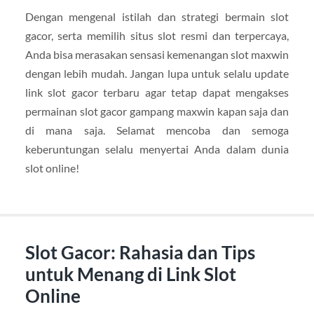
Dengan mengenal istilah dan strategi bermain slot
gacor, serta memilih situs slot resmi dan terpercaya,
Anda bisa merasakan sensasi kemenangan slot maxwin
dengan lebih mudah. Jangan lupa untuk selalu update
link slot gacor terbaru agar tetap dapat mengakses
permainan slot gacor gampang maxwin kapan saja dan
di mana saja. Selamat mencoba dan semoga
keberuntungan selalu menyertai Anda dalam dunia
slot online!
Slot Gacor: Rahasia dan Tips
untuk Menang di Link Slot
Online