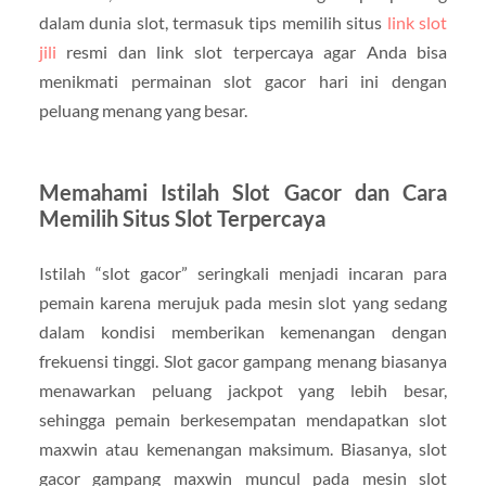
dalam dunia slot, termasuk tips memilih situs
link slot
jili
resmi dan link slot terpercaya agar Anda bisa
menikmati permainan slot gacor hari ini dengan
peluang menang yang besar.
Memahami Istilah Slot Gacor dan Cara
Memilih Situs Slot Terpercaya
Istilah “slot gacor” seringkali menjadi incaran para
pemain karena merujuk pada mesin slot yang sedang
dalam kondisi memberikan kemenangan dengan
frekuensi tinggi. Slot gacor gampang menang biasanya
menawarkan peluang jackpot yang lebih besar,
sehingga pemain berkesempatan mendapatkan slot
maxwin atau kemenangan maksimum. Biasanya, slot
gacor gampang maxwin muncul pada mesin slot