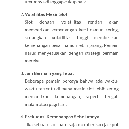
umumnya dianggap cukup baik.
Volatilitas Mesin Slot
Slot dengan volatilitas rendah akan
memberikan kemenangan kecil namun sering,
sedangkan volatilitas tinggi memberikan
kemenangan besar namun lebih jarang. Pemain
harus menyesuaikan dengan strategi bermain
mereka.
Jam Bermain yang Tepat
Beberapa pemain percaya bahwa ada waktu-
waktu tertentu di mana mesin slot lebih sering
memberikan kemenangan, seperti tengah
malam atau pagi hari.
Frekuensi Kemenangan Sebelumnya
Jika sebuah slot baru saja memberikan jackpot