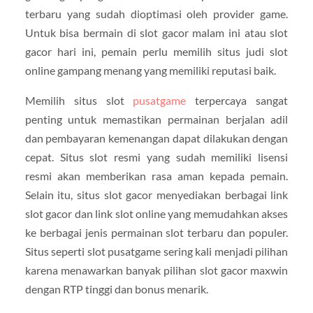
terbaru yang sudah dioptimasi oleh provider game.
Untuk bisa bermain di slot gacor malam ini atau slot
gacor hari ini, pemain perlu memilih situs judi slot
online gampang menang yang memiliki reputasi baik.
Memilih situs slot
pusatgame
terpercaya sangat
penting untuk memastikan permainan berjalan adil
dan pembayaran kemenangan dapat dilakukan dengan
cepat. Situs slot resmi yang sudah memiliki lisensi
resmi akan memberikan rasa aman kepada pemain.
Selain itu, situs slot gacor menyediakan berbagai link
slot gacor dan link slot online yang memudahkan akses
ke berbagai jenis permainan slot terbaru dan populer.
Situs seperti slot pusatgame sering kali menjadi pilihan
karena menawarkan banyak pilihan slot gacor maxwin
dengan RTP tinggi dan bonus menarik.