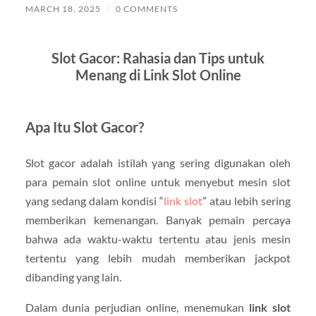
MARCH 18, 2025
/
0 COMMENTS
Slot Gacor: Rahasia dan Tips untuk
Menang di Link Slot Online
Apa Itu Slot Gacor?
Slot gacor adalah istilah yang sering digunakan oleh
para pemain slot online untuk menyebut mesin slot
yang sedang dalam kondisi “
link slot
” atau lebih sering
memberikan kemenangan. Banyak pemain percaya
bahwa ada waktu-waktu tertentu atau jenis mesin
tertentu yang lebih mudah memberikan jackpot
dibanding yang lain.
Dalam dunia perjudian online, menemukan
link slot