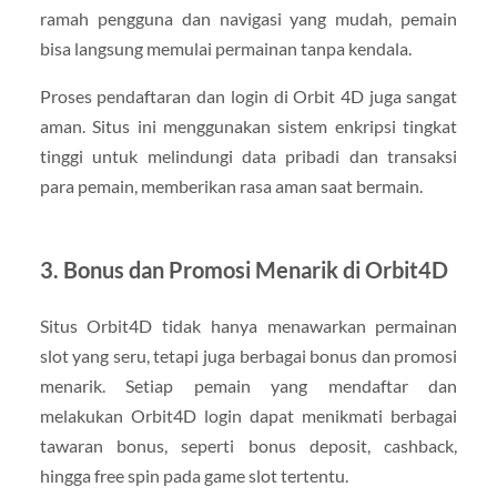
ramah pengguna dan navigasi yang mudah, pemain
bisa langsung memulai permainan tanpa kendala.
Proses pendaftaran dan login di Orbit 4D juga sangat
aman. Situs ini menggunakan sistem enkripsi tingkat
tinggi untuk melindungi data pribadi dan transaksi
para pemain, memberikan rasa aman saat bermain.
3. Bonus dan Promosi Menarik di Orbit4D
Situs Orbit4D tidak hanya menawarkan permainan
slot yang seru, tetapi juga berbagai bonus dan promosi
menarik. Setiap pemain yang mendaftar dan
melakukan Orbit4D login dapat menikmati berbagai
tawaran bonus, seperti bonus deposit, cashback,
hingga free spin pada game slot tertentu.