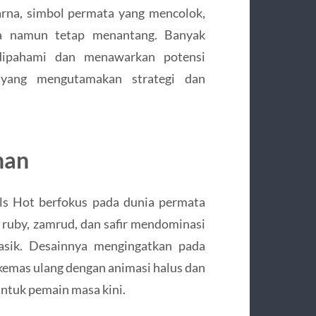
arna, simbol permata yang mencolok,
a namun tetap menantang. Banyak
dipahami dan menawarkan potensi
yang mengutamakan strategi dan
nan
ls Hot berfokus pada dunia permata
, ruby, zamrud, dan safir mendominasi
asik. Desainnya mengingatkan pada
dikemas ulang dengan animasi halus dan
untuk pemain masa kini.