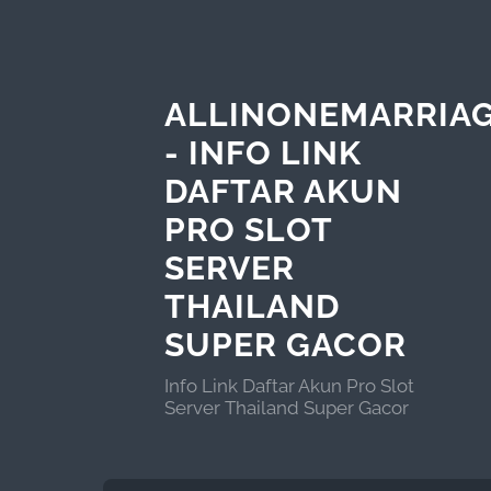
ALLINONEMARRIA
- INFO LINK
DAFTAR AKUN
PRO SLOT
SERVER
THAILAND
SUPER GACOR
Info Link Daftar Akun Pro Slot
Server Thailand Super Gacor