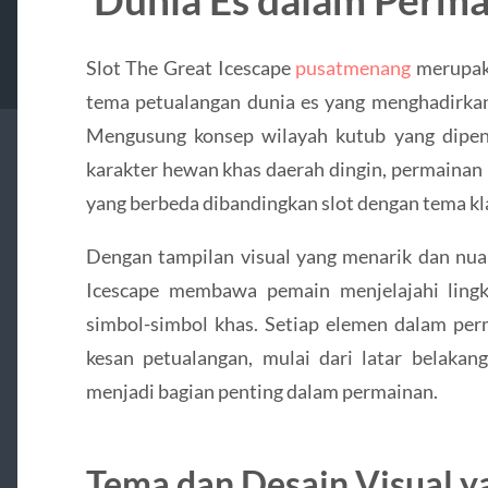
Slot The Great Icescape
pusatmenang
merupaka
tema petualangan dunia es yang menghadirkan
Mengusung konsep wilayah kutub yang dipenuh
karakter hewan khas daerah dingin, permaina
yang berbeda dibandingkan slot dengan tema kla
Dengan tampilan visual yang menarik dan nua
Icescape membawa pemain menjelajahi ling
simbol-simbol khas. Setiap elemen dalam pe
kesan petualangan, mulai dari latar belakan
menjadi bagian penting dalam permainan.
Tema dan Desain Visual 