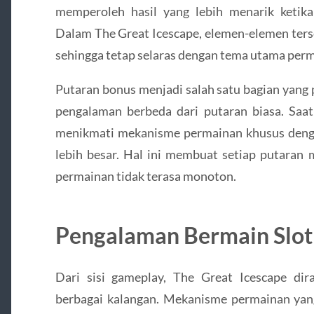
memperoleh hasil yang lebih menarik ketik
Dalam The Great Icescape, elemen-elemen ters
sehingga tetap selaras dengan tema utama per
Putaran bonus menjadi salah satu bagian yang
pengalaman berbeda dari putaran biasa. Saat
menikmati mekanisme permainan khusus deng
lebih besar. Hal ini membuat setiap putaran
permainan tidak terasa monoton.
Pengalaman Bermain Slot 
Dari sisi gameplay, The Great Icescape di
berbagai kalangan. Mekanisme permainan ya