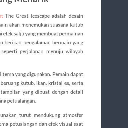
ot
The Great Icescape adalah desain
emain akan menemukan suasana kutub
ai efek salju yang membuat permainan
memberikan pengalaman bermain yang
 seperti perjalanan menuju wilayah
i tema yang digunakan. Pemain dapat
ruang kutub, ikan, kristal es, serta
 tampilan yang dibuat dengan detail
na petualangan.
igunakan turut mendukung atmosfer
ema petualangan dan efek visual saat