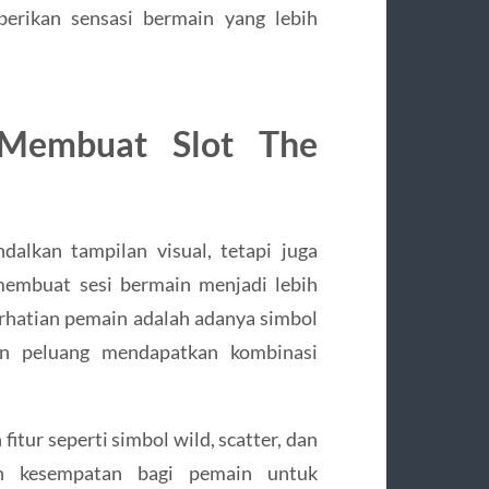
erikan sensasi bermain yang lebih
 Membuat Slot The
alkan tampilan visual, tetapi juga
membuat sesi bermain menjadi lebih
 perhatian pemain adalah adanya simbol
n peluang mendapatkan kombinasi
tur seperti simbol wild, scatter, dan
an kesempatan bagi pemain untuk