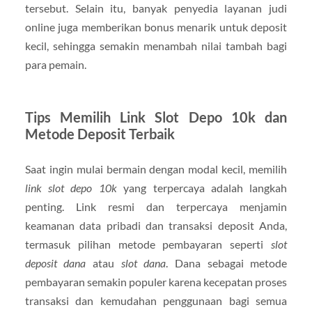
tersebut. Selain itu, banyak penyedia layanan judi
online juga memberikan bonus menarik untuk deposit
kecil, sehingga semakin menambah nilai tambah bagi
para pemain.
Tips Memilih Link Slot Depo 10k dan
Metode Deposit Terbaik
Saat ingin mulai bermain dengan modal kecil, memilih
link slot depo 10k
yang terpercaya adalah langkah
penting. Link resmi dan terpercaya menjamin
keamanan data pribadi dan transaksi deposit Anda,
termasuk pilihan metode pembayaran seperti
slot
deposit dana
atau
slot dana
. Dana sebagai metode
pembayaran semakin populer karena kecepatan proses
transaksi dan kemudahan penggunaan bagi semua