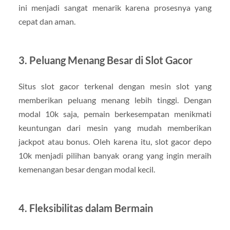
ini menjadi sangat menarik karena prosesnya yang
cepat dan aman.
3. Peluang Menang Besar di Slot Gacor
Situs slot gacor terkenal dengan mesin slot yang
memberikan peluang menang lebih tinggi. Dengan
modal 10k saja, pemain berkesempatan menikmati
keuntungan dari mesin yang mudah memberikan
jackpot atau bonus. Oleh karena itu, slot gacor depo
10k menjadi pilihan banyak orang yang ingin meraih
kemenangan besar dengan modal kecil.
4. Fleksibilitas dalam Bermain