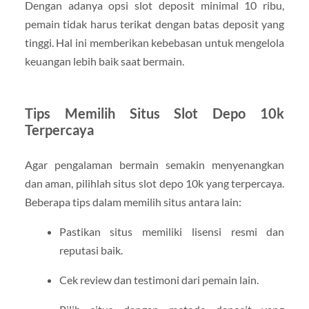
Dengan adanya opsi slot deposit minimal 10 ribu,
pemain tidak harus terikat dengan batas deposit yang
tinggi. Hal ini memberikan kebebasan untuk mengelola
keuangan lebih baik saat bermain.
Tips Memilih Situs Slot Depo 10k
Terpercaya
Agar pengalaman bermain semakin menyenangkan
dan aman, pilihlah situs slot depo 10k yang terpercaya.
Beberapa tips dalam memilih situs antara lain:
Pastikan situs memiliki lisensi resmi dan
reputasi baik.
Cek review dan testimoni dari pemain lain.