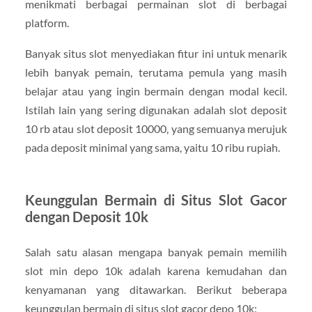
menikmati berbagai permainan slot di berbagai
platform.
Banyak situs slot menyediakan fitur ini untuk menarik
lebih banyak pemain, terutama pemula yang masih
belajar atau yang ingin bermain dengan modal kecil.
Istilah lain yang sering digunakan adalah slot deposit
10 rb atau slot deposit 10000, yang semuanya merujuk
pada deposit minimal yang sama, yaitu 10 ribu rupiah.
Keunggulan Bermain di Situs Slot Gacor
dengan Deposit 10k
Salah satu alasan mengapa banyak pemain memilih
slot min depo 10k adalah karena kemudahan dan
kenyamanan yang ditawarkan. Berikut beberapa
keunggulan bermain di situs slot gacor depo 10k: