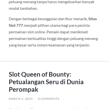
peluang menang tanpa harus mengeluarkan banyak
modal tambahan.
Dengan berbagai keunggulan dan fitur menarik,
Situs
Slot 777
menjadi pilihan utama bagi para pecinta
permainan slot online. Pemain dapat menikmati
permainan berkualitas tinggi dengan peluang menang
yang besar serta sistem keamanan yang terjamin.
Slot Queen of Bounty:
Petualangan Seru di Dunia
Perompak
MARCH 1, 2025
/
0 COMMENTS