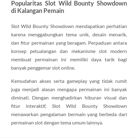
Popularitas Slot Wild Bounty Showdown
di Kalangan Pemain
Slot Wild Bounty Showdown mendapatkan perhatian
karena menggabungkan tema unik, desain menarik,
dan fitur permainan yang beragam. Perpaduan antara
konsep petualangan dan mekanisme slot modern
membuat permainan ini memiliki daya tarik bagi
banyak penggemar slot online.
Kemudahan akses serta gameplay yang tidak rumit
juga menjadi alasan mengapa permainan ini banyak
diminati. Dengan menghadirkan hiburan visual dan
fitur interaktif, Slot Wild Bounty Showdown
menawarkan pengalaman bermain yang berbeda dari
permainan slot dengan tema umum lainnya.