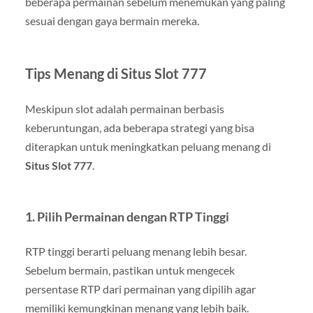
beberapa permainan sebelum menemukan yang paling
sesuai dengan gaya bermain mereka.
Tips Menang di Situs Slot 777
Meskipun slot adalah permainan berbasis
keberuntungan, ada beberapa strategi yang bisa
diterapkan untuk meningkatkan peluang menang di
Situs Slot 777
.
1. Pilih Permainan dengan RTP Tinggi
RTP tinggi berarti peluang menang lebih besar.
Sebelum bermain, pastikan untuk mengecek
persentase RTP dari permainan yang dipilih agar
memiliki kemungkinan menang yang lebih baik.