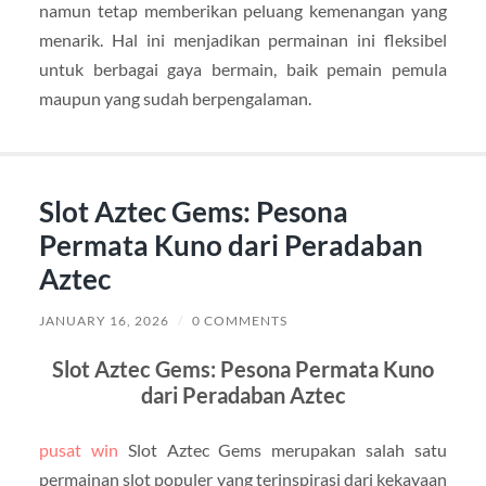
namun tetap memberikan peluang kemenangan yang
menarik. Hal ini menjadikan permainan ini fleksibel
untuk berbagai gaya bermain, baik pemain pemula
maupun yang sudah berpengalaman.
Slot Aztec Gems: Pesona
Permata Kuno dari Peradaban
Aztec
JANUARY 16, 2026
/
0 COMMENTS
Slot Aztec Gems: Pesona Permata Kuno
dari Peradaban Aztec
pusat win
Slot Aztec Gems merupakan salah satu
permainan slot populer yang terinspirasi dari kekayaan