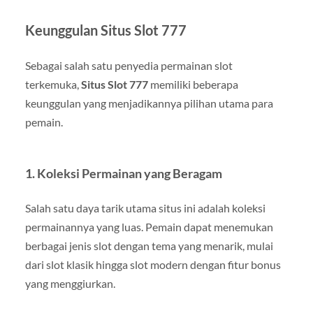
Keunggulan Situs Slot 777
Sebagai salah satu penyedia permainan slot
terkemuka,
Situs Slot 777
memiliki beberapa
keunggulan yang menjadikannya pilihan utama para
pemain.
1. Koleksi Permainan yang Beragam
Salah satu daya tarik utama situs ini adalah koleksi
permainannya yang luas. Pemain dapat menemukan
berbagai jenis slot dengan tema yang menarik, mulai
dari slot klasik hingga slot modern dengan fitur bonus
yang menggiurkan.