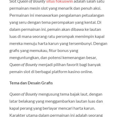
Slot
Queen of Bounty
situs fokuswin
adalah salah satu
permainan mesin slot yang menarik dan penuh aksi.
Permainan ini menawarkan pengalaman petualangan
yang seru dengan tema perompakan yang kental. Di
dalam permainan ini, pemain akan dibawa ke lautan
luas di mana seorang ratu perompak memimpin kapal
mereka menuju harta karun yang tersembunyi. Dengan
grafis yang memukau, fitur bonus yang
menguntungkan, dan potensi kemenangan besar,
Queen of Bounty
menjadi pilihan favorit bagi banyak
pemain slot di berbagai platform kasino online.
Tema dan Desain Grafis
Queen of Bounty
mengusung tema bajak laut, dengan
latar belakang yang menggambarkan lautan luas dan
kapal perang yang berlayar mencari harta karun.
Karakter utama dalam permainan ini adalah seorang