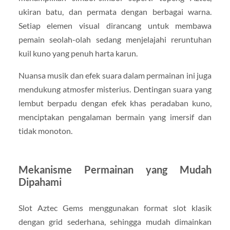
ukiran batu, dan permata dengan berbagai warna.
Setiap elemen visual dirancang untuk membawa
pemain seolah-olah sedang menjelajahi reruntuhan
kuil kuno yang penuh harta karun.
Nuansa musik dan efek suara dalam permainan ini juga
mendukung atmosfer misterius. Dentingan suara yang
lembut berpadu dengan efek khas peradaban kuno,
menciptakan pengalaman bermain yang imersif dan
tidak monoton.
Mekanisme Permainan yang Mudah
Dipahami
Slot Aztec Gems menggunakan format slot klasik
dengan grid sederhana, sehingga mudah dimainkan