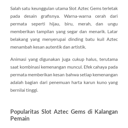
Salah satu keunggulan utama Slot Aztec Gems terletak
pada desain grafisnya. Warna-warna cerah dari
permata seperti hijau, biru, merah, dan ungu
memberikan tampilan yang segar dan menarik. Latar
belakang yang menyerupai dinding batu kuil Aztec
menambah kesan autentik dan artistik.
Animasi yang digunakan juga cukup halus, terutama
saat kombinasi kemenangan muncul. Efek cahaya pada
permata memberikan kesan bahwa setiap kemenangan
adalah bagian dari penemuan harta karun kuno yang
bernilai tinggi.
Popularitas Slot Aztec Gems di Kalangan
Pemain