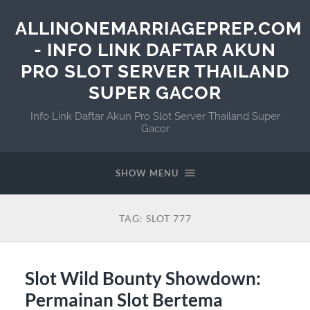
ALLINONEMARRIAGEPREP.COM
- INFO LINK DAFTAR AKUN
PRO SLOT SERVER THAILAND
SUPER GACOR
Info Link Daftar Akun Pro Slot Server Thailand Super
Gacor
SHOW MENU
TAG:
SLOT 777
Slot Wild Bounty Showdown:
Permainan Slot Bertema