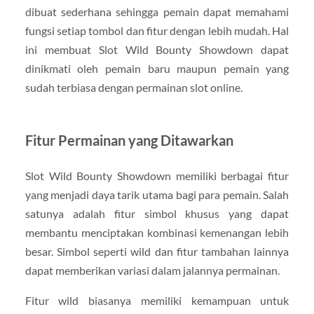
dibuat sederhana sehingga pemain dapat memahami
fungsi setiap tombol dan fitur dengan lebih mudah. Hal
ini membuat Slot Wild Bounty Showdown dapat
dinikmati oleh pemain baru maupun pemain yang
sudah terbiasa dengan permainan slot online.
Fitur Permainan yang Ditawarkan
Slot Wild Bounty Showdown memiliki berbagai fitur
yang menjadi daya tarik utama bagi para pemain. Salah
satunya adalah fitur simbol khusus yang dapat
membantu menciptakan kombinasi kemenangan lebih
besar. Simbol seperti wild dan fitur tambahan lainnya
dapat memberikan variasi dalam jalannya permainan.
Fitur wild biasanya memiliki kemampuan untuk