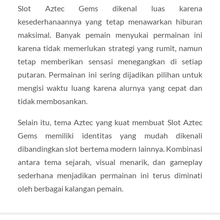
Slot Aztec Gems dikenal luas karena
kesederhanaannya yang tetap menawarkan hiburan
maksimal. Banyak pemain menyukai permainan ini
karena tidak memerlukan strategi yang rumit, namun
tetap memberikan sensasi menegangkan di setiap
putaran. Permainan ini sering dijadikan pilihan untuk
mengisi waktu luang karena alurnya yang cepat dan
tidak membosankan.
Selain itu, tema Aztec yang kuat membuat Slot Aztec
Gems memiliki identitas yang mudah dikenali
dibandingkan slot bertema modern lainnya. Kombinasi
antara tema sejarah, visual menarik, dan gameplay
sederhana menjadikan permainan ini terus diminati
oleh berbagai kalangan pemain.