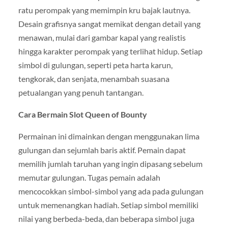
ratu perompak yang memimpin kru bajak lautnya.
Desain grafisnya sangat memikat dengan detail yang
menawan, mulai dari gambar kapal yang realistis
hingga karakter perompak yang terlihat hidup. Setiap
simbol di gulungan, seperti peta harta karun,
tengkorak, dan senjata, menambah suasana
petualangan yang penuh tantangan.
Cara Bermain Slot Queen of Bounty
Permainan ini dimainkan dengan menggunakan lima
gulungan dan sejumlah baris aktif. Pemain dapat
memilih jumlah taruhan yang ingin dipasang sebelum
memutar gulungan. Tugas pemain adalah
mencocokkan simbol-simbol yang ada pada gulungan
untuk memenangkan hadiah. Setiap simbol memiliki
nilai yang berbeda-beda, dan beberapa simbol juga