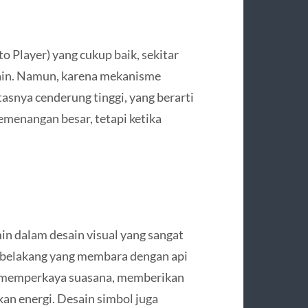
to Player) yang cukup baik, sekitar
ain. Namun, karena mekanisme
asnya cenderung tinggi, yang berarti
menangan besar, tetapi ketika
n dalam desain visual yang sangat
r belakang yang membara dengan api
n memperkaya suasana, memberikan
an energi. Desain simbol juga