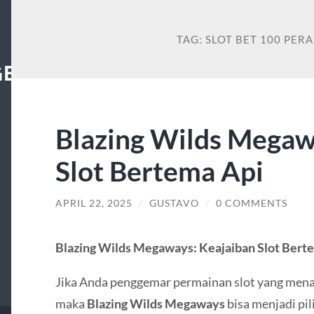
TAG:
SLOT BET 100 PER
GEPREP.COM
Blazing Wilds Megaw
Slot Bertema Api
APRIL 22, 2025
/
GUSTAVO
/
0 COMMENTS
Blazing Wilds Megaways: Keajaiban Slot Bert
Jika Anda penggemar permainan slot yang mena
maka
Blazing Wilds Megaways
bisa menjadi pi