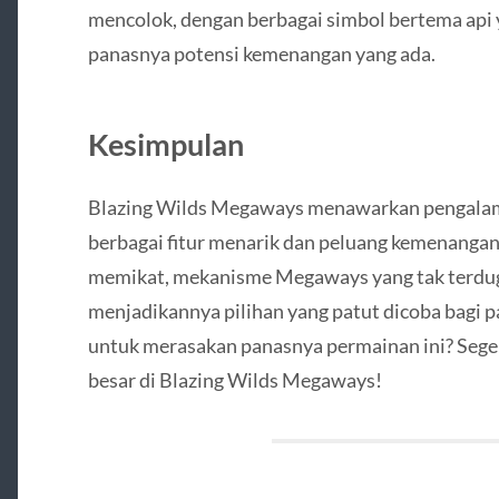
mencolok, dengan berbagai simbol bertema ap
panasnya potensi kemenangan yang ada.
Kesimpulan
Blazing Wilds Megaways menawarkan pengalam
berbagai fitur menarik dan peluang kemenangan
memikat, mekanisme Megaways yang tak terdug
menjadikannya pilihan yang patut dicoba bagi 
untuk merasakan panasnya permainan ini? Sege
besar di Blazing Wilds Megaways!